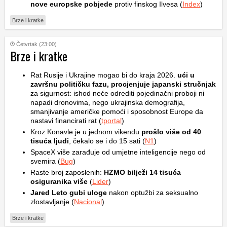
nove europske pobjede
protiv finskog Ilvesa (
Index
)
Brze i kratke
Četvrtak (23:00)
Brze i kratke
Rat Rusije i Ukrajine mogao bi do kraja 2026.
ući u
završnu političku fazu, procjenjuje japanski stručnjak
za sigurnost: ishod neće odrediti pojedinačni proboji ni
napadi dronovima, nego ukrajinska demografija,
smanjivanje američke pomoći i sposobnost Europe da
nastavi financirati rat (
tportal
)
Kroz Konavle je u jednom vikendu
prošlo više od 40
tisuća ljudi
, čekalo se i do 15 sati (
N1
)
SpaceX više zarađuje od umjetne inteligencije nego od
svemira (
Bug
)
Raste broj zaposlenih:
HZMO bilježi 14 tisuća
osiguranika više
(
Lider
)
Jared Leto gubi uloge
nakon optužbi za seksualno
zlostavljanje (
Nacional
)
Brze i kratke