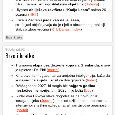
bili su namijenjeni ugostiteljskim objektima (
Jutarnji
)
Ulysses
obilježava završetak “Kralja Leara”
nakon 26
sezona (
HRT
)
Lišće u Zagrebu
pada kao da je jesen
,
stručnjaci objašnjavaju da je riječ o obrambenoj reakciji
stabala zbog vrućina (
RTL Danas
,
Index
)
Brze i kratke
Jučer (23:00)
Brze i kratke
Trumpova
ekipa bez dozvole kopa na Grenlandu
, u sve
je upleten i Dr. Phil (
tportal
)
Kina otvorila megacentar za umjetnu inteligenciju, kažu da
je najveći na svijetu. Trošit će dva gigavata (
Index
)
RAMagedon: 2027. bi mogla biti
najgora godina
nestašice memorije
, a ni 2028. nije bolja (
Bug
)
Sudar dva HŽ-ova vlaka dogodila se na novoj pruzi,
istraga u tijeku (
Jutarnji
), neki od ozlijeđenih u nesreći na
intenzivnoj s teškim ozljedama, ali van životne opasnosti
(
tportal
)