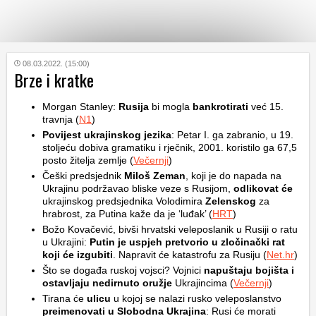
KATEGORIJE
08.03.2022. (15:00)
Brze i kratke
HRVATSKI
Morgan Stanley:
Rusija
bi mogla
bankrotirati
već 15.
WEB
travnja (
N1
)
Povijest ukrajinskog jezika
: Petar I. ga zabranio, u 19.
stoljeću dobiva gramatiku i rječnik, 2001. koristilo ga 67,5
posto žitelja zemlje (
Večernji
)
Češki predsjednik
Miloš Zeman
, koji je do napada na
Ukrajinu podržavao bliske veze s Rusijom,
odlikovat će
ukrajinskog predsjednika Volodimira
Zelenskog
za
hrabrost, za Putina kaže da je ‘luđak’ (
HRT
)
Božo Kovačević, bivši hrvatski veleposlanik u Rusiji o ratu
u Ukrajini:
Putin je uspjeh pretvorio u zločinački rat
koji će izgubiti
. Napravit će katastrofu za Rusiju (
Net.hr
)
Što se događa ruskoj vojsci? Vojnici
napuštaju bojišta i
ostavljaju nedirnuto oružje
Ukrajincima (
Večernji
)
Tirana će
ulicu
u kojoj se nalazi rusko veleposlanstvo
preimenovati u Slobodna Ukrajina
: Rusi će morati