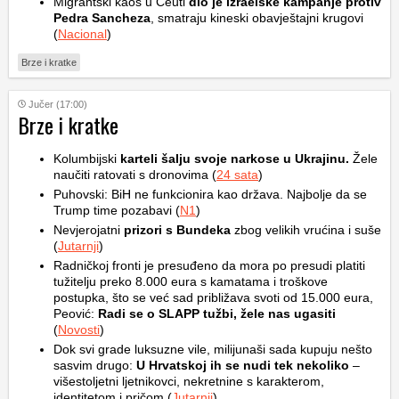
Migrantski kaos u Ceuti
dio je izraelske kampanje protiv
Pedra Sancheza
, smatraju kineski obavještajni krugovi
(
Nacional
)
Brze i kratke
Jučer (17:00)
Brze i kratke
Kolumbijski
karteli šalju svoje narkose u Ukrajinu.
Žele
naučiti ratovati s dronovima (
24 sata
)
Puhovski: BiH ne funkcionira kao država. Najbolje da se
Trump time pozabavi (
N1
)
Nevjerojatni
prizori s Bundeka
zbog velikih vrućina i suše
(
Jutarnji
)
Radničkoj fronti je presuđeno da mora po presudi platiti
tužitelju preko 8.000 eura s kamatama i troškove
postupka, što se već sad približava svoti od 15.000 eura,
Peović:
Radi se o SLAPP tužbi, žele nas ugasiti
(
Novosti
)
Dok svi grade luksuzne vile, milijunaši sada kupuju nešto
sasvim drugo:
U Hrvatskoj ih se nudi tek nekoliko
–
višestoljetni ljetnikovci, nekretnine s karakterom,
identitetom i pričom (
Jutarnji
)