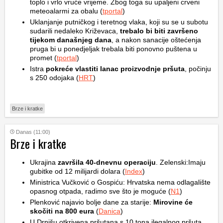
toplo i vrlo vruće vrijeme. Zbog toga su upaljeni crveni
meteoalarmi za obalu (
tportal
)
Uklanjanje putničkog i teretnog vlaka, koji su se u subotu
sudarili nedaleko Križevaca,
trebalo bi biti završeno
tijekom današnjeg dana
, a nakon sanacije oštećenja
pruga bi u ponedjeljak trebala biti ponovno puštena u
promet (
tportal
)
Istra
pokreće vlastiti lanac proizvodnje pršuta
, počinju
s 250 odojaka (
HRT
)
Brze i kratke
Danas (11:00)
Brze i kratke
Ukrajina
završila 40-dnevnu operaciju
. Zelenski:Imaju
gubitke od 12 milijardi dolara (
Index
)
Ministrica Vučković o Gospiću: Hrvatska nema odlagalište
opasnog otpada, radimo sve što je moguće (
N1
)
Plenković najavio bolje dane za starije:
Mirovine će
skočiti na 800 eura
(
Danica
)
U Drnišu otkrivena pršutana s 10 tona ilegalnog pršuta,