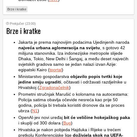
Brze i kratke
Prekjučer (23:00)
Brze i kratke
Jakarta je prema najnovijim podacima Ujedinjenih naroda
najveća urbana aglomeracija na svijetu
, s gotovo 42
milijuna stanovnika. Iza indonezijske metropole slijede
Dhaka, Tokio, New Delhi i Šangaj, a među deset najvećih
svjetskih gradova samo se jedan nalazi izvan Azije:
egipatski Kairo (
tportal
)
Ministarstvo gospodarstva
objavilo popis tvrtki koje
jedine smiju ugraditi
, očitavati i održavati razdjelnike u
Hrvatskoj (
Zgradonačelnik
)
Prometni stručnjak Marušić o kolonama na autocestama:
Policija satima obavlja očevide nesreća kao prije 50
godina, policija bi trebala koristiti dronove da se proces
ubrza (
N1
)
OpenAI-jev novi uređaj
bit će veličine hokejaškog paka
i skuplji od 300 dolara (
Bug
)
Hrvatska je nakon pobjeda Hajduka i Rijeke u trećem
pretkolu Konferencijske lige
doživjela skok na UEFA-