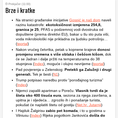
Prekjučer (11:00)
Brze i kratke
Na stranici građanske inicijative
Gospić je naš dom
naveli
razinu katastrofe:
ekotoksičnost izmjerena 254,8,
granica je 25
, PFAS u podzemnoj vodi dvostruka od
dopuštene (prema direktivi EU), bakar u tlu sto puta viši,
voda mikrobiološki nije prikladna za ljudsku potrošnju…
(
tportal
)
Nakon vrućeg četvrtka, petak u kopnene krajeve
donosi
promjenu vremena s više oblaka i češćom kišom
, dok
će se Jadran i dalje pržiti na temperaturama do 38
stupnjeva (
Index
), moguće i olujno nevrijeme (
tportal
)
Pad povjerenja u Zelenskog:
Pretekli ga Zalužnji i drugi
generali.
Tek je šesti (
N1
)
Trump potpisao naredbu protiv “porođajnog turizma”
(
Index
)
Nijemci zapalili apartman u Poreču.
Vlasnik tvrdi da je
šteta oko 400 tisuća eura
, sezona za njega završena, a
upitna je i sljedeća… zgrozilo ih i ponašanje turista,
pokušat će naplatiti štetu od gostiju (
Net.hr
,
Jutarnji
)
I Hajduk Žalgirisu
zabio pet komada
, i to u gostima u
Vilniusu (
Index
) Rijeka pogotkom Jankovića
došla do