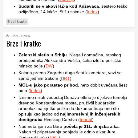
Sudarili se vlakovi HŽ-a kod Križevaca
, šestero teško
ozlijeđeno, 14 lakše. Stižu snimke (
Index
)
Brze i kratke
Jučer (11:00)
Brze i kratke
Zelenski sletio u Srbiju
. Njega i domaćina, srpskog
predsjednika Aleksandra Vučića, čeka izlet u političko
minsko polje (
DW
)
Kolona prema Zagrebu duga šest kilometara, vozi se
samo jednim trakom (
HRT
)
MOL-u jako porastao prihod
, neto dobit uvećana šest
puta (
Index
)
Iznimno nizak vodostaj Dunava otkrio je dijelove temelja
drevnog Konstantinova mosta, pruživši bugarskim
arheolozima rijetku priliku da dokumentiraju ono što
opisuju kao jedno od
najimpresivnijih inženjerskih
dostignuća
Rimskog Carstva (
tportal
)
Nadmetanjem za Baru
počela je 311. Sinjska alka
.
Nakon tri pripetavanja pobjedu je odnio alkar Jure
Domazet Lošo (
HRT
)