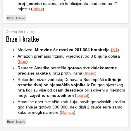
inoj ljestvici
nacionalnih koeficijenata, sad smo na 21.
mjestu (
Index
)
Brze i kratke
Prekjučer (17:00)
Brze i kratke
Medved:
Mirovine će rasti za 201.304 branitelja
(
N1
)
Amazon premašio tržišnu vrijednost od 3 bilijuna dolara
(
Bug
)
Reuters: Amerika potrošila
gotovo sve dalekometne
precizne rakete
u ratu protiv Irana (
Index
)
Rekordno nizak vodostaj Dunava u Budimpešti
otkrio je
ostatke dvojice njemačkih vojnika
iz Drugog sjvetskog
rata koji su više od osam desetljeća bili skriveni u riječnom
mulju,
zajedno s motociklom
(
tportal
)
Hrvati se opet sve više zadužuju: novih gotovinskih kredita
godišnje je gotovo 300.000, neki digli 2 tisuće eura samo
kako bi mogli na more (
Danica
)
Brze i kratke