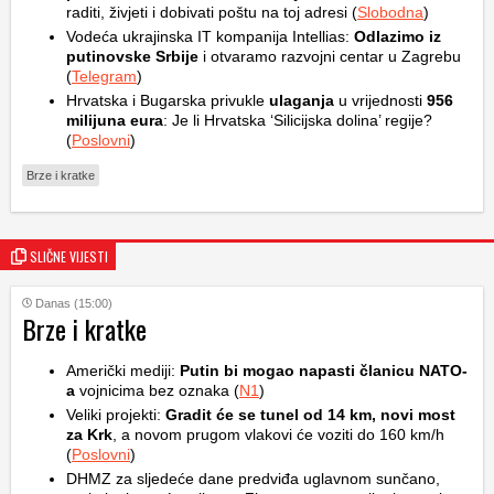
raditi, živjeti i dobivati ​​poštu na toj adresi (
Slobodna
)
Vodeća ukrajinska IT kompanija Intellias:
Odlazimo iz
putinovske Srbije
i otvaramo razvojni centar u Zagrebu
(
Telegram
)
Hrvatska i Bugarska privukle
ulaganja
u vrijednosti
956
milijuna eura
: Je li Hrvatska ‘Silicijska dolina’ regije?
(
Poslovni
)
Brze i kratke
SLIČNE VIJESTI
Danas (15:00)
Brze i kratke
Američki mediji:
Putin bi mogao napasti članicu NATO-
a
vojnicima bez oznaka (
N1
)
Veliki projekti:
Gradit će se tunel od 14 km, novi most
za Krk
, a novom prugom vlakovi će voziti do 160 km/h
(
Poslovni
)
DHMZ za sljedeće dane predviđa uglavnom sunčano,