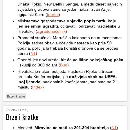
Dhaka, Tokio, New Delhi i Šangaj, a među deset najvećih
svjetskih gradova samo se jedan nalazi izvan Azije:
egipatski Kairo (
tportal
)
Ministarstvo gospodarstva
objavilo popis tvrtki koje
jedine smiju ugraditi
, očitavati i održavati razdjelnike u
Hrvatskoj (
Zgradonačelnik
)
Prometni stručnjak Marušić o kolonama na autocestama:
Policija satima obavlja očevide nesreća kao prije 50
godina, policija bi trebala koristiti dronove da se proces
ubrza (
N1
)
OpenAI-jev novi uređaj
bit će veličine hokejaškog paka
i skuplji od 300 dolara (
Bug
)
Hrvatska je nakon pobjeda Hajduka i Rijeke u trećem
pretkolu Konferencijske lige
doživjela skok na UEFA-
inoj ljestvici
nacionalnih koeficijenata, sad smo na 21.
mjestu (
Index
)
Brze i kratke
Petak (17:00)
Brze i kratke
Medved:
Mirovine će rasti za 201.304 branitelja
(
N1
)