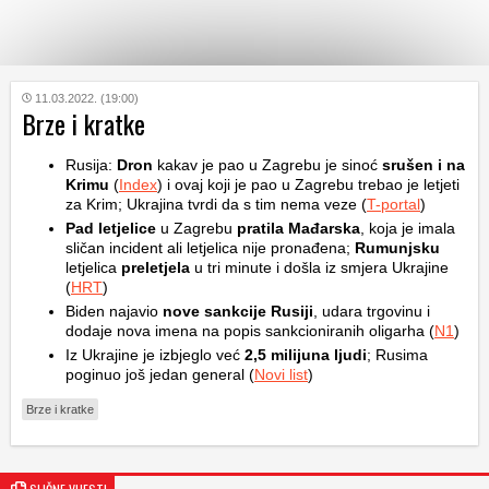
KATEGORIJE
11.03.2022. (19:00)
Brze i kratke
HRVATSKI
Rusija:
Dron
kakav je pao u Zagrebu je sinoć
srušen i na
WEB
Krimu
(
Index
) i ovaj koji je pao u Zagrebu trebao je letjeti
za Krim; Ukrajina tvrdi da s tim nema veze (
T-portal
)
Pad letjelice
u Zagrebu
pratila
Mađarska
, koja je imala
sličan incident ali letjelica nije pronađena;
Rumunjsku
letjelica
preletjela
u tri minute i došla iz smjera Ukrajine
(
HRT
)
Biden najavio
nove sankcije Rusiji
, udara trgovinu i
dodaje nova imena na popis sankcioniranih oligarha (
N1
)
Iz Ukrajine je izbjeglo već
2,5 milijuna ljudi
; Rusima
poginuo još jedan general (
Novi list
)
Brze i kratke