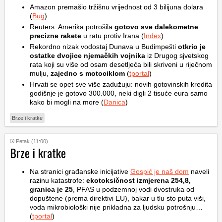
Amazon premašio tržišnu vrijednost od 3 bilijuna dolara
(
Bug
)
Reuters: Amerika potrošila
gotovo sve dalekometne
precizne rakete
u ratu protiv Irana (
Index
)
Rekordno nizak vodostaj Dunava u Budimpešti
otkrio je
ostatke dvojice njemačkih vojnika
iz Drugog sjvetskog
rata koji su više od osam desetljeća bili skriveni u riječnom
mulju,
zajedno s motociklom
(
tportal
)
Hrvati se opet sve više zadužuju: novih gotovinskih kredita
godišnje je gotovo 300.000, neki digli 2 tisuće eura samo
kako bi mogli na more (
Danica
)
Brze i kratke
Petak (11:00)
Brze i kratke
Na stranici građanske inicijative
Gospić je naš dom
naveli
razinu katastrofe:
ekotoksičnost izmjerena 254,8,
granica je 25
, PFAS u podzemnoj vodi dvostruka od
dopuštene (prema direktivi EU), bakar u tlu sto puta viši,
voda mikrobiološki nije prikladna za ljudsku potrošnju…
(
tportal
)