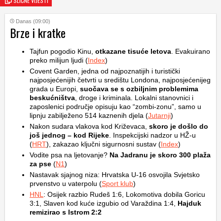
SLIČNE VIJESTI
Danas (09:00)
Brze i kratke
Tajfun pogodio Kinu,
otkazane tisuće letova
. Evakuirano
preko milijun ljudi (
Index
)
Covent Garden, jedna od najpoznatijih i turistički
najposjećenijih četvrti u središtu Londona, najposjećenijeg
grada u Europi,
suočava se s ozbiljnim problemima
beskućništva
, droge i kriminala. Lokalni stanovnici i
zaposlenici područje opisuju kao “zombi-zonu”, samo u
lipnju zabilježeno 514 kaznenih djela (
Jutarnji
)
Nakon sudara vlakova kod Križevaca,
skoro je došlo do
još jednog – kod Rijeke
. Inspekcijski nadzor u HŽ-u
(
HRT
), zakazao ključni sigurnosni sustav (
Index
)
Vodite psa na ljetovanje?
Na Jadranu je skoro 300 plaža
za pse
(
N1
)
Nastavak sjajnog niza: Hrvatska U-16 osvojila Svjetsko
prvenstvo u vaterpolu (
Sport klub
)
HNL
: Osijek razbio Rudeš 1:6, Lokomotiva dobila Goricu
3:1, Slaven kod kuće izgubio od Varaždina 1:4,
Hajduk
remizirao s Istrom 2:2