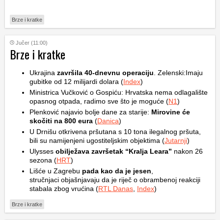
Brze i kratke
Jučer (11:00)
Brze i kratke
Ukrajina
završila 40-dnevnu operaciju
. Zelenski:Imaju
gubitke od 12 milijardi dolara (
Index
)
Ministrica Vučković o Gospiću: Hrvatska nema odlagalište
opasnog otpada, radimo sve što je moguće (
N1
)
Plenković najavio bolje dane za starije:
Mirovine će
skočiti na 800 eura
(
Danica
)
U Drnišu otkrivena pršutana s 10 tona ilegalnog pršuta,
bili su namijenjeni ugostiteljskim objektima (
Jutarnji
)
Ulysses
obilježava završetak “Kralja Leara”
nakon 26
sezona (
HRT
)
Lišće u Zagrebu
pada kao da je jesen
,
stručnjaci objašnjavaju da je riječ o obrambenoj reakciji
stabala zbog vrućina (
RTL Danas
,
Index
)
Brze i kratke