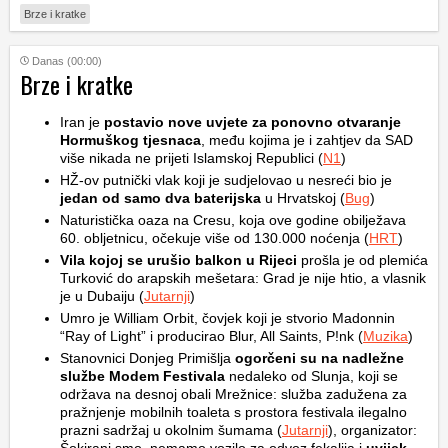
Brze i kratke
Danas (00:00)
Brze i kratke
Iran je
postavio nove uvjete za ponovno otvaranje
Hormuškog tjesnaca
, među kojima je i zahtjev da SAD
više nikada ne prijeti Islamskoj Republici (
N1
)
HŽ-ov putnički vlak koji je sudjelovao u nesreći bio je
jedan od samo dva baterijska
u Hrvatskoj (
Bug
)
Naturistička oaza na Cresu, koja ove godine obilježava
60. obljetnicu, očekuje više od 130.000 noćenja (
HRT
)
Vila kojoj se urušio balkon u Rijeci
prošla je od plemića
Turković do arapskih mešetara: Grad je nije htio, a vlasnik
je u Dubaiju (
Jutarnji
)
Umro je William Orbit, čovjek koji je stvorio Madonnin
“Ray of Light” i producirao Blur, All Saints, P!nk (
Muzika
)
Stanovnici Donjeg Primišlja
ogorčeni su na nadležne
službe Modem Festivala
nedaleko od Slunja, koji se
održava na desnoj obali Mrežnice: služba zadužena za
pražnjenje mobilnih toaleta s prostora festivala ilegalno
prazni sadržaj u okolnim šumama (
Jutarnji
), organizator: