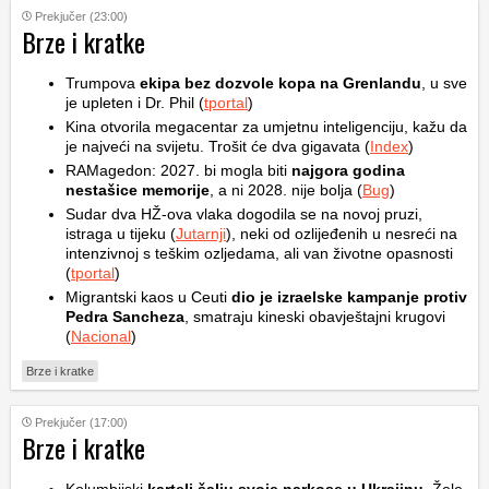
Prekjučer (23:00)
Brze i kratke
Trumpova
ekipa bez dozvole kopa na Grenlandu
, u sve
je upleten i Dr. Phil (
tportal
)
Kina otvorila megacentar za umjetnu inteligenciju, kažu da
je najveći na svijetu. Trošit će dva gigavata (
Index
)
RAMagedon: 2027. bi mogla biti
najgora godina
nestašice memorije
, a ni 2028. nije bolja (
Bug
)
Sudar dva HŽ-ova vlaka dogodila se na novoj pruzi,
istraga u tijeku (
Jutarnji
), neki od ozlijeđenih u nesreći na
intenzivnoj s teškim ozljedama, ali van životne opasnosti
(
tportal
)
Migrantski kaos u Ceuti
dio je izraelske kampanje protiv
Pedra Sancheza
, smatraju kineski obavještajni krugovi
(
Nacional
)
Brze i kratke
Prekjučer (17:00)
Brze i kratke