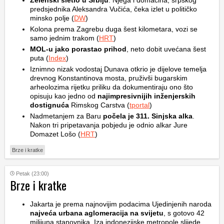
Zelenski sletio u Srbiju
. Njega i domaćina, srpskog
predsjednika Aleksandra Vučića, čeka izlet u političko
minsko polje (
DW
)
Kolona prema Zagrebu duga šest kilometara, vozi se
samo jednim trakom (
HRT
)
MOL-u jako porastao prihod
, neto dobit uvećana šest
puta (
Index
)
Iznimno nizak vodostaj Dunava otkrio je dijelove temelja
drevnog Konstantinova mosta, pruživši bugarskim
arheolozima rijetku priliku da dokumentiraju ono što
opisuju kao jedno od
najimpresivnijih inženjerskih
dostignuća
Rimskog Carstva (
tportal
)
Nadmetanjem za Baru
počela je 311. Sinjska alka
.
Nakon tri pripetavanja pobjedu je odnio alkar Jure
Domazet Lošo (
HRT
)
Brze i kratke
Petak (23:00)
Brze i kratke
Jakarta je prema najnovijim podacima Ujedinjenih naroda
najveća urbana aglomeracija na svijetu
, s gotovo 42
milijuna stanovnika. Iza indonezijske metropole slijede