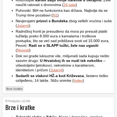
Kolumbijski
karteli šalju svoje narkose u Ukrajinu.
Žele
naučiti ratovati s dronovima (
24 sata
)
Puhovski: BiH ne funkcionira kao država. Najbolje da se
Trump time pozabavi (
N1
)
Nevjerojatni
prizori s Bundeka
zbog velikih vrućina i suše
(
Jutarnji
)
Radničkoj fronti je presuđeno da mora po presudi platiti
tužitelju preko 8.000 eura s kamatama i troškove
postupka, što se već sad približava svoti od 15.000 eura,
Peović:
Radi se o SLAPP tužbi, žele nas ugasiti
(
Novosti
)
Dok svi grade luksuzne vile, milijunaši sada kupuju nešto
sasvim drugo:
U Hrvatskoj ih se nudi tek nekoliko
–
višestoljetni ljetnikovci, nekretnine s karakterom,
identitetom i pričom (
Jutarnji
)
Sudarili se vlakovi HŽ-a kod Križevaca
, šestero teško
ozlijeđeno, 14 lakše. Stižu snimke (
Index
)
Brze i kratke
Prekjučer (11:00)
Brze i kratke