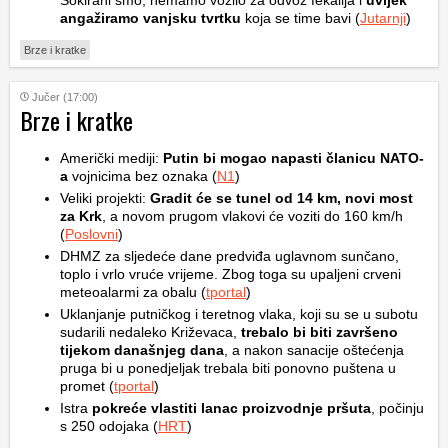
Šokirani smo, nemamo vozilo za odvoz fekalija i
uvijek
angažiramo vanjsku tvrtku
koja se time bavi (
Jutarnji
)
Brze i kratke
Jučer (17:00)
Brze i kratke
Američki mediji:
Putin bi mogao napasti članicu NATO-
a
vojnicima bez oznaka (
N1
)
Veliki projekti:
Gradit će se tunel od 14 km, novi most
za Krk
, a novom prugom vlakovi će voziti do 160 km/h
(
Poslovni
)
DHMZ za sljedeće dane predviđa uglavnom sunčano,
toplo i vrlo vruće vrijeme. Zbog toga su upaljeni crveni
meteoalarmi za obalu (
tportal
)
Uklanjanje putničkog i teretnog vlaka, koji su se u subotu
sudarili nedaleko Križevaca,
trebalo bi biti završeno
tijekom današnjeg dana
, a nakon sanacije oštećenja
pruga bi u ponedjeljak trebala biti ponovno puštena u
promet (
tportal
)
Istra
pokreće vlastiti lanac proizvodnje pršuta
, počinju
s 250 odojaka (
HRT
)