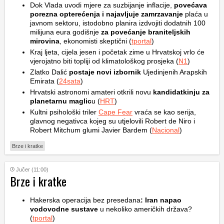
Dok Vlada uvodi mjere za suzbijanje inflacije,
povećava
porezna opterećenja i najavljuje zamrzavanje
plaća u
javnom sektoru, istodobno planira izdvojiti dodatnih 100
milijuna eura godišnje
za povećanje braniteljskih
mirovina
, ekonomisti skeptični (
tportal
)
Kraj ljeta, cijela jesen i početak zime u Hrvatskoj vrlo će
vjerojatno biti topliji od klimatološkog prosjeka (
N1
)
Zlatko Dalić
postaje novi izbornik
Ujedinjenih Arapskih
Emirata (
24sata
)
Hrvatski astronomi amateri otkrili novu
kandidatkinju za
planetarnu maglic
u (
HRT
)
Kultni psihološki triler
Cape Fear
vraća se kao serija,
glavnog negativca kojeg su utjelovili Robert de Niro i
Robert Mitchum glumi Javier Bardem (
Nacional
)
Brze i kratke
Jučer (11:00)
Brze i kratke
Hakerska operacija bez presedana
: Iran napao
vodovodne sustave
u nekoliko američkih država?
(
tportal
)