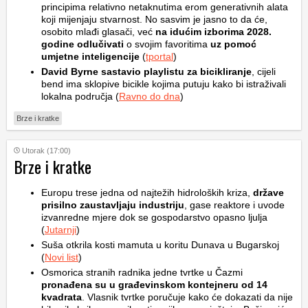
principima relativno netaknutima erom generativnih alata
koji mijenjaju stvarnost. No sasvim je jasno to da će,
osobito mlađi glasači, već
na idućim izborima 2028.
godine odlučivati
o svojim favoritima
uz pomoć
umjetne inteligencije
(
tportal
)
David Byrne sastavio playlistu za bicikliranje
, cijeli
bend ima sklopive bicikle kojima putuju kako bi istraživali
lokalna područja (
Ravno do dna
)
Brze i kratke
Utorak (17:00)
Brze i kratke
Europu trese jedna od najtežih hidroloških kriza,
države
prisilno zaustavljaju industriju
, gase reaktore i uvode
izvanredne mjere dok se gospodarstvo opasno ljulja
(
Jutarnji
)
Suša otkrila kosti mamuta u koritu Dunava u Bugarskoj
(
Novi list
)
Osmorica stranih radnika jedne tvrtke u Čazmi
pronađena su u građevinskom kontejneru od 14
kvadrata
. Vlasnik tvrtke poručuje kako će dokazati da nije