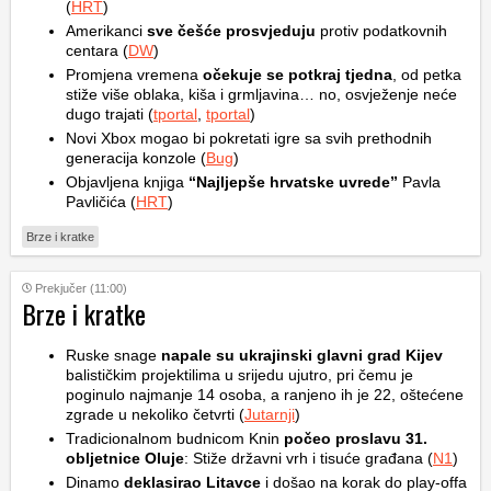
(
HRT
)
Amerikanci
sve češće prosvjeduju
protiv podatkovnih
centara (
DW
)
Promjena vremena
očekuje se potkraj tjedna
, od petka
stiže više oblaka, kiša i grmljavina… no, osvježenje neće
dugo trajati (
tportal
,
tportal
)
Novi Xbox mogao bi pokretati igre sa svih prethodnih
generacija konzole (
Bug
)
Objavljena knjiga
“Najljepše hrvatske uvrede”
Pavla
Pavličića (
HRT
)
Brze i kratke
Prekjučer (11:00)
Brze i kratke
Ruske snage
napale su ukrajinski glavni grad Kijev
balističkim projektilima u srijedu ujutro, pri čemu je
poginulo najmanje 14 osoba, a ranjeno ih je 22, oštećene
zgrade u nekoliko četvrti (
Jutarnji
)
Tradicionalnom budnicom Knin
počeo proslavu 31.
obljetnice Oluje
: Stiže državni vrh i tisuće građana (
N1
)
Dinamo
deklasirao Litavce
i došao na korak do play-offa