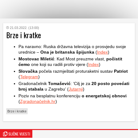
KATEGORIJE
21.03.2022. (13:00)
Brze i kratke
HRVATSKI
Pa naravno: Ruska državna televizija o prosvjedu svoje
WEB
urednice –
Ona je britanska špijunka
(
Index
)
Mostovac Miletić
: Kad Most preuzme vlast,
počistit
ćemo
one koji su radili protiv vjere (
Index
)
Slovačka
počela razmještati proturaketni sustav
Patriot
(
Telegram
)
Gradonačelnik
Tomašević
: ‘Cilj je za
20 posto povećati
broj stabala
u Zagrebu‘ (
Jutarnji
)
Poziv na besplatnu konferenciju
o energetskoj obnovi
(
Zgradonačelnik.hr
)
Brze i kratke
SLIČNE VIJESTI