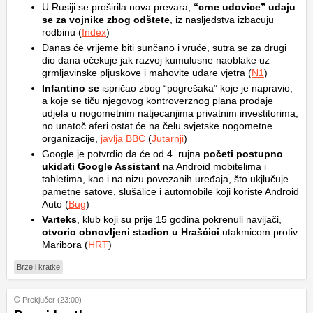
U Rusiji se proširila nova prevara,
“crne udovice” udaju
se za vojnike zbog odštete
, iz nasljedstva izbacuju
rodbinu (
Index
)
Danas će vrijeme biti sunčano i vruće, sutra se za drugi
dio dana očekuje jak razvoj kumulusne naoblake uz
grmljavinske pljuskove i mahovite udare vjetra (
N1
)
Infantino se
ispričao zbog “pogrešaka” koje je napravio,
a koje se tiču njegovog kontroverznog plana prodaje
udjela u nogometnim natjecanjima privatnim investitorima,
no unatoč aferi ostat će na čelu svjetske nogometne
organizacije,
javlja BBC
(
Jutarnji
)
Google je potvrdio da će od 4. rujna
početi postupno
ukidati Google Assistant
na Android mobitelima i
tabletima, kao i na nizu povezanih uređaja, što ukjlučuje
pametne satove, slušalice i automobile koji koriste Android
Auto (
Bug
)
Varteks
, klub koji su prije 15 godina pokrenuli navijači,
otvorio obnovljeni stadion u Hrašćici
utakmicom protiv
Maribora (
HRT
)
Brze i kratke
Prekjučer (23:00)