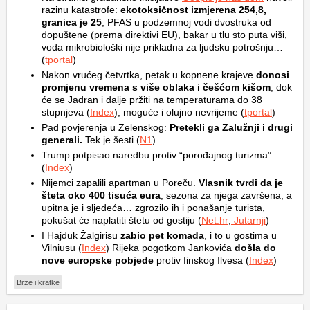
razinu katastrofe:
ekotoksičnost izmjerena 254,8,
granica je 25
, PFAS u podzemnoj vodi dvostruka od
dopuštene (prema direktivi EU), bakar u tlu sto puta viši,
voda mikrobiološki nije prikladna za ljudsku potrošnju…
(
tportal
)
Nakon vrućeg četvrtka, petak u kopnene krajeve
donosi
promjenu vremena s više oblaka i češćom kišom
, dok
će se Jadran i dalje pržiti na temperaturama do 38
stupnjeva (
Index
), moguće i olujno nevrijeme (
tportal
)
Pad povjerenja u Zelenskog:
Pretekli ga Zalužnji i drugi
generali.
Tek je šesti (
N1
)
Trump potpisao naredbu protiv “porođajnog turizma”
(
Index
)
Nijemci zapalili apartman u Poreču.
Vlasnik tvrdi da je
šteta oko 400 tisuća eura
, sezona za njega završena, a
upitna je i sljedeća… zgrozilo ih i ponašanje turista,
pokušat će naplatiti štetu od gostiju (
Net.hr
,
Jutarnji
)
I Hajduk Žalgirisu
zabio pet komada
, i to u gostima u
Vilniusu (
Index
) Rijeka pogotkom Jankovića
došla do
nove europske pobjede
protiv finskog Ilvesa (
Index
)
Brze i kratke