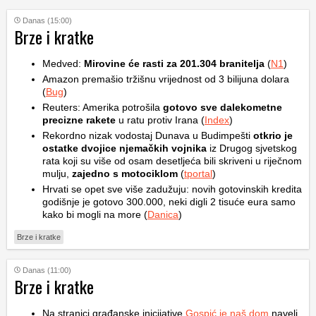
Danas (15:00)
Brze i kratke
Medved:
Mirovine će rasti za 201.304 branitelja
(
N1
)
Amazon premašio tržišnu vrijednost od 3 bilijuna dolara
(
Bug
)
Reuters: Amerika potrošila
gotovo sve dalekometne
precizne rakete
u ratu protiv Irana (
Index
)
Rekordno nizak vodostaj Dunava u Budimpešti
otkrio je
ostatke dvojice njemačkih vojnika
iz Drugog sjvetskog
rata koji su više od osam desetljeća bili skriveni u riječnom
mulju,
zajedno s motociklom
(
tportal
)
Hrvati se opet sve više zadužuju: novih gotovinskih kredita
godišnje je gotovo 300.000, neki digli 2 tisuće eura samo
kako bi mogli na more (
Danica
)
Brze i kratke
Danas (11:00)
Brze i kratke
Na stranici građanske inicijative
Gospić je naš dom
naveli