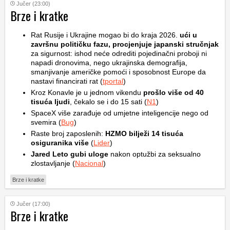
Jučer (23:00)
Brze i kratke
Rat Rusije i Ukrajine mogao bi do kraja 2026.
ući u
završnu političku fazu, procjenjuje japanski stručnjak
za sigurnost: ishod neće odrediti pojedinačni proboji ni
napadi dronovima, nego ukrajinska demografija,
smanjivanje američke pomoći i sposobnost Europe da
nastavi financirati rat (
tportal
)
Kroz Konavle je u jednom vikendu
prošlo više od 40
tisuća ljudi
, čekalo se i do 15 sati (
N1
)
SpaceX više zarađuje od umjetne inteligencije nego od
svemira (
Bug
)
Raste broj zaposlenih:
HZMO bilježi 14 tisuća
osiguranika više
(
Lider
)
Jared Leto gubi uloge
nakon optužbi za seksualno
zlostavljanje (
Nacional
)
Brze i kratke
Jučer (17:00)
Brze i kratke