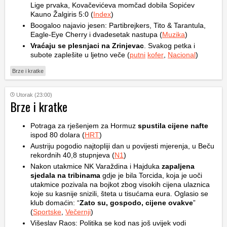
Lige prvaka, Kovačevićeva momčad dobila Sopićev
Kauno Žalgiris 5:0 (
Index
)
Boogaloo najavio jesen: Partibrejkers, Tito & Tarantula,
Eagle-Eye Cherry i dvadesetak nastupa (
Muzika
)
Vraćaju se plesnjaci na Zrinjevac
. Svakog petka i
subote zaplešite u ljetno veče (
putni
kofer
,
Nacional
)
Brze i kratke
Utorak (23:00)
Brze i kratke
Potraga za rješenjem za Hormuz
spustila cijene nafte
ispod 80 dolara (
HRT
)
Austriju pogodio najtopliji dan u povijesti mjerenja, u Beču
rekordnih 40,8 stupnjeva (
N1
)
Nakon utakmice NK Varaždina i Hajduka
zapaljena
sjedala na tribinama
gdje je bila Torcida, koja je uoči
utakmice pozivala na bojkot zbog visokih cijena ulaznica
koje su kasnije snizili, šteta u tisućama eura. Oglasio se
klub domaćin: “
Zato su, gospodo, cijene ovakve
”
(
Sportske
,
Večernji
)
Višeslav Raos: Politika se kod nas još uvijek vodi