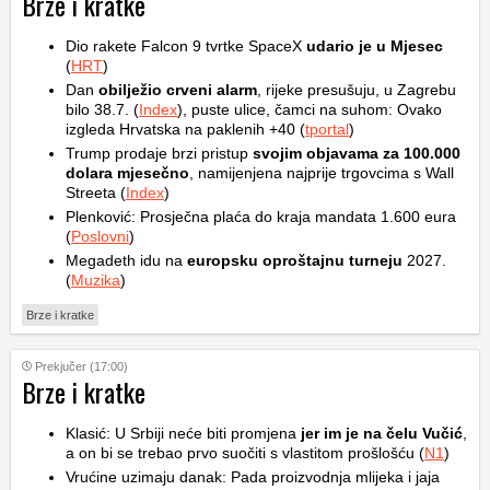
Brze i kratke
Dio rakete Falcon 9 tvrtke SpaceX
udario je u Mjesec
(
HRT
)
Dan
obilježio crveni alarm
, rijeke presušuju, u Zagrebu
bilo 38.7. (
Index
), puste ulice, čamci na suhom: Ovako
izgleda Hrvatska na paklenih +40 (
tportal
)
Trump prodaje brzi pristup
svojim objavama za 100.000
dolara mjesečno
, namijenjena najprije trgovcima s Wall
Streeta (
Index
)
Plenković: Prosječna plaća do kraja mandata 1.600 eura
(
Poslovni
)
Megadeth idu na
europsku oproštajnu turneju
2027.
(
Muzika
)
Brze i kratke
Prekjučer (17:00)
Brze i kratke
Klasić: U Srbiji neće biti promjena
jer im je na čelu Vučić
,
a on bi se trebao prvo suočiti s vlastitom prošlošću (
N1
)
Vrućine uzimaju danak: Pada proizvodnja mlijeka i jaja