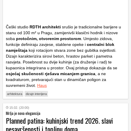
Češki studio
RDTH architekti
srušio je tradicionalne barijere u
stanu od 100 m² u Pragu, zamijenivši klasični hodnik i nizove
soba
protočnim, otvorenim prostorom
. Umjesto zidova,
funkcije definiraju zavjese, staklene opeke i
centralni blok
namještaja
koji rotacijom stvara zone bez gubitka svjetlosti.
Dizajn karakterizira sirovi beton, hrastov parket i pametna
rasvjeta. Posebnost su dvije kuhinje (za druženje i rad) te
kupaonica integrirana u prostor. Ovaj pristup dokazuje da se
osjećaj skučenosti rješava
micanjem granica
, a ne
kvadraturom, pretvarajući stan u dinamičan poligon za
suvremeni život.
Haus
arhitektura
dizajn interijera
15.02. (20:00)
Mrlja je nova elegancija
Planned patina: kuhinjski trend 2026. slavi
nesavršenosti i toplinu doma