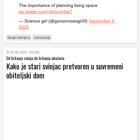
The importance of planning living space
pic.twitter.com/ybUoojUsp7
— Science girl (@gunsnrosesgirl3)
September 6,
2025
dizajn interijera
stanovanje
01.09.2025. (23:00)
Od hrkanja svinja do hrkanja ukućana
Kako je stari svinjac pretvoren u suvremeni
obiteljski dom