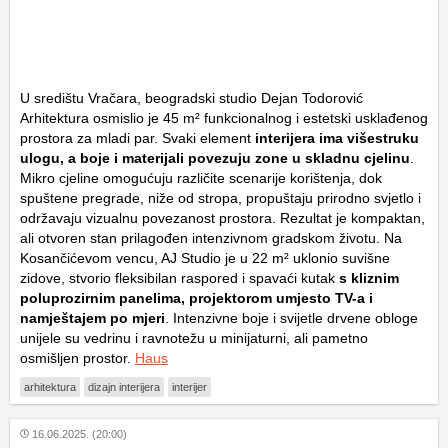
U središtu Vračara, beogradski studio Dejan Todorović
Arhitektura osmislio je 45 m² funkcionalnog i estetski usklađenog
prostora za mladi par. Svaki element
interijera ima višestruku
ulogu, a boje i materijali povezuju zone u skladnu cjelinu
.
Mikro cjeline omogućuju različite scenarije korištenja, dok
spuštene pregrade, niže od stropa, propuštaju prirodno svjetlo i
održavaju vizualnu povezanost prostora. Rezultat je kompaktan,
ali otvoren stan prilagođen intenzivnom gradskom životu. Na
Kosančićevom vencu, AJ Studio je u 22 m² uklonio suvišne
zidove, stvorio fleksibilan raspored i spavaći kutak
s kliznim
poluprozirnim panelima, projektorom umjesto TV-a i
namještajem po mjeri
. Intenzivne boje i svijetle drvene obloge
unijele su vedrinu i ravnotežu u minijaturni, ali pametno
osmišljen prostor.
Haus
arhitektura
dizajn interijera
interijer
16.06.2025. (20:00)