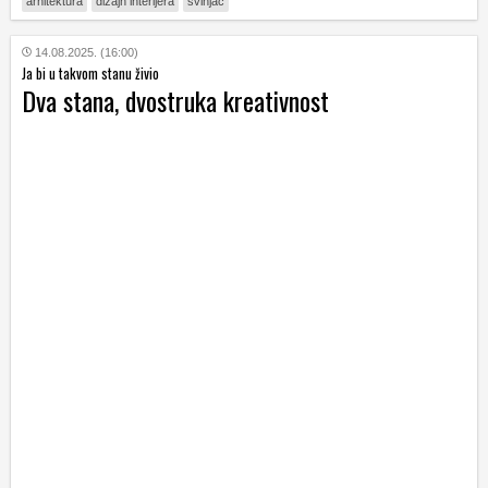
arhitektura
dizajn interijera
svinjac
14.08.2025. (16:00)
Ja bi u takvom stanu živio
Dva stana, dvostruka kreativnost