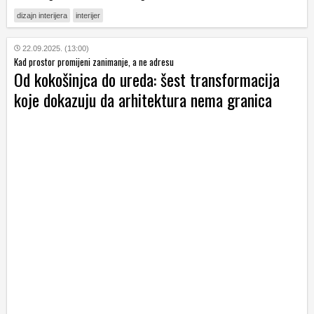
dizajn interijera
interijer
22.09.2025. (13:00)
Kad prostor promijeni zanimanje, a ne adresu
Od kokošinjca do ureda: šest transformacija
koje dokazuju da arhitektura nema granica