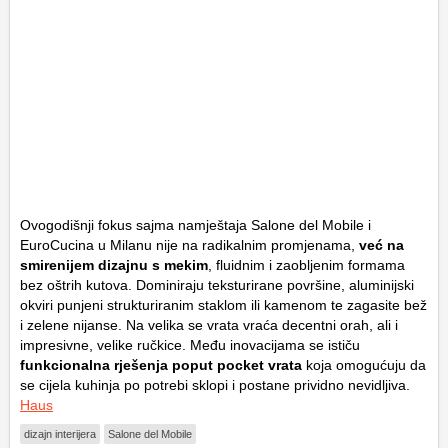
Ovogodišnji fokus sajma namještaja Salone del Mobile i
EuroCucina u Milanu nije na radikalnim promjenama,
već na
smirenijem dizajnu s mekim
, fluidnim i zaobljenim formama
bez oštrih kutova. Dominiraju teksturirane površine, aluminijski
okviri punjeni strukturiranim staklom ili kamenom te zagasite bež
i zelene nijanse. Na velika se vrata vraća decentni orah, ali i
impresivne, velike ručkice. Među inovacijama se ističu
funkcionalna rješenja poput
pocket
vrata
koja omogućuju da
se cijela kuhinja po potrebi sklopi i postane prividno nevidljiva.
Haus
dizajn interijera
Salone del Mobile