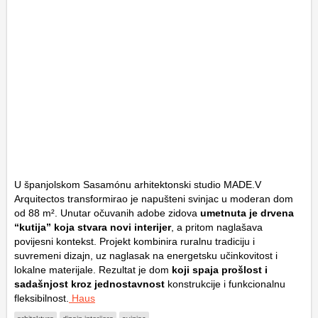
U španjolskom Sasamónu arhitektonski studio MADE.V
Arquitectos transformirao je napušteni svinjac u moderan dom
od 88 m². Unutar očuvanih adobe zidova
umetnuta je drvena
“kutija” koja stvara novi interijer
, a pritom naglašava
povijesni kontekst. Projekt kombinira ruralnu tradiciju i
suvremeni dizajn, uz naglasak na energetsku učinkovitost i
lokalne materijale. Rezultat je dom
koji spaja prošlost i
sadašnjost kroz jednostavnost
konstrukcije i funkcionalnu
fleksibilnost.
Haus