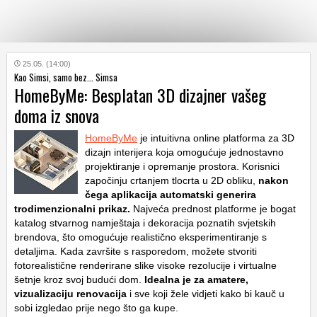
KATEGORIJE
25.05. (14:00)
Kao Simsi, samo bez... Simsa
HomeByMe: Besplatan 3D dizajner vašeg
HRVATSKI
doma iz snova
WEB
HomeByMe
je intuitivna online platforma za 3D
dizajn interijera koja omogućuje jednostavno
projektiranje i opremanje prostora. Korisnici
započinju crtanjem tlocrta u 2D obliku,
nakon
čega aplikacija automatski generira
trodimenzionalni prikaz.
Najveća prednost platforme je bogat
katalog stvarnog namještaja i dekoracija poznatih svjetskih
brendova, što omogućuje realistično eksperimentiranje s
detaljima. Kada završite s rasporedom, možete stvoriti
fotorealistične renderirane slike visoke rezolucije i virtualne
šetnje kroz svoj budući dom.
Idealna je za amatere,
vizualizaciju renovacija
i sve koji žele vidjeti kako bi kauč u
sobi izgledao prije nego što ga kupe.