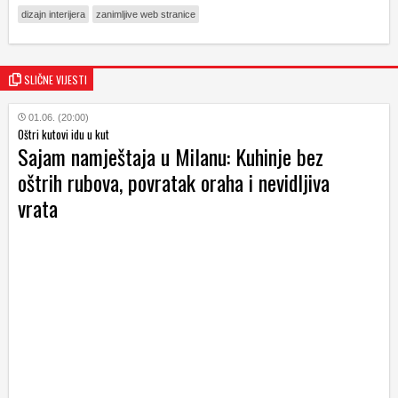
dizajn interijera
zanimljive web stranice
SLIČNE VIJESTI
01.06. (20:00)
Oštri kutovi idu u kut
Sajam namještaja u Milanu: Kuhinje bez
oštrih rubova, povratak oraha i nevidljiva
vrata