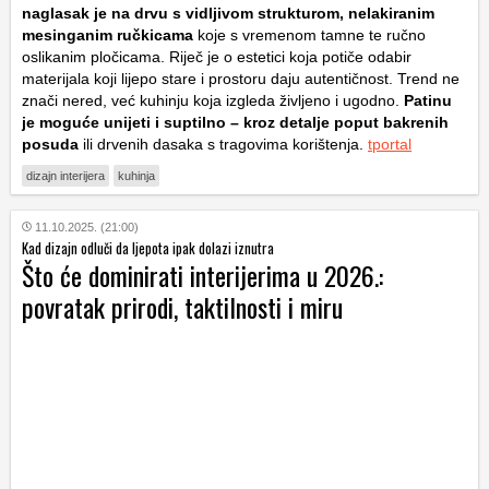
naglasak je na drvu s vidljivom strukturom, nelakiranim
mesinganim ručkicama
koje s vremenom tamne te ručno
oslikanim pločicama. Riječ je o estetici koja potiče odabir
materijala koji lijepo stare i prostoru daju autentičnost. Trend ne
znači nered, već kuhinju koja izgleda življeno i ugodno.
Patinu
je moguće unijeti i suptilno – kroz detalje poput bakrenih
posuda
ili drvenih dasaka s tragovima korištenja.
tportal
dizajn interijera
kuhinja
11.10.2025. (21:00)
Kad dizajn odluči da ljepota ipak dolazi iznutra
Što će dominirati interijerima u 2026.:
povratak prirodi, taktilnosti i miru