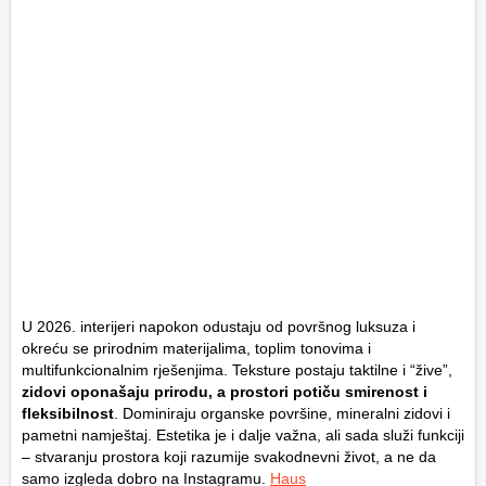
U 2026. interijeri napokon odustaju od površnog luksuza i
okreću se prirodnim materijalima, toplim tonovima i
multifunkcionalnim rješenjima. Teksture postaju taktilne i “žive”,
zidovi oponašaju prirodu, a prostori potiču smirenost i
fleksibilnost
. Dominiraju organske površine, mineralni zidovi i
pametni namještaj. Estetika je i dalje važna, ali sada služi funkciji
– stvaranju prostora koji razumije svakodnevni život, a ne da
samo izgleda dobro na Instagramu.
Haus