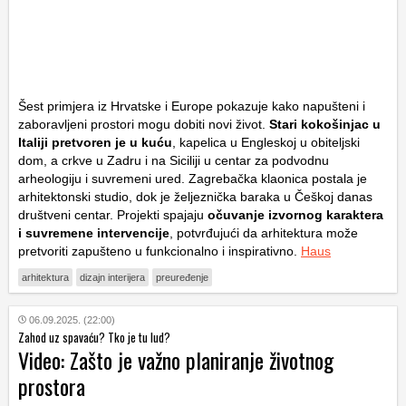
Šest primjera iz Hrvatske i Europe pokazuje kako napušteni i
zaboravljeni prostori mogu dobiti novi život.
Stari kokošinjac u
Italiji pretvoren je u kuću
, kapelica u Engleskoj u obiteljski
dom, a crkve u Zadru i na Siciliji u centar za podvodnu
arheologiju i suvremeni ured. Zagrebačka klaonica postala je
arhitektonski studio, dok je željeznička baraka u Češkoj danas
društveni centar. Projekti spajaju
očuvanje izvornog karaktera
i suvremene intervencije
, potvrđujući da arhitektura može
pretvoriti zapušteno u funkcionalno i inspirativno.
Haus
arhitektura
dizajn interijera
preuređenje
06.09.2025. (22:00)
Zahod uz spavaću? Tko je tu lud?
Video: Zašto je važno planiranje životnog
prostora