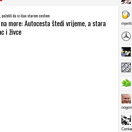
u, poželiš da si išao starom cestom
na more: Autocesta štedi vrijeme, a stara
mjerit
c i živce
nogom
Centa