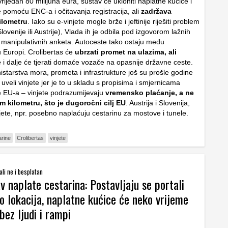
Vrijedan 80 milijuna eura, sustav će ukloniti naplatne kućice i
e pomoću ENC-a i očitavanja registracija, ali
zadržava
ilometru
. Iako su e-vinjete mogle brže i jeftinije riješiti problem
lovenije ili Austrije), Vlada ih je odbila pod izgovorom lažnih
 manipulativnih anketa. Autoceste tako ostaju među
 Europi. Crolibertas će
ubrzati promet na ulazima, ali
e
i dalje će tjerati domaće vozače na opasnije državne ceste.
istarstva mora, prometa i infrastrukture još su prošle godine
su uveli vinjete jer je to u skladu s propisima i smjernicama
ke EU-a – vinjete podrazumijevaju
vremensko plaćanje, a ne
m kilometru, što je dugoročni cilj EU
. Austrija i Slovenija,
jete, npr. posebno naplaćuju cestarinu za mostove i tunele.
arine
Crolibertas
vinjete
ali ne i besplatan
v naplate cestarina: Postavljaju se portali
o lokacija, naplatne kućice će neko vrijeme
 bez ljudi i rampi