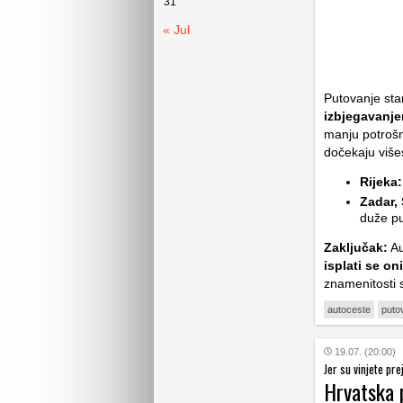
31
« Jul
Putovanje st
izbjegavanje
manju potrošnj
dočekaju višes
Rijeka:
Zadar, 
duže pu
Zaključak:
Au
isplati se on
znamenitosti
autoceste
puto
19.07. (20:00)
Jer su vinjete pr
Hrvatska p