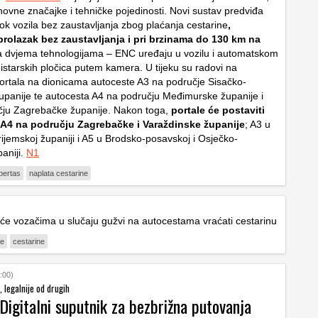
snovne značajke i tehničke pojedinosti. Novi sustav predviđa
ok vozila bez zaustavljanja zbog plaćanja cestarine
,
olazak bez zaustavljanja i pri brzinama do 130 km na
 dvjema tehnologijama – ENC uređaju u vozilu i automatskom
gistarskih pločica putem kamera. U tijeku su radovi na
portala na dionicama autoceste A3 na područje Sisačko-
panije te autocesta A4 na području Međimurske županije i
čju Zagrebačke županije. Nakon toga,
portale će postaviti
 A4 na području Zagrebačke i Varaždinske županije
; A3 u
ijemskoj županiji i A5 u Brodsko-posavskoj i Osječko-
aniji.
N1
ibertas
naplata cestarine
ji će vozačima u slučaju gužvi na autocestama vraćati cestarinu
te
cestarine
:00)
, legalnije od drugih
Digitalni suputnik za bezbrižna putovanja