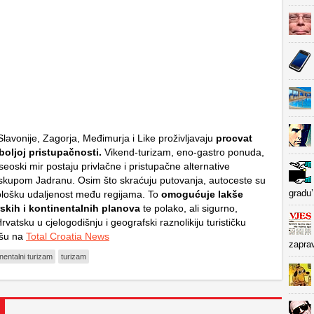
lavonije, Zagorja, Međimurja i Like proživljavaju
procvat
boljoj pristupačnosti.
Vikend-turizam, eno-gastro ponuda,
 seoski mir postaju privlačne i pristupačne alternative
skupom Jadranu. Osim što skraćuju putovanja, autoceste su
gradu’
ološku udaljenost među regijama. To
omogućuje lakše
skih i kontinentalnih planova
te polako, ali sigurno,
rvatsku u cjelogodišnju i geografski raznolikiju turističku
išu na
Total Croatia News
zapra
nentalni turizam
turizam