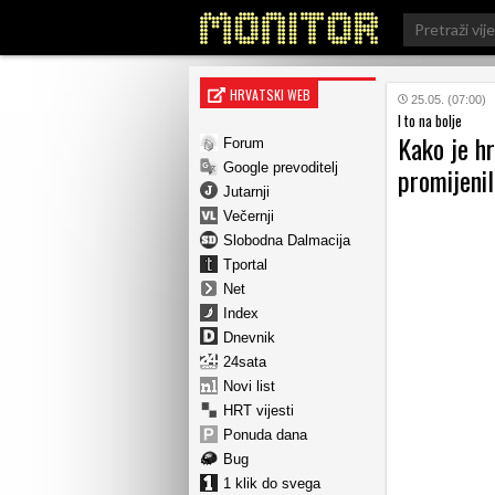
Search
for:
HRVATSKI WEB
25.05. (07:00)
I to na bolje
Kako je h
Forum
Google prevoditelj
promijenil
Jutarnji
Večernji
Slobodna Dalmacija
Tportal
Net
Index
Dnevnik
24sata
Novi list
HRT vijesti
Ponuda dana
Bug
1 klik do svega