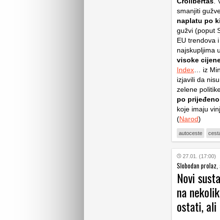
Crolibertas
. 
smanjiti gužv
naplatu po k
gužvi (poput S
EU trendova i
najskupljima u
visoke cijen
Index
… iz Min
izjavili da ni
zelene politi
po prijeđeno
koje imaju vin
(
Narod
)
autoceste
cest
27.01. (17:00)
Slobodan prolaz, 
Novi susta
na nekolik
ostati, ali