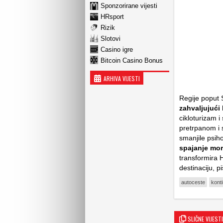
Sponzorirane vijesti
HRsport
Rizik
Slotovi
Casino igre
Bitcoin Casino Bonus
ARHIVA VIJESTI
Regije poput S
zahvaljujući 
cikloturizam i
pretrpanom i 
smanjile psih
spajanje mor
transformira H
destinaciju, p
autoceste
konti
SLIČNE VIJESTI