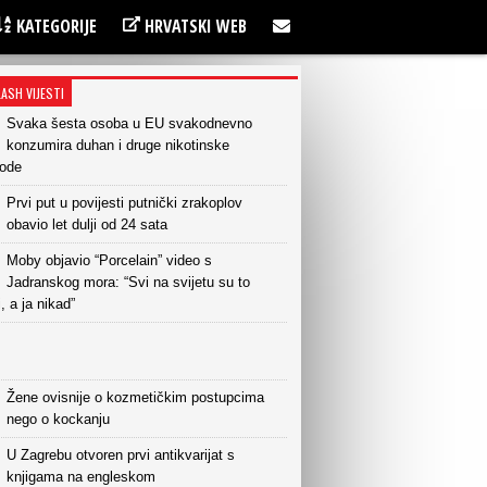
KATEGORIJE
HRVATSKI WEB
LASH VIJESTI
Svaka šesta osoba u EU svakodnevno
konzumira duhan i druge nikotinske
vode
Prvi put u povijesti putnički zrakoplov
obavio let dulji od 24 sata
Moby objavio “Porcelain” video s
Jadranskog mora: “Svi na svijetu su to
i, a ja nikad”
Žene ovisnije o kozmetičkim postupcima
nego o kockanju
U Zagrebu otvoren prvi antikvarijat s
knjigama na engleskom