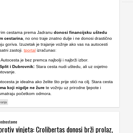
arim cestama prema Jadranu
donosi financijsku uštedu
m cestarina
, no ono traje znatno dulje i ne donosi drastično
u goriva. Izuzetak je trajanje vožnje ako vas na autocesti
atni zastoji.
tportal
izračunao:
Autocesta je bez premca najbolji i najbrži izbor.
Split i Dubrovnik:
Stara cesta nudi uštedu, ali uz osjetno
tovanje.
tocesta je idealna ako želite što prije stići na cilj. Stara cesta
ima koji nigdje ne žure
te vožnju uz prirodne ljepote i
 smatraju početkom odmora.
vanja
ejednostavne
rotiv vinjeta: Crolibertas donosi brži prolaz,