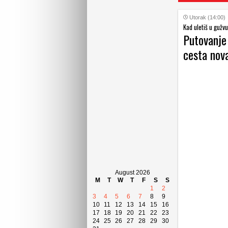
Utorak (14:00)
Kad uletiš u gužv
Putovanje 
cesta nova
August 2026
M
T
W
T
F
S
S
1
2
3
4
5
6
7
8
9
10
11
12
13
14
15
16
17
18
19
20
21
22
23
24
25
26
27
28
29
30