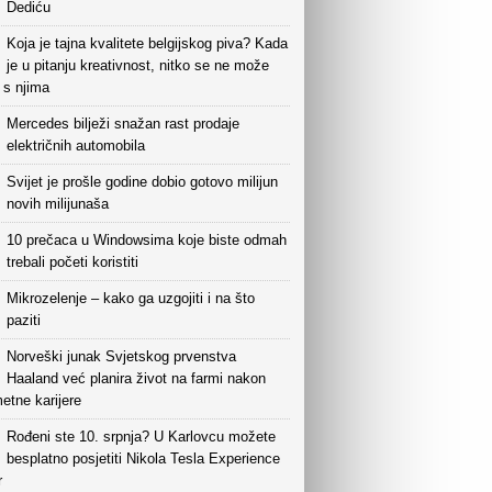
Dediću
Koja je tajna kvalitete belgijskog piva? Kada
je u pitanju kreativnost, nitko se ne može
i s njima
Mercedes bilježi snažan rast prodaje
električnih automobila
Svijet je prošle godine dobio gotovo milijun
novih milijunaša
10 prečaca u Windowsima koje biste odmah
trebali početi koristiti
Mikrozelenje – kako ga uzgojiti i na što
paziti
Norveški junak Svjetskog prvenstva
Haaland već planira život na farmi nakon
etne karijere
Rođeni ste 10. srpnja? U Karlovcu možete
besplatno posjetiti Nikola Tesla Experience
r