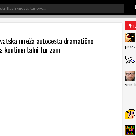
F
rvatska mreža autocesta dramatično
a kontinentalni turizam
proiz
snimil