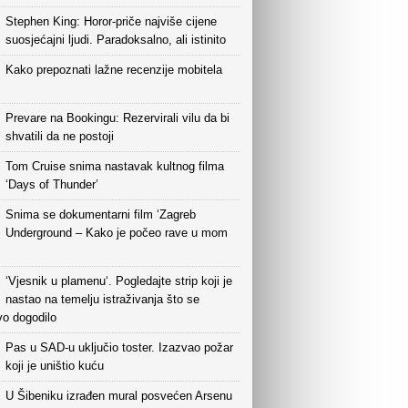
Stephen King: Horor-priče najviše cijene
suosjećajni ljudi. Paradoksalno, ali istinito
Kako prepoznati lažne recenzije mobitela
Prevare na Bookingu: Rezervirali vilu da bi
shvatili da ne postoji
Tom Cruise snima nastavak kultnog filma
‘Days of Thunder’
Snima se dokumentarni film ‘Zagreb
Underground – Kako je počeo rave u mom
‘Vjesnik u plamenu‘. Pogledajte strip koji je
nastao na temelju istraživanja što se
vo dogodilo
Pas u SAD-u uključio toster. Izazvao požar
koji je uništio kuću
U Šibeniku izrađen mural posvećen Arsenu