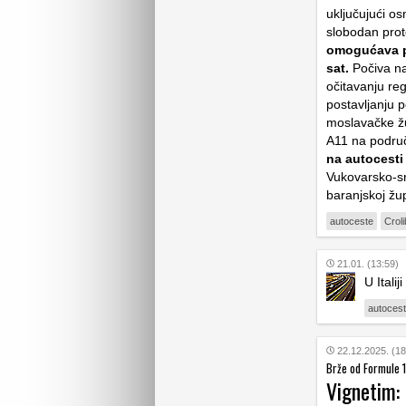
uključujući o
slobodan prot
omogućava pr
sat.
Počiva na
očitavanju re
postavljanju 
moslavačke žu
A11 na podru
na autocesti
Vukovarsko-sr
baranjskoj žup
autoceste
Crol
21.01. (13:59)
U Itali
autoces
22.12.2025. (18
Brže od Formule 1
Vignetim: 