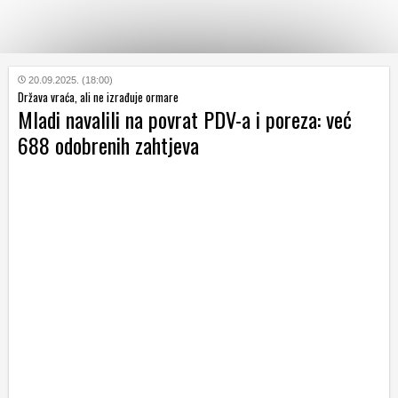
KATEGORIJE
20.09.2025. (18:00)
Država vraća, ali ne izrađuje ormare
Mladi navalili na povrat PDV-a i poreza: već
HRVATSKI
688 odobrenih zahtjeva
WEB