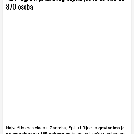
870 osoba
Najveći interes vlada u Zagrebu, Splitu i Rijeci, a
građanima je
na raspolaganju
385 nekretnina
(stanova i kuća) u privatnom