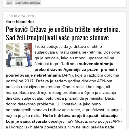
apn
stambena politika
19.10.2024. (12:00)
Klin se klinom izbija
Perković: Država je uništila tržište nekretnina.
Sad želi iznajmljivati vaše prazne stanove
Treba podsjetiti da je država direktno
sudjelovala u rastu cijena nekretnina. Doslovno
ga je poticala, iako su mnogi upozoravali na
štetnost toga. Radi se o
subvencioniranju
preko državne Agencije za pravni promet i
posredovanje nekretninama
(APN), koje u različitim oblicima
postoji od 2017. Država je sedam godina direktno APN-om
poticala rast cijena nekretnina. One bi rasle i bez toga, ali
manje. Sada uvodi mjere zbog problema u čijem je stvaranju
direktno sudjelovala. Ipak, treba priznati da je ministar Bačić
dobro detektirao probleme. U Hrvatskoj je jako puno
nenastanjenih stanova i njihov udio raste, a priuštivost i kupnje i
najma je jako niska.
Hoće li država uspjeti spasiti situaciju
koju je sama stvarala
desetljećima? Možda, iako povijest APN-
a i korupcijskih afera povezanih s njim ne nudi previše nade.