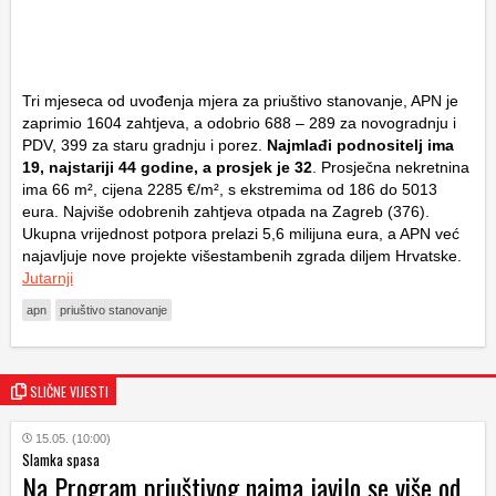
Tri mjeseca od uvođenja mjera za priuštivo stanovanje, APN je
zaprimio 1604 zahtjeva, a odobrio 688 – 289 za novogradnju i
PDV, 399 za staru gradnju i porez.
Najmlađi podnositelj ima
19, najstariji 44 godine, a prosjek je 32
. Prosječna nekretnina
ima 66 m², cijena 2285 €/m², s ekstremima od 186 do 5013
eura. Najviše odobrenih zahtjeva otpada na Zagreb (376).
Ukupna vrijednost potpora prelazi 5,6 milijuna eura, a APN već
najavljuje nove projekte višestambenih zgrada diljem Hrvatske.
Jutarnji
apn
priuštivo stanovanje
SLIČNE VIJESTI
15.05. (10:00)
Slamka spasa
Na Program priuštivog najma javilo se više od