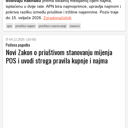
dobivaju naknadu
prema lokalnoj medijalnoj cijeni najma,
isplaćenu u dvije rate. APN bira najmoprimce, upravlja najmom i
pokriva razliku između priuštive i tržišne najamnine. Poziv traje
do 15. veljače 2026.
Zgradonačelnik
apn
priuštivi najam
priuštivo stanovanje
stanovi
04.12.2025. (20:00)
Poštena pogodba
Novi Zakon o priuštivom stanovanju mijenja
POS i uvodi stroga pravila kupnje i najma