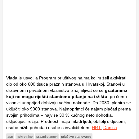
Vlada je usvojila Program priuštivog najma kojim želi aktivirati
dio od oko 600 tisuća praznih stanova u Hrvatskoj. Stanovi u
državnom i privatnom vlasništvu iznajmljivat će se
građanima
koji ne mogu riješiti stambeno pitanje na tržištu
, pri čemu
vlasnici unaprijed dobivaju većinu naknade. Do 2030. planira se
uključiti oko 9000 stanova. Najmoprimci će najam plaćati prema
svojim prihodima – najviše 30 % kućnog neto dohotka,
uključujući režije. Prednost imaju mlađi ljudi, obitelji s djecom,
osobe nižih prihoda i osobe s invaliditetom.
HRT
,
Danica
apn
nekretnine
prazni stanovi
priuštivo stanovanje