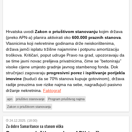
Hrvatska uvodi
Zakon o priuštivom stanovanju
kojim država
(preko APN-a) planira aktivirati oko
600.000 praznih stanova
.
Vlasnicima koji nekretnine godinama drže neiskorištenima,
država jamči isplatu tržišne najamnine i potpunu amortizaciju
troškova. Kritičari, poput udruge
Pravo na grad
, upozoravaju da
se time javni novac prelijeva privatnicima, čime se “betoniraju”
visoke cijene umjesto gradnje javnog stambenog fonda. Dok
stručnjaci zagovaraju
progresivni porez
i ispitivanje porijekla
imovine
(budući da se 70% stanova kupuje gotovinom), država
radije preuzima sve rizike najma na sebe, nagrađujući pasivno
držanje nekretnina.
Faktograf
apn
priuštivo stanovanje
Program priuštivog najma
Zakon o priuštivom stanovanju
24.12.2025. (18:00)
Za dobre Samaritance sa stanom viška