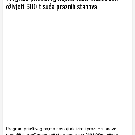
oživjeti 600 tisuća praznih stanova
Program priuštivog najma nastoji aktivirati prazne stanove i
ponuditi ih građanima koji si ne mogu priuštiti tržišne cijene.