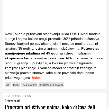
Novi Zakon o priuštivom stanovanju ukida POS i uvodi modele
kupnje i najma koji ne smiju premašiti 30% prihoda kućanstva.
Stanovi kupljeni po povlaštenoj cijeni neće se moći prodati ni
iznajmiti 35 godina, osim u iznimnim slučajevima.
Potpore su
namijenjene mlađima od 45 godina i drugim ciljanim
skupinama
bez adekvatne nekretnine. APN preuzima centralnu
ulogu u gradnji i upravljanju, a lokalne jedinice osiguravaju
zemljište i planiranje. Uvodi se model neprofitnih zadruga te
aktivacija praznih stanova kako bi se povećala dostupnost
priuštivog najma.
Index
apn
POS
POS stanovi
priuštivo stanovanje
21.11.2025. (14:00)
Država časti
Program priuštivog najma: kako država želi