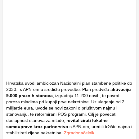
Hrvatska uvodi ambiciozan Nacionalni plan stambene politike do
2030., s APN-om u središtu provedbe. Plan predviđa a
ktivaciju
9.000 praznih stanova
, izgradnju 11.200 novih, te povrat
poreza mladima pri kupnji prve nekretnine. Uz ulaganje od 2
milijarde eura, uvode se novi zakoni o priuštivom najmu i
stanovanju, te reformirani POS programi. Cilj je povećati
dostupnost stanova za mlade,
revitalizirati lokalne
samouprave kroz partnerstvo
s APN-om, urediti tržište najma i
stabilizirati cijene nekretnina.
Zgradonačelnik