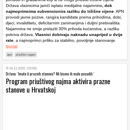
Država vlasnicima jamči isplatu medijalne najamnine
, dok
najmoprimcima subvencionira razliku do tržišne cijene
. APN
provodi javne pozive, rangira kandidate prema prihodima, dobi,
djeci, invaliditetu, deficitarnim zanimanjima i duljini prebivališta.
Najamnina ne smije prelaziti 30% prihoda kućanstva, a razliku
pokriva država.
Vlasnici dobivaju naknadu unaprijed u dvije
rate
, a najmoprimci priliku za stabilno, povoljnije stanovanje.
tportal
apn
priuštivi najam
16.11.2025. (23:00)
Država: ‘Imate li praznih stanova? Mi bismo ih malo posudili.’
Program priuštivog najma aktivira prazne
stanove u Hrvatskoj