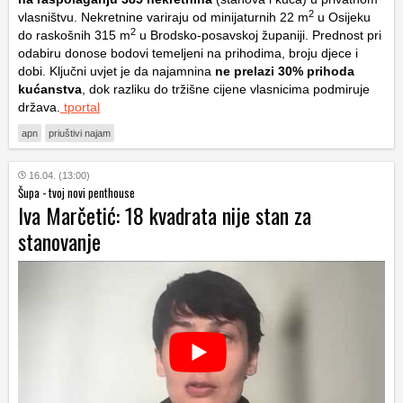
2
vlasništvu. Nekretnine variraju od minijaturnih 22
m
u Osijeku
2
do raskošnih 315
m
u Brodsko-posavskoj županiji. Prednost pri
odabiru donose bodovi temeljeni na prihodima, broju djece i
dobi. Ključni uvjet je da najamnina
ne prelazi 30% prihoda
kućanstva
, dok razliku do tržišne cijene vlasnicima podmiruje
država.
tportal
apn
priuštivi najam
16.04. (13:00)
Šupa - tvoj novi penthouse
Iva Marčetić: 18 kvadrata nije stan za
stanovanje