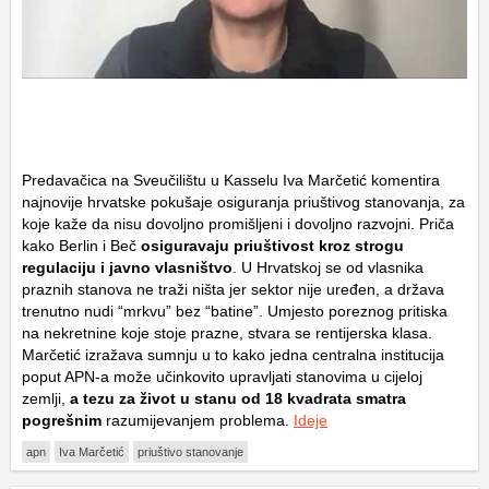
Predavačica na Sveučilištu u Kasselu Iva Marčetić komentira
najnovije hrvatske pokušaje osiguranja priuštivog stanovanja, za
koje kaže da nisu dovoljno promišljeni i dovoljno razvojni. Priča
kako Berlin i Beč
osiguravaju priuštivost kroz strogu
regulaciju i javno vlasništvo
. U Hrvatskoj se od vlasnika
praznih stanova ne traži ništa jer sektor nije uređen, a država
trenutno nudi “mrkvu” bez “batine”. Umjesto poreznog pritiska
na nekretnine koje stoje prazne, stvara se rentijerska klasa.
Marčetić izražava sumnju u to kako jedna centralna institucija
poput APN-a može učinkovito upravljati stanovima u cijeloj
zemlji,
a tezu za život u stanu od 18 kvadrata smatra
pogrešnim
razumijevanjem problema.
Ideje
apn
Iva Marčetić
priuštivo stanovanje