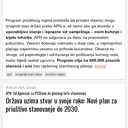
Program priuštivog najma predviđa da privatni vlasnici mogu
iznajmiti stan državi preko APN-a, ali samo ako ga dovedu u
uporabljivo stanje i isprazne od namještaja – osim kuhinje i
bijele tehnike
. APN ne odgovara za štetu na preostalom
pokućstvu. Vlasnici dobivaju naknadu u dvije rate, a najmoprimci
plaćaju najamninu vezanu uz prihode kućanstva. Obveze su
stroge: od papirologije i održavanja do poštivanja kućnog reda,
inače slijedi raskid ugovora.
Program cilja na 600.000 praznih
stanova i one
bez riješenog stambenog pitanja.
tportal
apn
iznajmljivanje stana
priuštivi najam
06.04.2025. (23:00)
APN: Od Agencije za POSlove do glavnog šefa stanovanja
Država uzima stvar u svoje ruke: Novi plan za
priuštivo stanovanje do 2030.