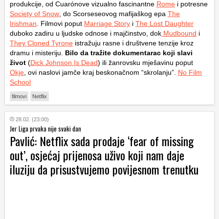
produkcije, od Cuarónove vizualno fascinantne
Rome
i potresne
Society of Snow
, do Scorseseovog mafijaškog epa
The
Irishman
. Filmovi poput
Marriage Story
i
The Lost Daughter
duboko zadiru u ljudske odnose i majčinstvo, dok
Mudbound
i
They Cloned Tyrone
istražuju rasne i društvene tenzije kroz
dramu i misteriju.
Bilo da tražite dokumentarac koji slavi
život
(
Dick Johnson Is Dead
) ili žanrovsku mješavinu poput
Okje
, ovi naslovi jamče kraj beskonačnom “skrolanju”.
No Film
School
filmovi
Netflix
28.02. (23:00)
Jer Liga prvaka nije svaki dan
Pavlić: Netflix sada prodaje ‘fear of missing
out’, osjećaj prijenosa uživo koji nam daje
iluziju da prisustvujemo povijesnom trenutku