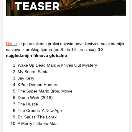
Netflix
je po ustaljenoj praksi objavio novu ljestvicu najgledanijih
naslova iz prošlog tjedna (od 8. do 14. prosinca).
10
najgledanijih filmova globalno
:
Wake Up Dead Man: A Knives Out Mystery
My Secret Santa
Jay Kelly
KPop Demon Hunters
The Super Mario Bros. Movie
Death Wish (2018)
The Hustle
The Croods: A New Age
Dr. Seuss’ The Lorax
A Merry Little Ex-Mas