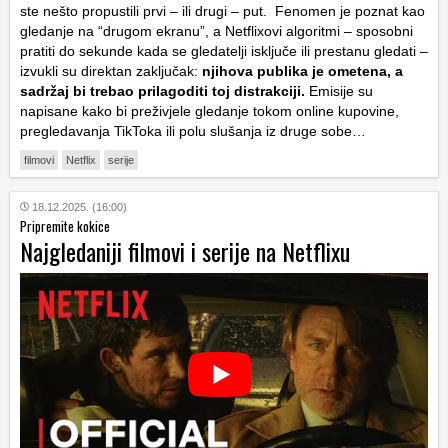
ste nešto propustili prvi – ili drugi – put. Fenomen je poznat kao
gledanje na “drugom ekranu”, a Netflixovi algoritmi – sposobni
pratiti do sekunde kada se gledatelji isključe ili prestanu gledati –
izvukli su direktan zaključak:
njihova publika je ometena, a
sadržaj bi trebao prilagoditi toj distrakciji.
Emisije su
napisane kako bi preživjele gledanje tokom online kupovine,
pregledavanja TikToka ili polu slušanja iz druge sobe…
filmovi
Netflix
serije
18.12.2025. (16:00)
Pripremite kokice
Najgledaniji filmovi i serije na Netflixu