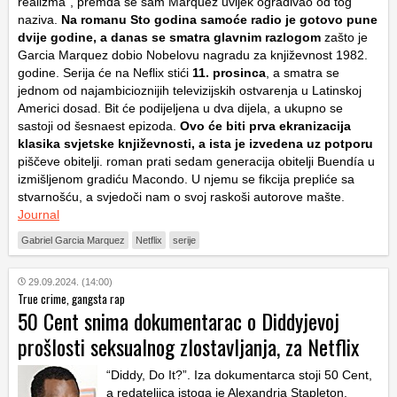
realizma”, premda se sam Márquez uvijek ograđivao od tog
naziva.
Na romanu Sto godina samoće radio je gotovo pune
dvije godine, a danas se smatra glavnim razlogom
zašto je
Garcia Marquez dobio Nobelovu nagradu za književnost 1982.
godine. Serija će na Neflix stići
11. prosinca
, a smatra se
jednom od najambicioznijih televizijskih ostvarenja u Latinskoj
Americi dosad. Bit će podijeljena u dva dijela, a ukupno se
sastoji od šesnaest epizoda.
Ovo će biti prva ekranizacija
klasika svjetske književnosti, a ista je izvedena uz potporu
piščeve obitelji. roman prati sedam generacija obitelji Buendía u
izmišljenom gradiću Macondo. U njemu se fikcija prepliće sa
stvarnošću, a svjedoči nam o svoj raskoši autorove mašte.
Journal
Gabriel Garcia Marquez
Netflix
serije
29.09.2024. (14:00)
True crime, gangsta rap
50 Cent snima dokumentarac o Diddyjevoj
prošlosti seksualnog zlostavljanja, za Netflix
“Diddy, Do It?”. Iza dokumentarca stoji 50 Cent,
a redateljica istoga je Alexandria Stapleton.