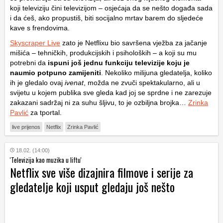
koji televiziju čini televizijom – osjećaja da se nešto događa sada
i da ćeš, ako propustiš, biti socijalno mrtav barem do sljedeće
kave s frendovima.
Skyscraper Live
zato je Netflixu bio savršena vježba za jačanje
mišića – tehničkih, produkcijskih i psiholoških – a koji su mu
potrebni da
ispuni još jednu funkciju televizije koju je
naumio potpuno zamijeniti
. Nekoliko milijuna gledatelja, koliko
ih je gledalo ovaj
ivenat
, možda ne zvuči spektakularno, ali u
svijetu u kojem publika sve gleda kad joj se sprdne i ne zarezuje
zakazani sadržaj ni za suhu šljivu, to je ozbiljna brojka…
Zrinka
Pavlić
za tportal.
live prijenos
Netflix
Zrinka Pavlić
18.02. (14:00)
'Televizija kao muzika u liftu'
Netflix sve više dizajnira filmove i serije za
gledatelje koji usput gledaju još nešto