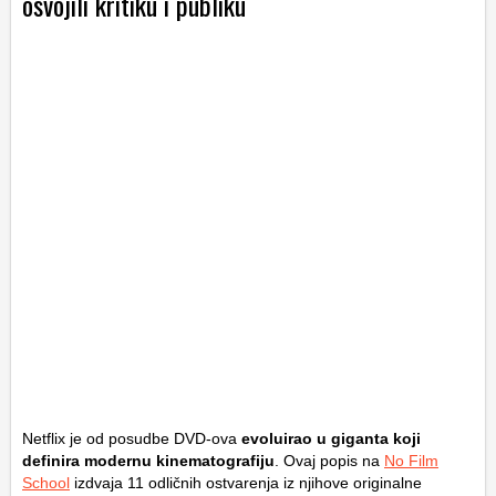
osvojili kritiku i publiku
Netflix je od posudbe DVD-ova
evoluirao u giganta koji
definira modernu kinematografiju
. Ovaj popis na
No Film
School
izdvaja 11 odličnih ostvarenja iz njihove originalne