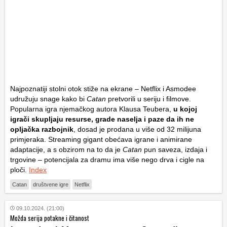
Najpoznatiji stolni otok stiže na ekrane – Netflix i Asmodee
udružuju snage kako bi
Catan
pretvorili u seriju i filmove.
Popularna igra njemačkog autora Klausa Teubera,
u kojoj
igrači skupljaju resurse, grade naselja i paze da ih ne
opljačka razbojnik
, dosad je prodana u više od 32 milijuna
primjeraka. Streaming gigant obećava igrane i animirane
adaptacije, a s obzirom na to da je
Catan
pun saveza, izdaja i
trgovine – potencijala za dramu ima više nego drva i cigle na
ploči.
Index
Catan
društvene igre
Netflix
09.10.2024. (21:00)
Možda serija potakne i čitanost