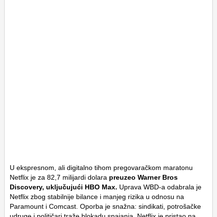
U ekspresnom, ali digitalno tihom pregovaračkom maratonu
Netflix je za 82,7 milijardi dolara
preuzeo Warner Bros
Discovery, uključujući HBO Max.
Uprava WBD-a odabrala je
Netflix zbog stabilnije bilance i manjeg rizika u odnosu na
Paramount i Comcast. Oporba je snažna: sindikati, potrošačke
udruge i političari traže blokadu spajanja. Netflix je pristao na