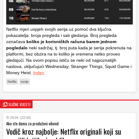
Netflix mjeri uspjeh svojih serija uz pomoć dva ključna
pokazatelja: broja pregleda i sati gledanja. Broj pregleda
označava
koliko je korisničkih računa barem jednom
pogledalo
neki sadržaj, tj. broj puta kada je serija pokrenuta na
platformi, bez obzira na to koliko je vremena netko proveo
gledajući. Na ovom popisu ističu se neki od najpoznatijih
naslova, uključujući Wednesday, Stranger Things, Squid Game i
Money Heist.
Index
Netflix
serije
SLIČNE VIJESTI
29.04. (22:00)
Ako ste doma za produženi vikend
Vodič kroz najbolje: Netflix originali koji su