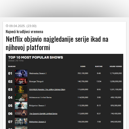
KATEGORIJE
09.04.2025. (23:00)
Najveći kradljivci vremena
Netflix objavio najgledanije serije ikad na
HRVATSKI
njihovoj platformi
WEB