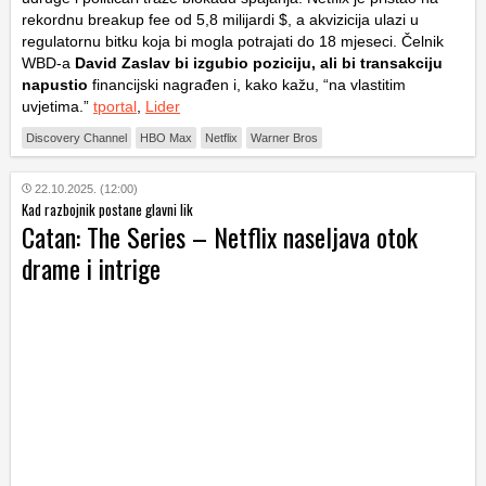
rekordnu breakup fee od 5,8 milijardi $, a akvizicija ulazi u
regulatornu bitku koja bi mogla potrajati do 18 mjeseci. Čelnik
WBD-a
David
Zaslav bi izgubio poziciju, ali bi transakciju
napustio
financijski nagrađen i, kako kažu, “na vlastitim
uvjetima.”
tportal
,
Lider
Discovery Channel
HBO Max
Netflix
Warner Bros
22.10.2025. (12:00)
Kad razbojnik postane glavni lik
Catan: The Series – Netflix naseljava otok
drame i intrige