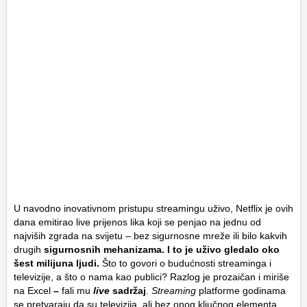
U navodno inovativnom pristupu streamingu uživo, Netflix je ovih
dana emitirao live prijenos lika koji se penjao na jednu od
najviših zgrada na svijetu – bez sigurnosne mreže ili bilo kakvih
drugih
sigurnosnih mehanizama. I to je uživo gledalo oko
šest milijuna ljudi.
Što to govori o budućnosti streaminga i
televizije, a što o nama kao publici? Razlog je prozaičan i miriše
na Excel
–
fali mu
live
sadržaj
.
Streaming
platforme godinama
se pretvaraju da su televizija, ali bez onog ključnog elementa