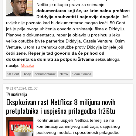
Netflix je otkupio prava za snimanje
dokumentarca koji će, uz kriminalnu prošlost
Diddyija obuhvatiti i najnovije događaje
. Još
uvijek nije poznato kad bi dokumentarac mogao izaći. 50 Cent
još je prije ovoga uhićenja govorio o snimanju filma o Diddyiju.
Planove o dokumentarcu, reper je objavio u prosincu u jeku
velike optužbe bivše parnerice Diddyija, Cassie Venture. Osim
Venture, u tom su trenutku optužbe protiv Diddyija iznijele još
četiri žene.
Reper je tad govorio da će prihod od
dokumentarca donirati za potporu žrtvama
seksualnoga
nasilja.
Muzika
50 Cent
Diddy
dokumentarac
Netflix
Sean Combs
21.07.2024. (21:00)
TV maširenija
Eksplozivan rast Netflixa: 8 milijuna novih
pretplatnika i uspješna prilagodba tržištu
Kontinuirani uspjeh Netflixa temelji se na
kombinaciji zanimljivog sadržaja, uspješnog
poslovnog modela i sposobnosti prilagodbe