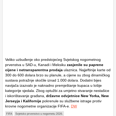
Veliko uzbuđenje oko predstojećeg Svjetskog nogometnog
prvenstva u SAD-u, Kanadi i Meksiku
zasjenile su paprene
cijene i netransparentna prodaja
ulaznica. Najjeftinije karte od
300 do 600 dolara brzo su planule, a cijene su zbog dinamičkog
sustava potražnje skočile iznad 1.000 dolara. Dodatni bijes
navijača izazvalo je naknadno premještanje kupaca u lošije
kategorije sjedala. Zbog optužbi za umjetno stvaranje nestašice
i iskorištavanje građana,
državne odvjetnice New Yorka, New
Jerseyja i Kalifornije
pokrenule su službene istrage protiv
krovne nogometne organizacije FIFA-e.
DW
FIFA
Svjetsko prvenstvo u nogometu 2026.