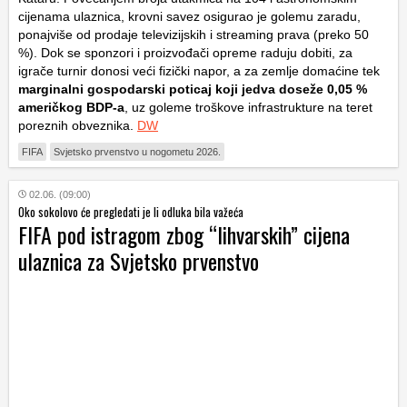
cijenama ulaznica, krovni savez osigurao je golemu zaradu,
ponajviše od prodaje televizijskih i streaming prava (preko 50
%). Dok se sponzori i proizvođači opreme raduju dobiti, za
igrače turnir donosi veći fizički napor, a za zemlje domaćine tek
marginalni gospodarski poticaj koji jedva doseže 0,05 %
američkog BDP-a
, uz goleme troškove infrastrukture na teret
poreznih obveznika.
DW
FIFA
Svjetsko prvenstvo u nogometu 2026.
02.06. (09:00)
Oko sokolovo će pregledati je li odluka bila važeća
FIFA pod istragom zbog “lihvarskih” cijena
ulaznica za Svjetsko prvenstvo