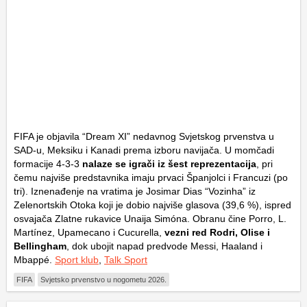
FIFA je objavila “Dream XI” nedavnog Svjetskog prvenstva u
SAD-u, Meksiku i Kanadi prema izboru navijača. U momčadi
formacije 4-3-3
nalaze se igrači iz šest reprezentacija
, pri
čemu najviše predstavnika imaju prvaci Španjolci i Francuzi (po
tri). Iznenađenje na vratima je Josimar Dias “Vozinha” iz
Zelenortskih Otoka koji je dobio najviše glasova (39,6 %), ispred
osvajača Zlatne rukavice Unaija Simóna. Obranu čine Porro, L.
Martínez, Upamecano i Cucurella,
vezni red Rodri, Olise i
Bellingham
, dok ubojit napad predvode Messi, Haaland i
Mbappé.
Sport klub
,
Talk Sport
FIFA
Svjetsko prvenstvo u nogometu 2026.