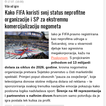
17.07. (16:00)
Više od igre
Kako FIFA koristi svoj status neprofitne
organizacije i SP za ekstremnu
komercijalizaciju nogometa
Iako je FIFA pravno registrirana
kao neprofitna udruga u
Švicarskoj, ona u stvarnosti
djeluje kao agresivna
megakorporacija, kažu na
Poslovnom
. S projiciranim
prihodom od 13 milijardi
dolara za ciklus do 2026. godine
, krovna nogometna
organizacija pretvara Svjetsko prvenstvo u čisti marketinški
spektakl. Primjeri poput obveznih “pauza za osvježenje”, koje
televizijama donose stotine milijuna dolara od reklama – te
sponzoriranja svakog trenutka navijačke emocije pokazuju kako
poslovna logika nadvladava sport.
Širenje na 48 reprezentacija
i partnerstvo s naftnim divom
Aramcom samo potvrđuju da je
igra postala tek kulisa za profit.