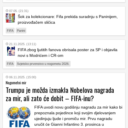
07.05. (21:31)
Šok za kolekcionare: Fifa prekida suradnju s Paninijem,
proizvođačem sličica
FIFA
Panini
21.11.2025. (13:11)
FIFA zbog ljutitih fanova obrisala poster za SP i objavila
novi s Modrićem i CR-om
FIFA
Svjetsko prvenstvo u nogometu 2026.
06.11.2025. (15:00)
Nogometni mir
Trumpu je možda izmakla Nobelova nagrada
za mir, ali zato će dobit – FIFA-inu?
FIFA uvodi novu godišnju nagradu za mir kako bi
prepoznala pojedince koji svojim djelovanjem
ujedinjuju ljude i promiču mir. Prvu nagradu
uručit će Gianni Infantino 3. prosinca u