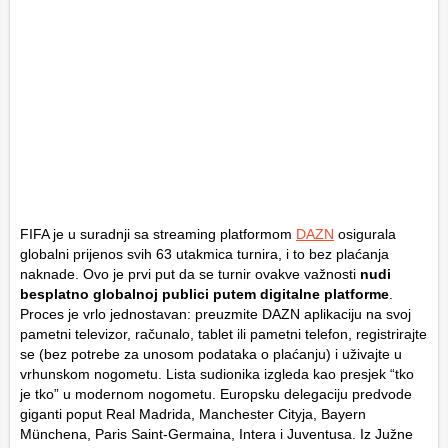
FIFA je u suradnji sa streaming platformom
DAZN
osigurala
globalni prijenos svih 63 utakmica turnira, i to bez plaćanja
naknade. Ovo je prvi put da se turnir ovakve važnosti
nudi
besplatno globalnoj publici putem digitalne platforme
.
Proces je vrlo jednostavan: preuzmite DAZN aplikaciju na svoj
pametni televizor, računalo, tablet ili pametni telefon, registrirajte
se (bez potrebe za unosom podataka o plaćanju) i uživajte u
vrhunskom nogometu. Lista sudionika izgleda kao presjek “tko
je tko” u modernom nogometu. Europsku delegaciju predvode
giganti poput Real Madrida, Manchester Cityja, Bayern
Münchena, Paris Saint-Germaina, Intera i Juventusa. Iz Južne