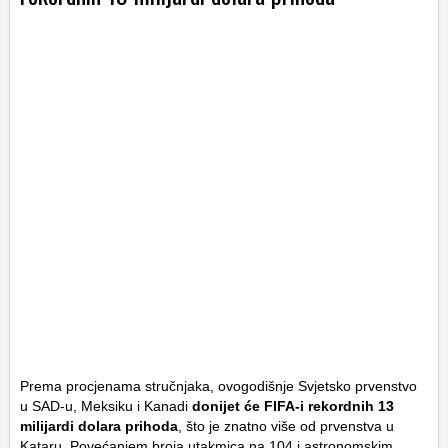
Prema procjenama stručnjaka, ovogodišnje Svjetsko prvenstvo
u SAD-u, Meksiku i Kanadi
donijet će FIFA-i rekordnih 13
milijardi dolara prihoda
, što je znatno više od prvenstva u
Kataru. Povećanjem broja utakmica na 104 i astronomskim