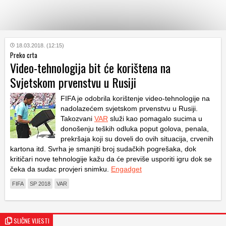
KATEGORIJE
18.03.2018. (12:15)
Preko crta
Video-tehnologija bit će korištena na
HRVATSKI
Svjetskom prvenstvu u Rusiji
WEB
FIFA je odobrila korištenje video-tehnologije na
nadolazećem svjetskom prvenstvu u Rusiji.
Takozvani
VAR
služi kao pomagalo sucima u
donošenju teških odluka poput golova, penala,
prekršaja koji su doveli do ovih situacija, crvenih
kartona itd. Svrha je smanjiti broj sudačkih pogrešaka, dok
kritičari nove tehnologije kažu da će previše usporiti igru dok se
čeka da sudac provjeri snimku.
Engadget
FIFA
SP 2018
VAR
SLIČNE VIJESTI