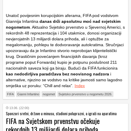
Unatoč povijesnim korupcijskim aferama, FIFA pod vodstvom
Giannija Infantina
danas drži apsolutnu moć nad svjetskim
nogometom
. Aktualno Svjetsko prvenstvo u Sjevernoj Americi, s
rekordnih 48 reprezentacija i 104 utakmice, donosi organizaciji
nevjerojatnih 13 milijardi dolara prihoda, ali i optužbe za
megalomaniju, pohlepu te dodvoravanje autokratima. Stručnjaci
upozoravaju da je Infantino stvorio neprobojan klijentelistički
krug. Drastičnim povećanjem financijskih davanja (kroz
programe poput Forwarda) kupio je potpunu poslušnost 211
nacionalnih saveza koji ga biraju. Budući da FIFA funkcionira
kao nedodirljiva paradržava bez neovisnog nadzora
i
alternative, njezino se vodstvo na kritike javnosti samo lagodno
smješka uz poruku:
“Chill and relax”
.
Index
FIFA
Gianni Infantino
nogomet
Svjetsko prvenstvo u nogometu 2026.
13.06. (22:00)
Sponzori sretni, države u minusu, stadioni poluprazni, a igrači na aparatima
FIFA na Svjetskom prvenstvu očekuje
rekordnih 13 milijardi dolara prihoda