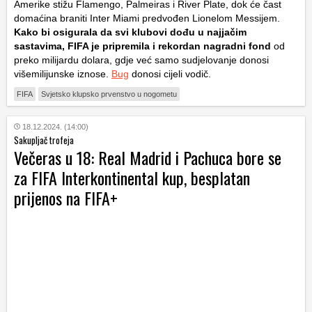
Amerike stižu Flamengo, Palmeiras i River Plate, dok će čast
domaćina braniti Inter Miami predvođen Lionelom Messijem.
Kako bi osigurala da svi klubovi dođu u najjačim
sastavima, FIFA je pripremila i rekordan nagradni fond
od
preko milijardu dolara, gdje već samo sudjelovanje donosi
višemilijunske iznose.
Bug
donosi cijeli vodič.
FIFA
Svjetsko klupsko prvenstvo u nogometu
18.12.2024. (14:00)
Sakupljač trofeja
Večeras u 18: Real Madrid i Pachuca bore se
za FIFA Interkontinental kup, besplatan
prijenos na FIFA+