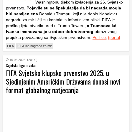
Washingtonu tijekom izvlačenja za 26. Svjetsko
prvenstvo.
Pojavile su se špekulacije da bi nagrada mogla
biti namijenjena
Donaldu Trumpu, koji nije dobio Nobelovu
nagradu za mir i čiji su kontakti s Infantinijem bliski. FIFA je
prošlog ljeta otvorila ured u Trump Toweru,
a Trumpova kći
Ivanka imenovana je u odbor dobrotvornog
obrazovnog
projekta povezanog sa Svjetskim prvenstvom.
Politico
,
tportal
FIFA
FIFA-ina nagrada za mir
15.06.2025. (20:00)
Svjetska liga prvaka
FIFA Svjetsko klupsko prvenstvo 2025. u
Sjedinjenim Američkim Državama donosi novi
format globalnog natjecanja