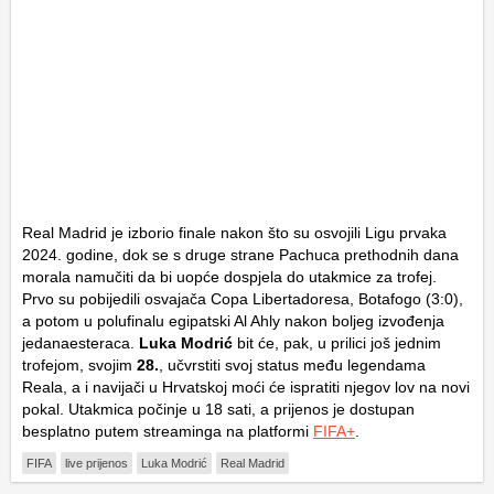
Real Madrid je izborio finale nakon što su osvojili Ligu prvaka
2024. godine, dok se s druge strane Pachuca prethodnih dana
morala namučiti da bi uopće dospjela do utakmice za trofej.
Prvo su pobijedili osvajača Copa Libertadoresa, Botafogo (3:0),
a potom u polufinalu egipatski Al Ahly nakon boljeg izvođenja
jedanaesteraca.
Luka Modrić
bit će, pak, u prilici još jednim
trofejom, svojim
28.
, učvrstiti svoj status među legendama
Reala, a i navijači u Hrvatskoj moći će ispratiti njegov lov na novi
pokal. Utakmica počinje u 18 sati, a prijenos je dostupan
besplatno putem streaminga na platformi
FIFA+
.
FIFA
live prijenos
Luka Modrić
Real Madrid