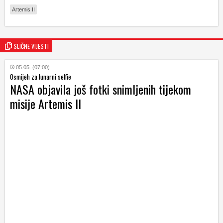
Artemis II
SLIČNE VIJESTI
05.05. (07:00)
Osmijeh za lunarni selfie
NASA objavila još fotki snimljenih tijekom
misije Artemis II