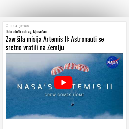
KATEGORIJE
11.04. (08:00)
Dobrodošli natrag, Mjesečari
Završila misija Artemis II: Astronauti se
HRVATSKI
sretno vratili na Zemlju
WEB