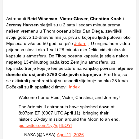
Astronauti
Reid Wiseman
,
Victor Glover
,
Christina Koch
i
Jeremy Hansen
sletjeli su u 2 sata i sedam minuta prema
našem vremenu u Tihom oceanu blizu San Diega, završivši
svoju gotovo 10-dnevnu misiju, prvu u kojoj su ljudi putovali oko
Mjeseca u više od 50 godina, piše
Jutarnji
. U originalnom videu
prijenosa staviti oko 1 sat i 28 minuta ako želite vidjeti ulazak
kapsule u atmosferu. Do Tihog oceana kapsula je stigla nakon
napetog 13-minutnog pada kroz Zemljinu atmosferu, uz
toplinsko trenje koje je temperaturu na vanjskoj površini
letjelice
dovelo do usijanih 2760 Celzijevih stupnjeva
. Pred kraj su
se aktivirali padobrani koji su usporili slijetanje na oko 25 km/h.
Dočekali su ih spasilački timovi.
Index
Welcome home Reid, Victor, Christina, and Jeremy!
The Artemis II astronauts have splashed down at
8:07pm ET (0007 UTC April 11), bringing their
historic 10-day mission around the Moon to an end.
pic.twitter.com/1yjAgHEOYl
— NASA (@NASA)
April 11, 2026