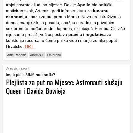
trajni povratak ljudi na Mjesec. Dok je
Apollo
bio politički
motiviran skok, Artemis gradi infrastrukturu za
lunarnu
ekonomiju
i bazu za put prema Marsu. Nova era istraživanja
donosi manji rizik za posadu, snažnu suradnju s privatnim
sektorom te međunarodni doprinos, uključujući Europu. Cilj više
nije samo prestiž, već uspostava
pravila i regulativa
za
korištenje resursa, u čemu priliku vide i manje zemlje poput
Hrvatske.
HRT
Ante Radonić
Artemis II
Otvoreno
10.04. (13:00)
Jesu li platili ZAMP, zna li se što?
Plejlista za put na Mjesec: Astronauti slušaju
Queen i Davida Bowieja