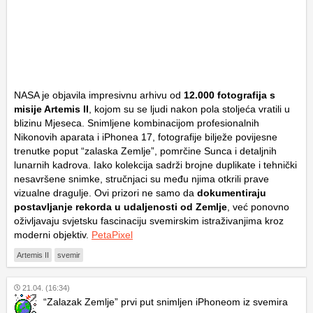
NASA je objavila impresivnu arhivu od
12.000 fotografija
s
misije
Artemis II
, kojom su se ljudi nakon pola stoljeća vratili u
blizinu Mjeseca. Snimljene kombinacijom profesionalnih
Nikonovih aparata i iPhonea 17, fotografije bilježe povijesne
trenutke poput “zalaska Zemlje”, pomrčine Sunca i detaljnih
lunarnih kadrova. Iako kolekcija sadrži brojne duplikate i tehnički
nesavršene snimke, stručnjaci su među njima otkrili prave
vizualne dragulje. Ovi prizori ne samo da
dokumentiraju
postavljanje rekorda u udaljenosti od Zemlje
, već ponovno
oživljavaju svjetsku fascinaciju svemirskim istraživanjima kroz
moderni objektiv.
PetaPixel
Artemis II
svemir
21.04. (16:34)
“Zalazak Zemlje” prvi put snimljen iPhoneom iz svemira