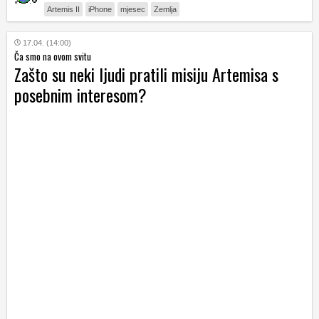
Artemis II
iPhone
mjesec
Zemlja
17.04. (14:00)
Ča smo na ovom svitu
Zašto su neki ljudi pratili misiju Artemisa s
posebnim interesom?