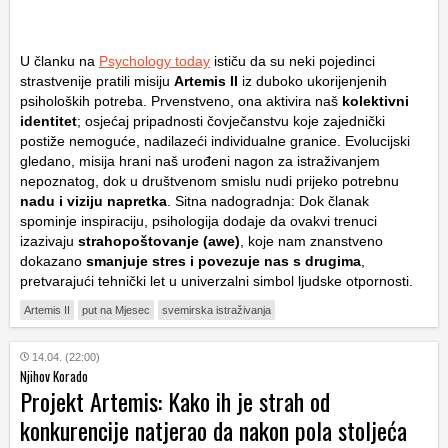
U članku na
Psychology today
ističu da su neki pojedinci
strastvenije pratili misiju
Artemis II
iz duboko ukorijenjenih
psiholoških potreba. Prvenstveno, ona aktivira naš
kolektivni
identitet
; osjećaj pripadnosti čovječanstvu koje zajednički
postiže nemoguće, nadilazeći individualne granice. Evolucijski
gledano, misija hrani naš urođeni nagon za istraživanjem
nepoznatog, dok u društvenom smislu nudi prijeko potrebnu
nadu i viziju napretka
. Sitna nadogradnja: Dok članak
spominje inspiraciju, psihologija dodaje da ovakvi trenuci
izazivaju
strahopoštovanje (awe)
, koje nam znanstveno
dokazano
smanjuje stres i povezuje nas s drugima
,
pretvarajući tehnički let u univerzalni simbol ljudske otpornosti.
Artemis II
put na Mjesec
svemirska istraživanja
14.04. (22:00)
Njihov Korado
Projekt Artemis: Kako ih je strah od
konkurencije natjerao da nakon pola stoljeća