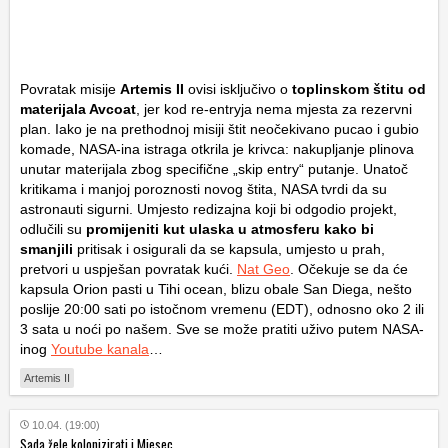
Povratak misije
Artemis II
ovisi isključivo o
toplinskom štitu
od
materijala
Avcoat
, jer kod re-entryja nema mjesta za rezervni
plan. Iako je na prethodnoj misiji štit neočekivano pucao i gubio
komade, NASA-ina istraga otkrila je krivca: nakupljanje plinova
unutar materijala zbog specifične „skip entry“ putanje. Unatoč
kritikama i manjoj poroznosti novog štita, NASA tvrdi da su
astronauti sigurni. Umjesto redizajna koji bi odgodio projekt,
odlučili su
promijeniti kut ulaska
u atmosferu kako bi
smanjili
pritisak i osigurali da se kapsula, umjesto u prah,
pretvori u uspješan povratak kući.
Nat Geo
.
Očekuje se da će
kapsula Orion pasti u Tihi ocean, blizu obale San Diega, nešto
poslije 20:00 sati po istočnom vremenu (EDT), odnosno oko 2 ili
3 sata u noći po našem. Sve se može pratiti uživo putem NASA-
inog
Youtube kanala
…
Artemis II
10.04. (19:00)
Sada žele kolonizirati i Mjesec