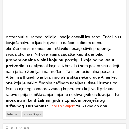
Astronauti su ratove, religije i nacije ostavili iza sebe. Pričali su u
čovječanstvu, o ljudskoj vrsti, o našem jedinom domu
okruženom smrtonosnom ništavilu nesagledivih proporcija
svuda oko nas. Njihova visina zadatka
kao da je bila
proporcionalna visini koju su postigli i koja se na kraju
pretvorila
u udaljenost koja je izbrisala i sam pojam visine koji
nam je kao Zemljanima urođen. Ta internacionalna posada
Artemisa II ujedno je bila i moralna slika neke druge Amerike,
one koja je nekim čudnim načinom udaljena, time i izuzeta od
fokusa njenog samoprozvanog imperatora koji vodi privatne
ratove i prijeti uništavanjem njemu neshvatljivih civilizacija.
I tu
moralnu sliku držali su ljudi s „plaćom prosječnog
državnog službenika“
.
Zoran Stajčić
za Ravno do dna
Artemis II
Zoran Stajčić
10.04. (22:00)