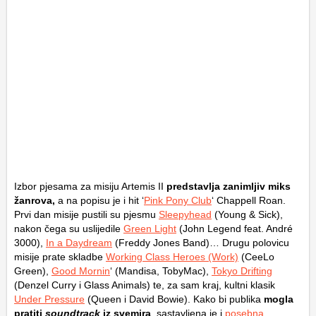
Izbor pjesama za misiju Artemis II
predstavlja zanimljiv miks
žanrova,
a na popisu je i hit ‘
Pink Pony Club
‘ Chappell Roan.
Prvi dan misije pustili su pjesmu
Sleepyhead
(Young & Sick),
nakon čega su uslijedile
Green Light
(John Legend feat. André
3000),
In a Daydream
(Freddy Jones Band)… Drugu polovicu
misije prate skladbe
Working Class Heroes (Work)
(CeeLo
Green),
Good Mornin
‘ (Mandisa, TobyMac),
Tokyo Drifting
(Denzel Curry i Glass Animals) te, za sam kraj, kultni klasik
Under Pressure
(Queen i David Bowie). Kako bi publika
mogla
pratiti
soundtrack
iz svemira
, sastavljena je i
posebna