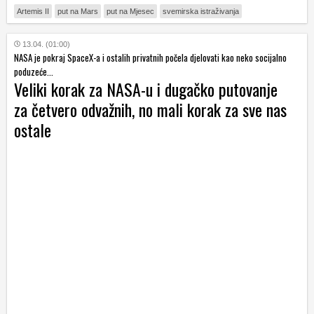
Artemis II
put na Mars
put na Mjesec
svemirska istraživanja
13.04. (01:00)
NASA je pokraj SpaceX-a i ostalih privatnih počela djelovati kao neko socijalno
poduzeće...
Veliki korak za NASA-u i dugačko putovanje
za četvero odvažnih, no mali korak za sve nas
ostale