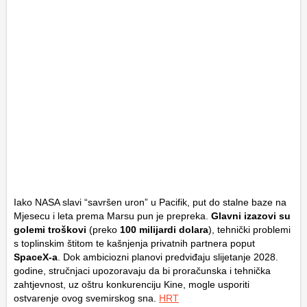
Iako NASA slavi “savršen uron” u Pacifik, put do stalne baze na
Mjesecu i leta prema Marsu pun je prepreka.
Glavni izazovi su
golemi troškovi
(preko
100 milijardi dolara
), tehnički problemi
s toplinskim štitom te kašnjenja privatnih partnera poput
SpaceX-a
. Dok ambiciozni planovi predviđaju slijetanje 2028.
godine, stručnjaci upozoravaju da bi proračunska i tehnička
zahtjevnost, uz oštru konkurenciju Kine, mogle usporiti
ostvarenje ovog svemirskog sna.
HRT