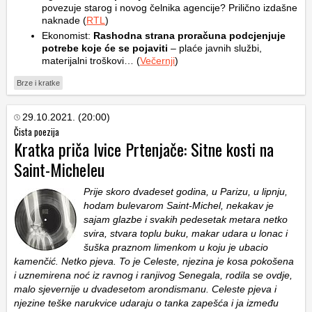
povezuje starog i novog čelnika agencije? Prilično izdašne
naknade (
RTL
)
Ekonomist:
Rashodna strana proračuna podcjenjuje
potrebe koje će se pojaviti
– plaće javnih službi,
materijalni troškovi… (
Večernji
)
Brze i kratke
29.10.2021. (20:00)
Čista poezija
Kratka priča Ivice Prtenjače: Sitne kosti na
Saint-Micheleu
Prije skoro dvadeset godina, u Parizu, u lipnju,
hodam bulevarom Saint-Michel, nekakav je
sajam glazbe i svakih pedesetak metara netko
svira, stvara toplu buku, makar udara u lonac i
šuška praznom limenkom u koju je ubacio
kamenčić. Netko pjeva. To je Celeste, njezina je kosa pokošena
i uznemirena noć iz ravnog i ranjivog Senegala, rodila se ovdje,
malo sjevernije u dvadesetom arondismanu. Celeste pjeva i
njezine teške narukvice udaraju o tanka zapešća i ja između