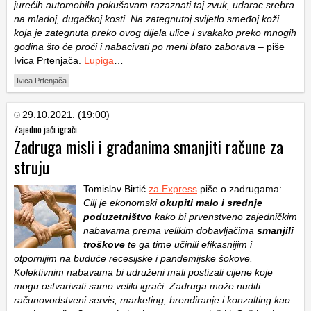
jurećih automobila pokušavam razaznati taj zvuk, udarac srebra
na mladoj, dugačkoj kosti. Na zategnutoj svijetlo smeđoj koži
koja je zategnuta preko ovog dijela ulice i svakako preko mnogih
godina što će proći i nabacivati po meni blato zaborava
– piše
Ivica Prtenjača.
Lupiga
…
Ivica Prtenjača
29.10.2021. (19:00)
Zajedno jači igrači
Zadruga misli i građanima smanjiti račune za
struju
Tomislav Birtić
za Express
piše o zadrugama:
Cilj je ekonomski
okupiti malo i srednje
poduzetništvo
kako bi prvenstveno zajedničkim
nabavama prema velikim dobavljačima
smanjili
troškove
te ga time učinili efikasnijim i
otpornijim na buduće recesijske i pandemijske šokove.
Kolektivnim nabavama bi udruženi mali postizali cijene koje
mogu ostvarivati samo veliki igrači. Zadruga može nuditi
računovodstveni servis, marketing, brendiranje i konzalting kao