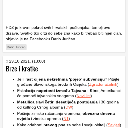
HDZ je krovni pokret svih hrvatskih poštenjaka, temelj ove
države. Svatko tko drži do sebe zna kako bi trebao biti njen član,
objavio je na Facebooku Dario Juričan.
Dario Juričan
29.10.2021. (13:00)
Brze i kratke
Je li
rast cijena nekretnina ‘pojeo’ subvenciju
? Pitajte
građane Slavonskoga broda ili Osijeka (
Zgradonačelnik
)
Eskalacija
napetosti između Tajvana i Kine
, Amerikanci
će pomoći tajvanskim snagama (
Novi list
)
Metallica
slavi
četiri desetljeća postojanja
i 30 godina
od kultnog Crnog albuma (
DW
)
Počinje zimsko računanje vremena,
obvezna dnevna
svjetla
i zimska oprema (
N1
)
Kako odabrati
pravog psa
za sebe i svoju obitelj (
Savjeti
)