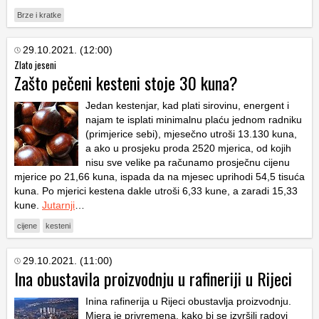
Brze i kratke
29.10.2021. (12:00)
Zlato jeseni
Zašto pečeni kesteni stoje 30 kuna?
Jedan kestenjar, kad plati sirovinu, energent i
najam te isplati minimalnu plaću jednom radniku
(primjerice sebi), mjesečno utroši 13.130 kuna,
a ako u prosjeku proda 2520 mjerica, od kojih
nisu sve velike pa računamo prosječnu cijenu
mjerice po 21,66 kuna, ispada da na mjesec uprihodi 54,5 tisuća
kuna. Po mjerici kestena dakle utroši 6,33 kune, a zaradi 15,33
kune.
Jutarnji
…
cijene
kesteni
29.10.2021. (11:00)
Ina obustavila proizvodnju u rafineriji u Rijeci
Inina rafinerija u Rijeci obustavlja proizvodnju.
Mjera je privremena, kako bi se izvršili radovi