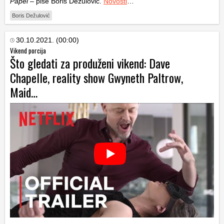
Papel
– piše Boris Dežulović.
Novosti
…
Boris Dežulović
30.10.2021. (00:00)
Vikend porcija
Što gledati za produženi vikend: Dave
Chapelle, reality show Gwyneth Paltrow,
Maid…