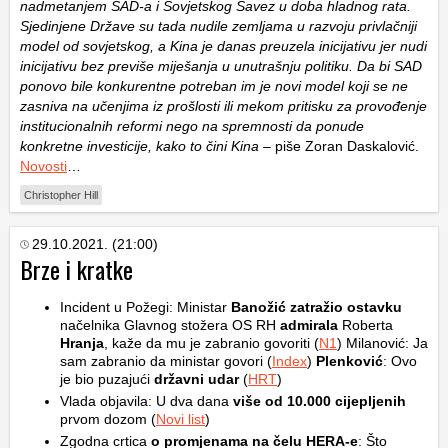
nadmetanjem SAD-a i Sovjetskog Savez u doba hladnog rata.
Sjedinjene Države su tada nudile zemljama u razvoju privlačniji
model od sovjetskog, a Kina je danas preuzela inicijativu jer nudi
inicijativu bez previše miješanja u unutrašnju politiku. Da bi SAD
ponovo bile konkurentne potreban im je novi model koji se ne
zasniva na učenjima iz prošlosti ili mekom pritisku za provođenje
institucionalnih reformi nego na spremnosti da ponude
konkretne investicije, kako to čini Kina
– piše Zoran Daskalović.
Novosti
…
Christopher Hill
29.10.2021. (21:00)
Brze i kratke
Incident u Požegi: Ministar
Banožić zatražio ostavku
načelnika Glavnog stožera OS RH
admirala
Roberta
Hranja
, kaže da mu je zabranio govoriti (
N1
) Milanović: Ja
sam zabranio da ministar govori (
Index
)
Plenković
: Ovo
je bio puzajući
državni udar
(
HRT
)
Vlada objavila: U dva dana
više od 10.000 cijepljenih
prvom dozom (
Novi list
)
Zgodna crtica
o promjenama na čelu HERA-e
: Što