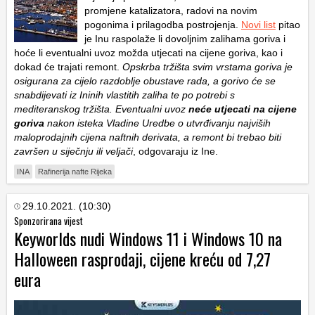
promjene katalizatora, radovi na novim
pogonima i prilagodba postrojenja.
Novi list
pitao
je Inu raspolaže li dovoljnim zalihama goriva i
hoće li eventualni uvoz možda utjecati na cijene goriva, kao i
dokad će trajati remont.
Opskrba tržišta svim vrstama goriva je
osigurana za cijelo razdoblje obustave rada, a gorivo će se
snabdijevati iz Ininih vlastitih zaliha te po potrebi s
mediteranskog tržišta. Eventualni uvoz
neće utjecati na cijene
goriva
nakon isteka Vladine Uredbe o utvrđivanju najviših
maloprodajnih cijena naftnih derivata, a remont bi trebao biti
završen u siječnju ili veljači
, odgovaraju iz Ine.
INA
Rafinerija nafte Rijeka
29.10.2021. (10:30)
Sponzorirana vijest
Keyworlds nudi Windows 11 i Windows 10 na
Halloween rasprodaji, cijene kreću od 7,27
eura