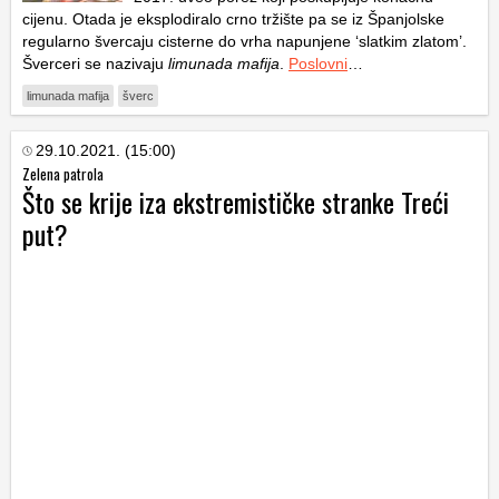
cijenu. Otada je eksplodiralo crno tržište pa se iz Španjolske
regularno švercaju cisterne do vrha napunjene ‘slatkim zlatom’.
Šverceri se nazivaju
limunada mafija
.
Poslovni
…
limunada mafija
šverc
29.10.2021. (15:00)
Zelena patrola
Što se krije iza ekstremističke stranke Treći
put?