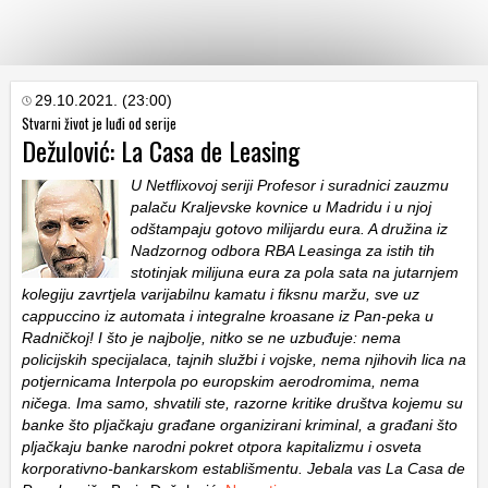
KATEGORIJE
29.10.2021. (23:00)
Stvarni život je luđi od serije
Dežulović: La Casa de Leasing
HRVATSKI
WEB
U Netflixovoj seriji Profesor i suradnici zauzmu
palaču Kraljevske kovnice u Madridu i u njoj
odštampaju gotovo milijardu eura. A družina iz
Nadzornog odbora RBA Leasinga za istih tih
stotinjak milijuna eura za pola sata na jutarnjem
kolegiju zavrtjela varijabilnu kamatu i fiksnu maržu, sve uz
cappuccino iz automata i integralne kroasane iz Pan-peka u
Radničkoj! I što je najbolje, nitko se ne uzbuđuje: nema
policijskih specijalaca, tajnih službi i vojske, nema njihovih lica na
potjernicama Interpola po europskim aerodromima, nema
ničega. Ima samo, shvatili ste, razorne kritike društva kojemu su
banke što pljačkaju građane organizirani kriminal, a građani što
pljačkaju banke narodni pokret otpora kapitalizmu i osveta
korporativno-bankarskom establišmentu. Jebala vas La Casa de