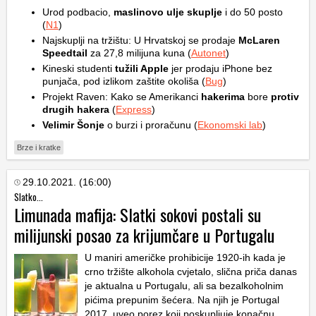
Urod podbacio,
maslinovo ulje skuplje
i do 50 posto
(
N1
)
Najskuplji na tržištu: U Hrvatskoj se prodaje
McLaren
Speedtail
za 27,8 milijuna kuna (
Autonet
)
Kineski studenti
tužili Apple
jer prodaju iPhone bez
punjača, pod izlikom zaštite okoliša (
Bug
)
Projekt Raven: Kako se Amerikanci
hakerima
bore
protiv
drugih hakera
(
Express
)
Velimir Šonje
o burzi i proračunu (
Ekonomski lab
)
Brze i kratke
29.10.2021. (16:00)
Slatko...
Limunada mafija: Slatki sokovi postali su
milijunski posao za krijumčare u Portugalu
U maniri američke prohibicije 1920-ih kada je
crno tržište alkohola cvjetalo, slična priča danas
je aktualna u Portugalu, ali sa bezalkoholnim
pićima prepunim šećera. Na njih je Portugal
2017. uveo porez koji poskupljuje konačnu