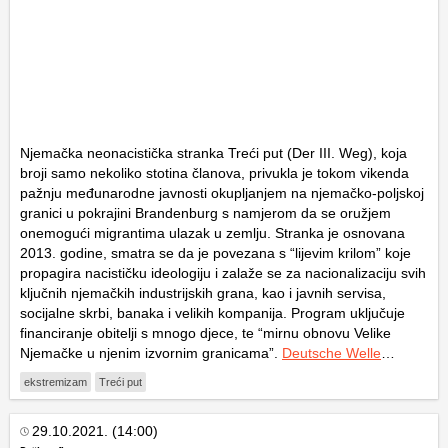
Njemačka neonacistička stranka Treći put (Der III. Weg), koja
broji samo nekoliko stotina članova, privukla je tokom vikenda
pažnju međunarodne javnosti okupljanjem na njemačko-poljskoj
granici u pokrajini Brandenburg s namjerom da se oružjem
onemogući migrantima ulazak u zemlju. Stranka je osnovana
2013. godine, smatra se da je povezana s “lijevim krilom” koje
propagira nacističku ideologiju i zalaže se za nacionalizaciju svih
ključnih njemačkih industrijskih grana, kao i javnih servisa,
socijalne skrbi, banaka i velikih kompanija. Program uključuje
financiranje obitelji s mnogo djece, te “mirnu obnovu Velike
Njemačke u njenim izvornim granicama”.
Deutsche Welle
…
ekstremizam
Treći put
29.10.2021. (14:00)