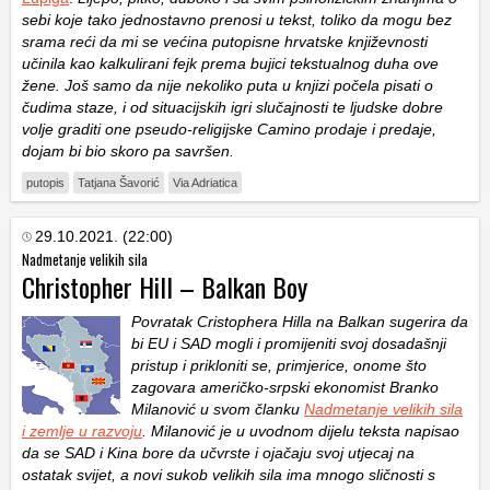
sebi koje tako jednostavno prenosi u tekst, toliko da mogu bez
srama reći da mi se većina putopisne hrvatske književnosti
učinila kao kalkulirani fejk prema bujici tekstualnog duha ove
žene. Još samo da nije nekoliko puta u knjizi počela pisati o
čudima staze, i od situacijskih igri slučajnosti te ljudske dobre
volje graditi one pseudo-religijske Camino prodaje i predaje,
dojam bi bio skoro pa savršen.
putopis
Tatjana Šavorić
Via Adriatica
29.10.2021. (22:00)
Nadmetanje velikih sila
Christopher Hill – Balkan Boy
Povratak Cristophera Hilla na Balkan sugerira da
bi EU i SAD mogli i promijeniti svoj dosadašnji
pristup i prikloniti se, primjerice, onome što
zagovara američko-srpski ekonomist Branko
Milanović u svom članku
Nadmetanje velikih sila
i zemlje u razvoju
. Milanović je u uvodnom dijelu teksta napisao
da se SAD i Kina bore da učvrste i ojačaju svoj utjecaj na
ostatak svijet, a novi sukob velikih sila ima mnogo sličnosti s