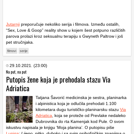
Jutarnji
preporučuje nekoliko serija i filmova. Između ostalih,
“Sex, Love & Goop” reality show u kojem šest potpuno različitih
parova prolazi kroz seksualnu terapiju s Gwyneth Paltrow i još
pet stručnjaka.
filmovi
serije
29.10.2021. (23:00)
Na put, na put
Putopis žene koja je prehodala stazu Via
Adriatica
Tatjana Šavorić medicinska je sestra, planinarka
i alpinistica koja je odlučila prehodati 1.100
kilometara dugu turističko-planinarsku stazu
Via
Adriatica
, koja se proteže od Prevlake nedaleko
Dubrovnika do rta Kamenjak kod Pule. O svom
iskustvu napisala je knjigu ‘Moja planina’. O putopisu piše
Lupiga
:
Lijepo, pitko, duboko i sa svim psihofizičkim znanjima o