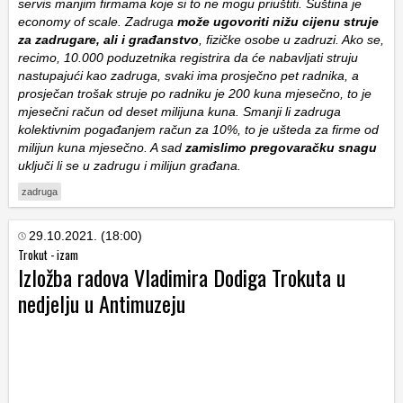
servis manjim firmama koje si to ne mogu priuštiti. Suština je
economy of scale. Zadruga
može ugovoriti nižu cijenu struje
za zadrugare, ali i građanstvo
, fizičke osobe u zadruzi. Ako se,
recimo, 10.000 poduzetnika registrira da će nabavljati struju
nastupajući kao zadruga, svaki ima prosječno pet radnika, a
prosječan trošak struje po radniku je 200 kuna mjesečno, to je
mjesečni račun od deset milijuna kuna. Smanji li zadruga
kolektivnim pogađanjem račun za 10%, to je ušteda za firme od
milijun kuna mjesečno. A sad
zamislimo pregovaračku snagu
uključi li se u zadrugu i milijun građana.
zadruga
29.10.2021. (18:00)
Trokut - izam
Izložba radova Vladimira Dodiga Trokuta u
nedjelju u Antimuzeju