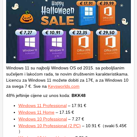
Windows 11 su najbolji Windows OS od 2015. sa poboljšanim
sučeljem i lakoćom rada, te novim društvenim karakteristikama.
Licencu za Windows 11 možete dobiti za 17€, a za Windows 10
za svega 7 €. Sve na
Keysworlds.com
48% jeftinije cijene uz unos koda:
BKK48
Windows 11 Professional
– 17.91 €
Windows 11 Home
– 17.15 €
Windows 10 Professional
– 7.27 €
Windows 10 Professional (2 PC)
– 10.91 €（svaki 5.45€
）