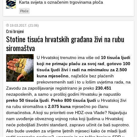
Karta svijeta s označenim trgovinama ploča
Ploće
19.03.2017. (21:06)
Crni brojevi
Stotine tisuća hrvatskih građana živi na rubu
siromaštva
U Hrvatskoj trenutno ima više od
10 tisuća ljudi
koji ne primaju plaću za svoj rad
,
gotovo 100
tisuća ljudi živi i radi na minimalcu za 2.500
kuna mjesečno
, najčešće bez plaćenih
prekovremenih sati i to u lošim uvjetima rada, na
Zavodu za zapošljavanje registrirano je preko
230.451
nezaposlenih, a samo u prošloj godini Hrvatsku je napustilo
preko 50 tisuća ljudi
.
Preko 800 tisuća ljudi
u Hrvatskoj živi
na rubu siromaštva s
2.075 kuna
mjesečno po članu
domaćinstva. A koji su prioriteti ove HDZ-ova Vlade? Najavljuju
nam uvođenje obveznog vojnog roka koji ljudima u Hrvatskoj
neće poboljšati životni standard, zapravo učinit će baš suprotno.
Ako bude uveden za vrijeme ljetnih mjeseci kako će mladi ljudi
raditi sezonske poslove?, upozorio je na teške brojeve SDP u