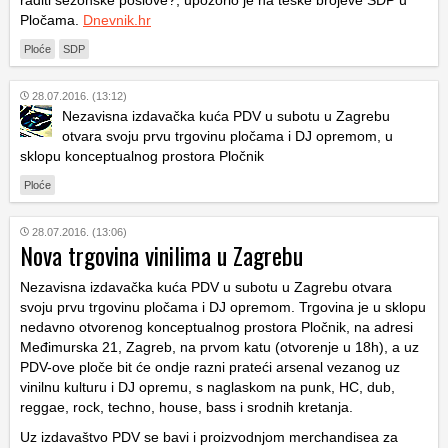
Pločama.
Dnevnik.hr
Ploće
SDP
28.07.2016. (13:12)
Nezavisna izdavačka kuća PDV u subotu u Zagrebu
otvara svoju prvu trgovinu pločama i DJ opremom, u
sklopu konceptualnog prostora Pločnik
Ploće
28.07.2016. (13:06)
Nova trgovina vinilima u Zagrebu
Nezavisna izdavačka kuća PDV u subotu u Zagrebu otvara
svoju prvu trgovinu pločama i DJ opremom. Trgovina je u sklopu
nedavno otvorenog konceptualnog prostora Pločnik, na adresi
Međimurska 21, Zagreb, na prvom katu (otvorenje u 18h), a uz
PDV-ove ploče bit će ondje razni prateći arsenal vezanog uz
vinilnu kulturu i DJ opremu, s naglaskom na punk, HC, dub,
reggae, rock, techno, house, bass i srodnih kretanja.
Uz izdavaštvo PDV se bavi i proizvodnjom merchandisea za