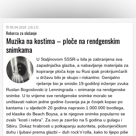
KATEGORIJE
05.04.2018. (15:17)
Rebarca za slušanje
Muzika na kostima – ploče na rendgenskim
HRVATSKI
snimkama
WEB
U Staljinovom SSSR-u bila je zabranjena sva
zapadnjačka glazba, a nabavljanje materijala za
kopiranje ploča koje su Rusi ipak prokrijumčarili
u državu bilo je skupo i riskantno. Genijalno
rješenje bio je smislio 19-godišnji inženjer zvuka
Ruslan Bogoslovski iz Lenningrada – snimanje na rendgenske
snimke. U to vrijeme sve rendgenske snimke moralo se
uništavati nakon jedne godine čuvanja pa je čovjek kopao po
kantama i u sljedećih 20 godina napravio 1.000.000 bootlega,
od klasike do Beach Boysa, a te njegove snimke popularno se
zvalo “kosti i rebra”. Za ovo je završio na 5 godina u gulagu i
Sibiru. Dokaz hrabrosti u potkapanju autoriteta, pobunjeničkom
duhu i ljubavi prema glazbi – duh rock’n’rolla, kako to lijepo piše