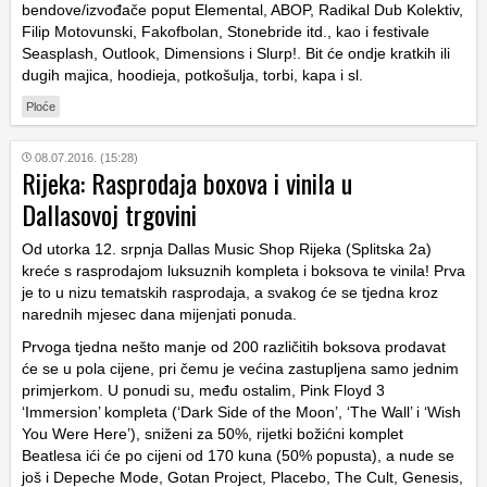
bendove/izvođače poput Elemental, ABOP, Radikal Dub Kolektiv,
Filip Motovunski, Fakofbolan, Stonebride itd., kao i festivale
Seasplash, Outlook, Dimensions i Slurp!. Bit će ondje kratkih ili
dugih majica, hoodieja, potkošulja, torbi, kapa i sl.
Ploće
08.07.2016. (15:28)
Rijeka: Rasprodaja boxova i vinila u
Dallasovoj trgovini
Od utorka 12. srpnja Dallas Music Shop Rijeka (Splitska 2a)
kreće s rasprodajom luksuznih kompleta i boksova te vinila! Prva
je to u nizu tematskih rasprodaja, a svakog će se tjedna kroz
narednih mjesec dana mijenjati ponuda.
Prvoga tjedna nešto manje od 200 različitih boksova prodavat
će se u pola cijene, pri čemu je većina zastupljena samo jednim
primjerkom. U ponudi su, među ostalim, Pink Floyd 3
‘Immersion’ kompleta (‘Dark Side of the Moon’, ‘The Wall’ i ‘Wish
You Were Here’), sniženi za 50%, rijetki božićni komplet
Beatlesa ići će po cijeni od 170 kuna (50% popusta), a nude se
još i Depeche Mode, Gotan Project, Placebo, The Cult, Genesis,