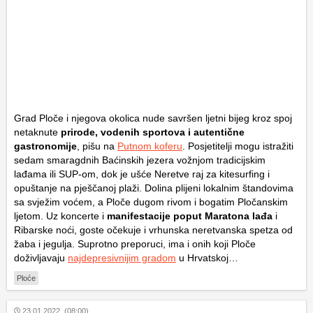
Grad Ploče i njegova okolica nude savršen ljetni bijeg kroz spoj
netaknute
prirode, vodenih sportova i autentične
gastronomije
, pišu na
Putnom koferu
. Posjetitelji mogu istražiti
sedam smaragdnih Baćinskih jezera vožnjom tradicijskim
lađama ili SUP-om, dok je ušće Neretve raj za kitesurfing i
opuštanje na pješčanoj plaži. Dolina plijeni lokalnim štandovima
sa svježim voćem, a Ploče dugom rivom i bogatim
Pločanskim
ljetom
. Uz koncerte i
manifestacije poput Maratona lađa
i
Ribarske noći, goste očekuje i vrhunska neretvanska spetza od
žaba i jegulja. Suprotno preporuci, ima i onih koji Ploče
doživljavaju
najdepresivnijim gradom
u Hrvatskoj…
Ploće
23.01.2022. (08:00)