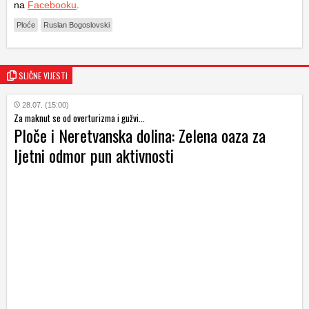
na
Facebooku
.
Ploće
Ruslan Bogoslovski
SLIČNE VIJESTI
28.07. (15:00)
Za maknut se od overturizma i gužvi...
Ploče i Neretvanska dolina: Zelena oaza za
ljetni odmor pun aktivnosti