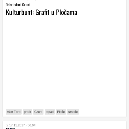
Dobri stari Grunf
Kulturbunt: Grafit u Pločama
Alan Ford
grafit
Grunf
otpad
Ploće
smeće
17.11.2017. (00:04)