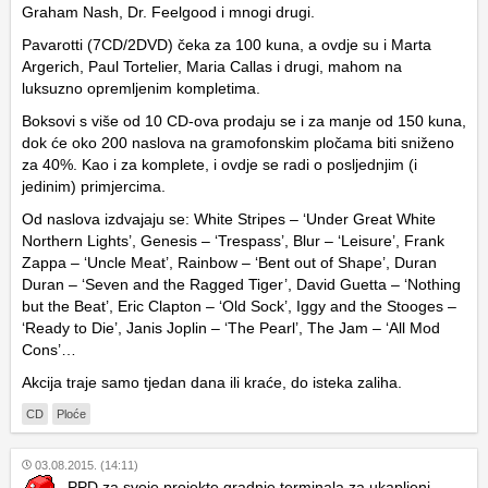
Graham Nash, Dr. Feelgood i mnogi drugi.
Pavarotti (7CD/2DVD) čeka za 100 kuna, a ovdje su i Marta
Argerich, Paul Tortelier, Maria Callas i drugi, mahom na
luksuzno opremljenim kompletima.
Boksovi s više od 10 CD-ova prodaju se i za manje od 150 kuna,
dok će oko 200 naslova na gramofonskim pločama biti sniženo
za 40%. Kao i za komplete, i ovdje se radi o posljednjim (i
jedinim) primjercima.
Od naslova izdvajaju se: White Stripes – ‘Under Great White
Northern Lights’, Genesis – ‘Trespass’, Blur – ‘Leisure’, Frank
Zappa – ‘Uncle Meat’, Rainbow – ‘Bent out of Shape’, Duran
Duran – ‘Seven and the Ragged Tiger’, David Guetta – ‘Nothing
but the Beat’, Eric Clapton – ‘Old Sock’, Iggy and the Stooges –
‘Ready to Die’, Janis Joplin – ‘The Pearl’, The Jam – ‘All Mod
Cons’…
Akcija traje samo tjedan dana ili kraće, do isteka zaliha.
CD
Ploće
03.08.2015. (14:11)
PPD za svoje projekte gradnje terminala za ukapljeni