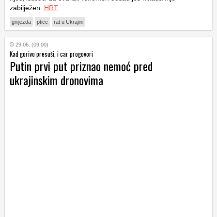
zabilježen.
HRT
gnijezda
ptice
rat u Ukrajini
29.06. (09:00)
Kad gorivo presuši, i car progovori
Putin prvi put priznao nemoć pred
ukrajinskim dronovima