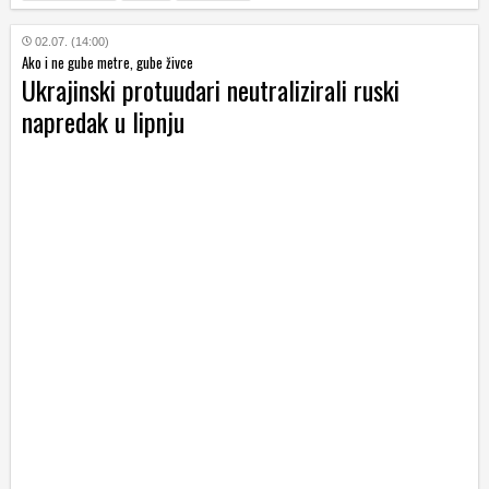
02.07. (14:00)
Ako i ne gube metre, gube živce
Ukrajinski protuudari neutralizirali ruski
napredak u lipnju