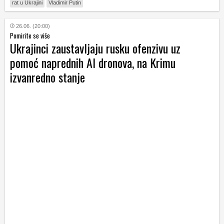
rat u Ukrajini
Vladimir Putin
26.06. (20:00)
Pomirite se više
Ukrajinci zaustavljaju rusku ofenzivu uz
pomoć naprednih AI dronova, na Krimu
izvanredno stanje