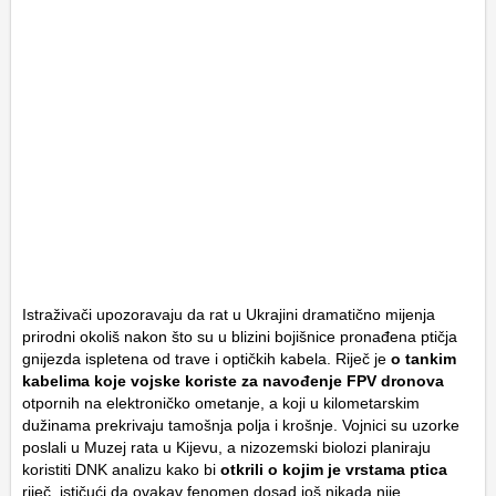
Istraživači upozoravaju da rat u Ukrajini dramatično mijenja
prirodni okoliš nakon što su u blizini bojišnice pronađena ptičja
gnijezda ispletena od trave i optičkih kabela. Riječ je
o tankim
kabelima koje vojske koriste za navođenje FPV dronova
otpornih na elektroničko ometanje, a koji u kilometarskim
dužinama prekrivaju tamošnja polja i krošnje. Vojnici su uzorke
poslali u Muzej rata u Kijevu, a nizozemski biolozi planiraju
koristiti DNK analizu kako bi
otkrili o kojim je vrstama ptica
riječ, ističući da ovakav fenomen dosad još nikada nije