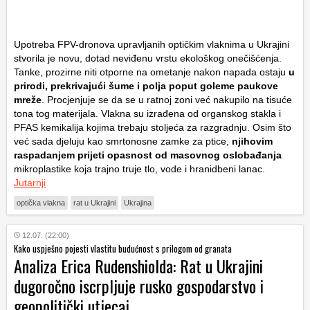
Upotreba FPV-dronova upravljanih optičkim vlaknima u Ukrajini
stvorila je novu, dotad neviđenu vrstu ekološkog onečišćenja.
Tanke, prozirne niti otporne na ometanje nakon napada ostaju
u
prirodi, prekrivajući šume i polja poput goleme paukove
mreže
. Procjenjuje se da se u ratnoj zoni već nakupilo na tisuće
tona tog materijala. Vlakna su izrađena od organskog stakla i
PFAS kemikalija kojima trebaju stoljeća za razgradnju. Osim što
već sada djeluju kao smrtonosne zamke za ptice,
njihovim
raspadanjem prijeti opasnost od masovnog oslobađanja
mikroplastike koja trajno truje tlo, vode i hranidbeni lanac.
Jutarnji
optička vlakna
rat u Ukrajini
Ukrajina
12.07. (22:00)
Kako uspješno pojesti vlastitu budućnost s prilogom od granata
Analiza Erica Rudenshiolda: Rat u Ukrajini
dugoročno iscrpljuje rusko gospodarstvo i
geopolitički utjecaj