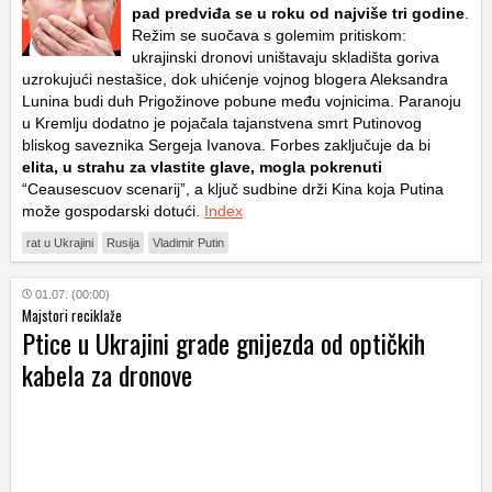
pad predviđa se u roku od najviše tri godine
.
Režim se suočava s golemim pritiskom:
ukrajinski dronovi uništavaju skladišta goriva
uzrokujući nestašice, dok uhićenje vojnog blogera Aleksandra
Lunina budi duh Prigožinove pobune među vojnicima. Paranoju
u Kremlju dodatno je pojačala tajanstvena smrt Putinovog
bliskog saveznika Sergeja Ivanova. Forbes zaključuje da bi
elita, u strahu za vlastite glave, mogla pokrenuti
“Ceausescuov scenarij”, a ključ sudbine drži Kina koja Putina
može gospodarski dotući.
Index
rat u Ukrajini
Rusija
Vladimir Putin
01.07. (00:00)
Majstori reciklaže
Ptice u Ukrajini grade gnijezda od optičkih
kabela za dronove