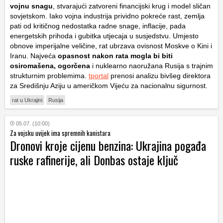
vojnu snagu
, stvarajući zatvoreni financijski krug i model sličan
sovjetskom. Iako vojna industrija prividno pokreće rast, zemlja
pati od kritičnog nedostatka radne snage, inflacije, pada
energetskih prihoda i gubitka utjecaja u susjedstvu. Umjesto
obnove imperijalne veličine, rat ubrzava ovisnost Moskve o Kini i
Iranu. Najveća
opasnost nakon rata mogla bi biti
osiromašena, ogorčena
i nuklearno naoružana Rusija s trajnim
strukturnim problemima.
tportal
prenosi analizu bivšeg direktora
za Središnju Aziju u američkom Vijeću za nacionalnu sigurnost.
rat u Ukrajini
Rusija
05.07. (10:00)
Za vojsku uvijek ima spremnih kanistara
Dronovi kroje cijenu benzina: Ukrajina pogađa
ruske rafinerije, ali Donbas ostaje ključ