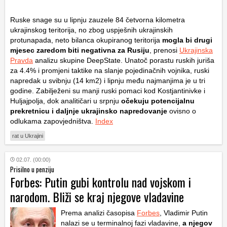
Ruske snage su u lipnju zauzele 84 četvorna kilometra
ukrajinskog teritorija, no zbog uspješnih ukrajinskih
protunapada, neto bilanca okupiranog teritorija
mogla bi drugi
mjesec zaredom biti negativna za Rusiju
, prenosi
Ukrajinska
Pravda
analizu skupine DeepState. Unatoč porastu ruskih juriša
za 4.4% i promjeni taktike na slanje pojedinačnih vojnika, ruski
napredak u svibnju (14
km
2
) i lipnju među najmanjima je u tri
godine. Zabilježeni su manji ruski pomaci kod Kostjantinivke i
Huljajpolja, dok analitičari u srpnju
očekuju potencijalnu
prekretnicu i daljnje ukrajinsko napredovanje
ovisno o
odlukama zapovjedništva.
Index
rat u Ukrajini
02.07. (00:00)
Prisilno u penziju
Forbes: Putin gubi kontrolu nad vojskom i
narodom. Bliži se kraj njegove vladavine
Prema analizi časopisa
Forbes
, Vladimir Putin
nalazi se u terminalnoj fazi vladavine,
a njegov