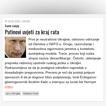
KATEGORIJE
19.03.2022. (18:00)
Samo sanjaj
Putinovi uvjeti za kraj rata
HRVATSKI
WEB
Prvo je neutralnost Ukrajine, odnosno odricanje
od članstva u NATO-u. Drugo, razoružanje i
međusobna sigurnosna jamstva u kontekstu
austrijskog modela. Treće, proces koji ruska
strana naziva ‘denacifikacija’. Četvrto, uklanjanje
prepreka raširenoj upotrebi ruskog jezika u Ukrajini.
Podrazumijeva se da je postignut određeni napredak u
dosadašnjim pregovorima. Prerano je reći da postoji potpuni
sporazum ili da je dogovor blizu potpisivanja, tvrdi Erdoganov
glasnogovornik Ibrahim Kalin u intervjuu za turski list Hurriyet.
Index
rat u Ukrajini
Vladimir Putin