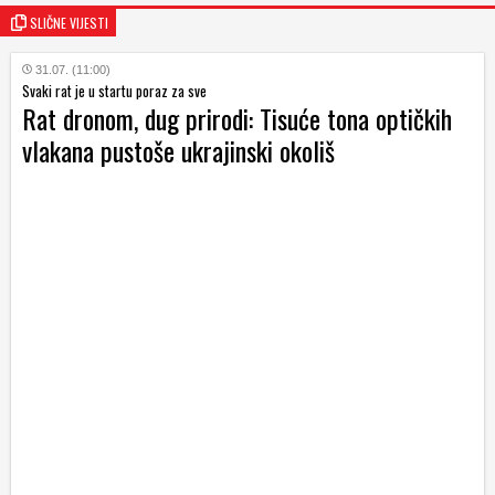
SLIČNE VIJESTI
31.07. (11:00)
Svaki rat je u startu poraz za sve
Rat dronom, dug prirodi: Tisuće tona optičkih
vlakana pustoše ukrajinski okoliš