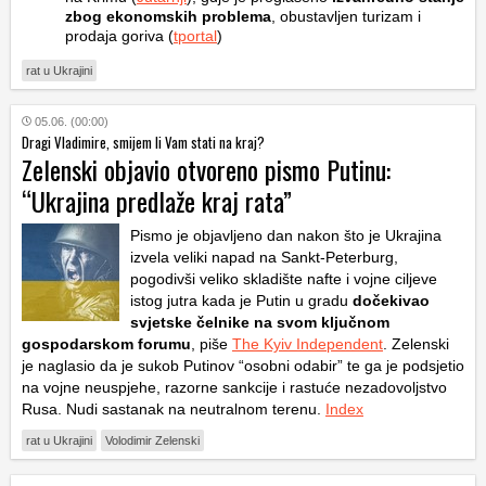
zbog ekonomskih problema
, obustavljen turizam i
prodaja goriva (
tportal
)
rat u Ukrajini
05.06. (00:00)
Dragi Vladimire, smijem li Vam stati na kraj?
Zelenski objavio otvoreno pismo Putinu:
“Ukrajina predlaže kraj rata”
Pismo je objavljeno dan nakon što je Ukrajina
izvela veliki napad na Sankt-Peterburg,
pogodivši veliko skladište nafte i vojne ciljeve
istog jutra kada je Putin u gradu
dočekivao
svjetske čelnike na svom ključnom
gospodarskom forumu
, piše
The Kyiv Independent
. Zelenski
je naglasio da je sukob Putinov “osobni odabir” te ga je podsjetio
na vojne neuspjehe, razorne sankcije i rastuće nezadovoljstvo
Rusa. Nudi sastanak na neutralnom terenu.
Index
rat u Ukrajini
Volodimir Zelenski