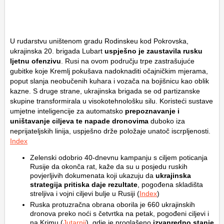
U rudarstvu uništenom gradu Rodinskeu kod Pokrovska,
ukrajinska 20. brigada Lubart
uspješno je zaustavila rusku
ljetnu ofenzivu
. Rusi na ovom području trpe zastrašujuće
gubitke koje Kremlj pokušava nadoknaditi očajničkim mjerama,
poput slanja neobučenih kuhara i vozača na bojišnicu kao oblik
kazne. S druge strane, ukrajinska brigada se od partizanske
skupine transformirala u visokotehnološku silu. Koristeći sustave
umjetne inteligencije za automatsko
prepoznavanje i
uništavanje ciljeva te napade dronovima
duboko iza
neprijateljskih linija, uspješno drže položaje unatoč iscrpljenosti.
Index
Zelenski odobrio 40-dnevnu kampanju s ciljem poticanja
Rusije da okonča rat, kaže da su u posjedu ruskih
povjerljivih dokumenata koji ukazuju da
ukrajinska
strategija pritiska daje rezultate
, pogođena skladišta
streljiva i vojni ciljevi bulje u Rusiji (
Index
)
Ruska protuzračna obrana oborila je 660 ukrajinskih
dronova preko noći s četvrtka na petak, pogođeni ciljevi i
na Krimu (
Jutarnji
), gdje je proglašeno
izvanredno stanje