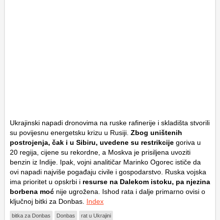
Ukrajinski napadi dronovima na ruske rafinerije i skladišta stvorili
su povijesnu energetsku krizu u Rusiji.
Zbog uništenih
postrojenja, čak i u Sibiru, uvedene su restrikcije
goriva u
20 regija, cijene su rekordne, a Moskva je prisiljena uvoziti
benzin iz Indije. Ipak, vojni analitičar Marinko Ogorec ističe da
ovi napadi najviše pogađaju civile i gospodarstvo. Ruska vojska
ima prioritet u opskrbi i
resurse na Dalekom istoku, pa njezina
borbena moć
nije ugrožena. Ishod rata i dalje primarno ovisi o
ključnoj bitki za Donbas.
Index
bitka za Donbas
Donbas
rat u Ukrajini