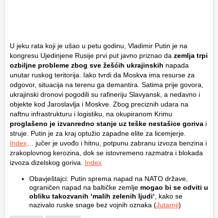
U jeku rata koji je ušao u petu godinu, Vladimir Putin je na
kongresu Ujedinjene Rusije prvi put javno priznao da
zemlja trpi
ozbiljne probleme zbog sve žešćih ukrajinskih
napada
unutar ruskog teritorija. Iako tvrdi da Moskva ima resurse za
odgovor, situacija na terenu ga demantira. Satima prije govora,
ukrajinski dronovi pogodili su rafineriju Slavyansk, a nedavno i
objekte kod Jaroslavlja i Moskve. Zbog preciznih udara na
naftnu infrastrukturu i logistiku, na okupiranom Krimu
proglašeno je izvanredno stanje uz teške nestašice goriva
i
struje. Putin je za kraj optužio zapadne elite za licemjerje.
Index
… jučer je uvođo i hitnu, potpunu zabranu izvoza benzina i
zrakoplovnog kerozina, dok se istovremeno razmatra i blokada
izvoza dizelskog goriva.
Index
Obavještajci: Putin sprema napad na NATO države,
ograničen napad na baltičke zemlje
mogao bi se odviti u
obliku takozvanih ‘malih zelenih ljudi‘
, kako se
nazivalo ruske snage bez vojnih oznaka (
Jutarnji
)