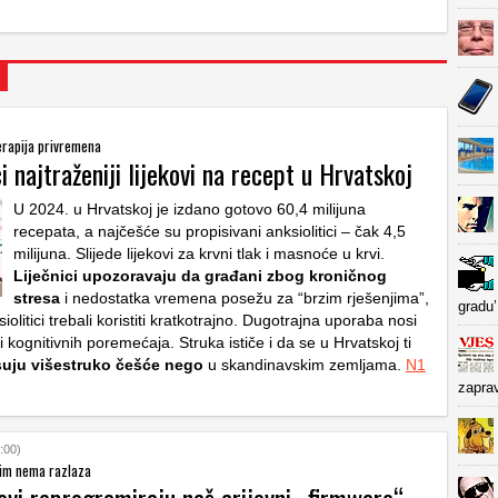
terapija privremena
ci najtraženiji lijekovi na recept u Hrvatskoj
U 2024. u Hrvatskoj je izdano gotovo 60,4 milijuna
recepata, a najčešće su propisivani anksiolitici – čak 4,5
milijuna. Slijede lijekovi za krvni tlak i masnoće u krvi.
Liječnici upozoravaju da građani zbog kroničnog
stresa
i nedostatka vremena posežu za “brzim rješenjima”,
gradu’
iolitici trebali koristiti kratkotrajno. Dugotrajna uporaba nosi
i i kognitivnih poremećaja. Struka ističe i da se u Hrvatskoj ti
suju višestruko češće nego
u skandinavskim zemljama.
N1
zapra
:00)
jim nema razlaza