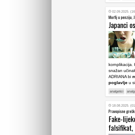
02.09.2025. (16
Morfij u penziju,
Japanci os
komplikacija. 
snažan učinak 
ADRIANA bi
m
poglavlje
u s
analgetici
analg
18.08.2025. (01
Pravopisne grešk
Fake-lijek
falsifikat