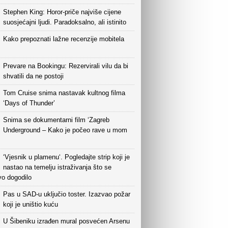
Stephen King: Horor-priče najviše cijene
suosjećajni ljudi. Paradoksalno, ali istinito
Kako prepoznati lažne recenzije mobitela
Prevare na Bookingu: Rezervirali vilu da bi
shvatili da ne postoji
Tom Cruise snima nastavak kultnog filma
‘Days of Thunder’
Snima se dokumentarni film ‘Zagreb
Underground – Kako je počeo rave u mom
‘Vjesnik u plamenu‘. Pogledajte strip koji je
nastao na temelju istraživanja što se
vo dogodilo
Pas u SAD-u uključio toster. Izazvao požar
koji je uništio kuću
U Šibeniku izrađen mural posvećen Arsenu