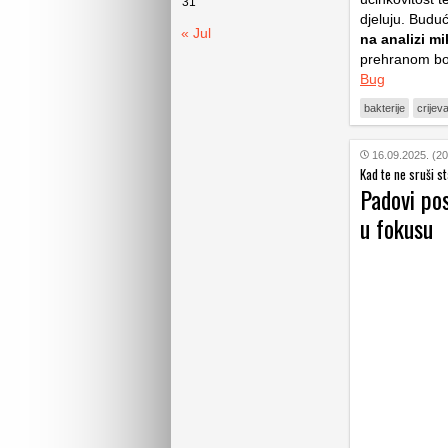
31
djeluju. Budu
« Jul
na analizi m
prehranom bog
Bug
bakterije
crijev
16.09.2025. (20
Kad te ne sruši st
Padovi pos
u fokusu