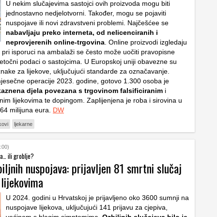
U nekim slučajevima sastojci ovih proizvoda mogu biti
jednostavno nedjelotvorni. Također, mogu se pojaviti
nuspojave ili novi zdravstveni problemi. Najčešćee se
nabavljaju preko interneta, od nelicenciranih i
neprovjerenih online-trgovina
. Online proizvodi izgledaju
i pri isporuci na ambalaži se često može uočiti pravopisne
 netočni podaci o sastojcima. U Europskoj uniji obavezne su
nake za lijekove, uključujući standarde za označavanje.
jesečne operacije 2023. godine, gotovo 1.300 osoba je
aznena djela povezana s trgovinom falsificiranim
i
enim lijekovima te dopingom. Zaplijenjena je roba i sirovina u
 64 milijuna eura.
DW
ekovi
ljekarne
:00)
a… ili groblje?
iljnih nuspojava: prijavljen 81 smrtni slučaj
 lijekovima
U 2024. godini u Hrvatskoj je prijavljeno oko 3600 sumnji na
nuspojave lijekova, uključujući 141 prijavu za cjepiva,
većinom s blagim simptomima.
Ozbiljnih slučajeva bilo je