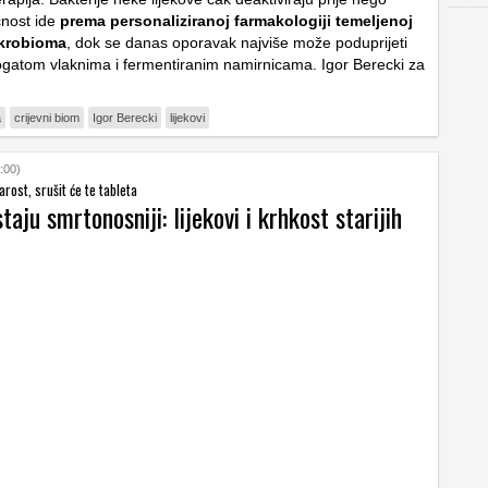
ćnost ide
prema personaliziranoj farmakologiji temeljenoj
ikrobioma
, dok se danas oporavak najviše može poduprijeti
atom vlaknima i fermentiranim namirnicama. Igor Berecki za
a
crijevni biom
Igor Berecki
lijekovi
:00)
arost, srušit će te tableta
taju smrtonosniji: lijekovi i krhkost starijih