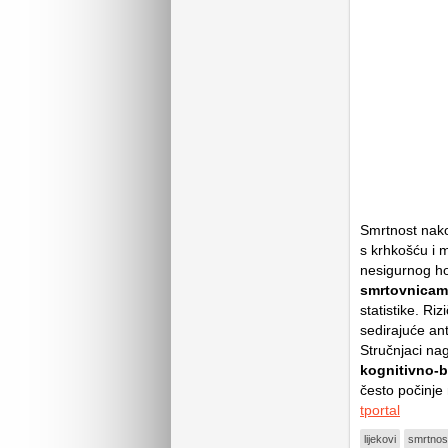
Smrtnost nako
s krhkošću i m
nesigurnog ho
smrtovnicam
statistike. Ri
sedirajuće ant
Stručnjaci na
kognitivno-b
često počinje
tportal
lijekovi
smrtnos