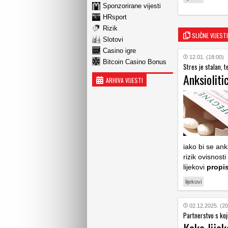
Sponzorirane vijesti
HRsport
Rizik
SLIČNE VIJESTI
Slotovi
Casino igre
12.01. (18:00)
Bitcoin Casino Bonus
Stres je stalan, 
Anksioliti
ARHIVA VIJESTI
iako bi se anks
rizik ovisnost
lijekovi
propi
lijekovi
02.12.2025. (20
Partnerstvo s ko