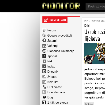
Search
for:
HRVATSKI WEB
15.03.2018. (05
Krivi
Uzrok rezi
Forum
Google prevoditelj
lijekova
Jutarnji
Večernji
Slobodna Dalmacija
Tportal
Net
Index
jedna od najve
Dnevnik
otpornost mikr
24sata
lijekove koji 
Novi list
postati i smrto
HRT vijesti
svega, nepravi
Ponuda dana
pogrešnom dij
terapija prek
Bug
1 klik do svega
lijekovi