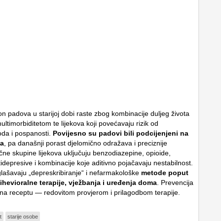
n padova u starijoj dobi raste zbog kombinacije duljeg života
ultimorbiditetom te lijekova koji povećavaju rizik od
da i pospanosti.
Povijesno su padovi bili podcijenjeni na
a
, pa današnji porast djelomično odražava i preciznije
zične skupine lijekova uključuju benzodiazepine, opioide,
idepresive i kombinacije koje aditivno pojačavaju nestabilnost.
glašavaju „depreskribiranje“ i nefarmakološke
metode poput
ihevioralne terapije, vježbanja i uređenja doma
. Prevencija
 na receptu — redovitom provjerom i prilagodbom terapije.
t
starije osobe