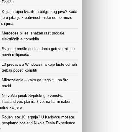
Dediću
Koja je tajna kvalitete belgijskog piva? Kada
je u pitanju kreativnost, nitko se ne može
i s njima
Mercedes bilježi snažan rast prodaje
električnih automobila
Svijet je prošle godine dobio gotovo milijun
novih milijunaša
10 prečaca u Windowsima koje biste odmah
trebali početi koristiti
Mikrozelenje – kako ga uzgojiti i na što
paziti
Norveški junak Svjetskog prvenstva
Haaland već planira život na farmi nakon
etne karijere
Rođeni ste 10. srpnja? U Karlovcu možete
besplatno posjetiti Nikola Tesla Experience
r