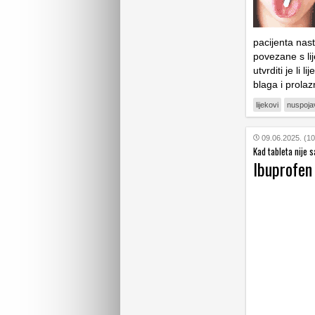
pacijenta nast
povezane s li
utvrditi je li 
blaga i prola
lijekovi
nuspoja
09.06.2025. (10
Kad tableta nije 
Ibuprofen