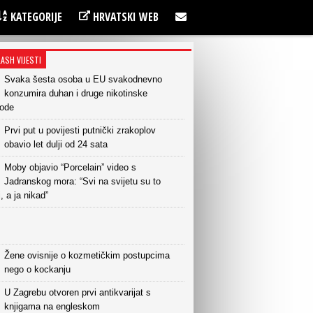
KATEGORIJE
HRVATSKI WEB
LASH VIJESTI
Svaka šesta osoba u EU svakodnevno
konzumira duhan i druge nikotinske
vode
Prvi put u povijesti putnički zrakoplov
obavio let dulji od 24 sata
Moby objavio “Porcelain” video s
Jadranskog mora: “Svi na svijetu su to
i, a ja nikad”
Žene ovisnije o kozmetičkim postupcima
nego o kockanju
U Zagrebu otvoren prvi antikvarijat s
knjigama na engleskom