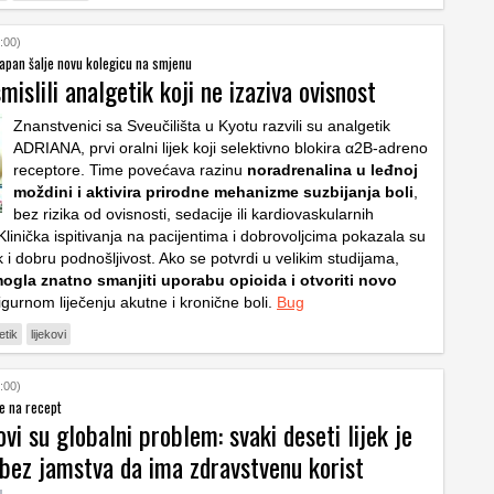
:00)
 Japan šalje novu kolegicu na smjenu
mislili analgetik koji ne izaziva ovisnost
Znanstvenici sa Sveučilišta u Kyotu razvili su analgetik
ADRIANA, prvi oralni lijek koji selektivno blokira α2B-adreno
receptore. Time povećava razinu
noradrenalina u leđnoj
moždini i aktivira prirodne mehanizme suzbijanja boli
,
bez rizika od ovisnosti, sedacije ili kardiovaskularnih
Klinička ispitivanja na pacijentima i dobrovoljcima pokazala su
i dobru podnošljivost. Ako se potvrdi u velikim studijama,
ogla znatno smanjiti uporabu opioida i otvoriti novo
igurnom liječenju akutne i kronične boli.
Bug
etik
lijekovi
:00)
e na recept
ovi su globalni problem: svaki deseti lijek je
, bez jamstva da ima zdravstvenu korist