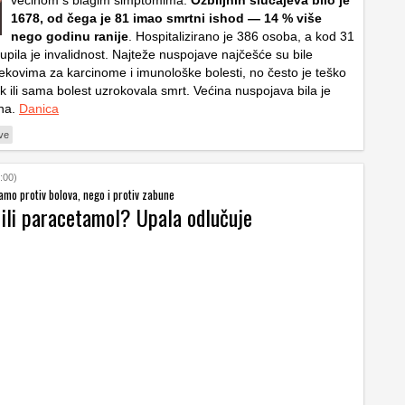
1678, od čega je 81 imao smrtni ishod — 14 % više
nego godinu ranije
. Hospitalizirano je 386 osoba, a kod 31
upila je invalidnost. Najteže nuspojave najčešće su bile
jekovima za karcinome i imunološke bolesti, no često je teško
lijek ili sama bolest uzrokovala smrt. Većina nuspojava bila je
zna.
Danica
ve
:00)
samo protiv bolova, nego i protiv zabune
 ili paracetamol? Upala odlučuje