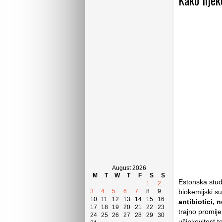
Kako lijek
August 2026
M
T
W
T
F
S
S
Estonska studi
1
2
biokemijski s
3
4
5
6
7
8
9
10
11
12
13
14
15
16
antibiotici, 
17
18
19
20
21
22
23
trajno promije
24
25
26
27
28
29
30
učinkovitost t