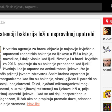
F
:22)
stenciji bakterija leži u nepravilnoj upotrebi
proiz
Hrvatska agencija za hranu objavila je najnovije izvješće o
otpornosti zoonotskih bakterija na lijekove u EU-u koja je,
navodi se, i dalje visoka kod ljudi, životinja i u hrani. Izvješće
za 2016. pokazuje da su bakterije pronađene kod ljudi i
životinja i dalje otporne na antimikrobne lijekove, što je
snimil
ćih prijetnji javnom zdravstvu. Antimikrobna otpornost je
oorganizama kao što su bakterije, virusi, gljivice ili paraziti na
postaju nedjelotvorni. Takvi, ‘ojačani’ mikroorganizmi mogu
nosni, a uzrok njihovoj rezistenciji na lijekove leži u, prije
lnoj upotrebi lijekova – kad se oni daju bespotrebno, s
agnozom, ili čak ako se propisuju premale doze, odnosno
ine prije vremena.
Novi list