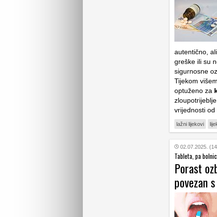
autentično, al
greške ili su
sigurnosne oz
Tijekom višem
optuženo za
k
zloupotrijeblj
vrijednosti od
lažni lijekovi
lij
02.07.2025. (14
Tableta, pa bolnic
Porast ozb
povezan s