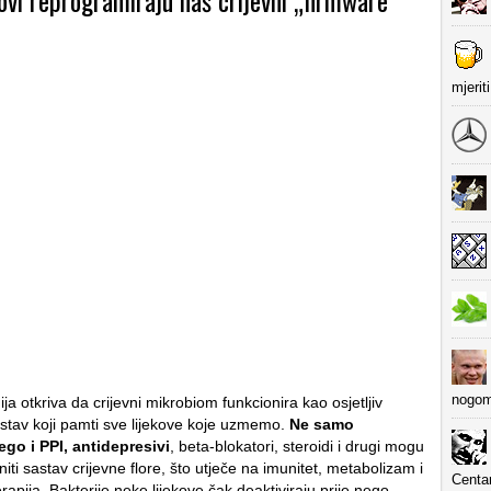
ovi reprogramiraju naš crijevni „firmware“
mjerit
nogom
ja otkriva da crijevni mikrobiom funkcionira kao osjetljiv
ustav koji pamti sve lijekove koje uzmemo.
Ne samo
nego i PPI, antidepresivi
, beta-blokatori, steroidi i drugi mogu
niti sastav crijevne flore, što utječe na imunitet, metabolizam i
Centa
erapija. Bakterije neke lijekove čak deaktiviraju prije nego