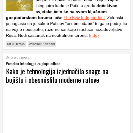
istog jutra kada je Putin u gradu
dočekivao
svjetske čelnike na svom ključnom
gospodarskom forumu
, piše
The Kyiv Independent
. Zelenski
je naglasio da je sukob Putinov “osobni odabir” te ga je podsjetio
na vojne neuspjehe, razorne sankcije i rastuće nezadovoljstvo
Rusa. Nudi sastanak na neutralnom terenu.
Index
rat u Ukrajini
Volodimir Zelenski
03.06. (10:00)
Pametna tehnologija za glupe odluke
Kako je tehnologija izjednačila snage na
bojištu i obesmislila moderne ratove