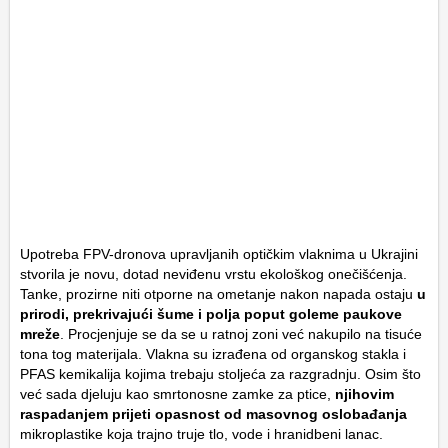
Upotreba FPV-dronova upravljanih optičkim vlaknima u Ukrajini
stvorila je novu, dotad neviđenu vrstu ekološkog onečišćenja.
Tanke, prozirne niti otporne na ometanje nakon napada ostaju
u
prirodi, prekrivajući šume i polja poput goleme paukove
mreže
. Procjenjuje se da se u ratnoj zoni već nakupilo na tisuće
tona tog materijala. Vlakna su izrađena od organskog stakla i
PFAS kemikalija kojima trebaju stoljeća za razgradnju. Osim što
već sada djeluju kao smrtonosne zamke za ptice,
njihovim
raspadanjem prijeti opasnost od masovnog oslobađanja
mikroplastike koja trajno truje tlo, vode i hranidbeni lanac.