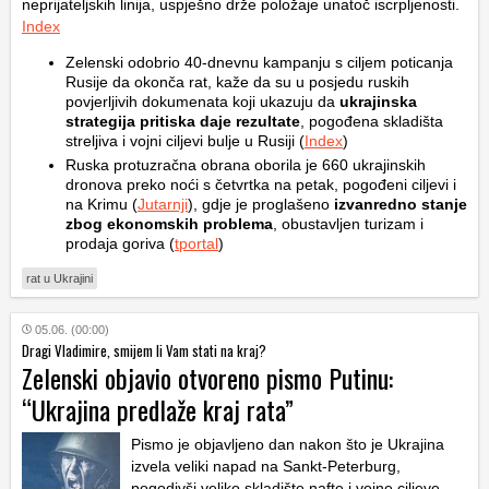
neprijateljskih linija, uspješno drže položaje unatoč iscrpljenosti.
Index
Zelenski odobrio 40-dnevnu kampanju s ciljem poticanja
Rusije da okonča rat, kaže da su u posjedu ruskih
povjerljivih dokumenata koji ukazuju da
ukrajinska
strategija pritiska daje rezultate
, pogođena skladišta
streljiva i vojni ciljevi bulje u Rusiji (
Index
)
Ruska protuzračna obrana oborila je 660 ukrajinskih
dronova preko noći s četvrtka na petak, pogođeni ciljevi i
na Krimu (
Jutarnji
), gdje je proglašeno
izvanredno stanje
zbog ekonomskih problema
, obustavljen turizam i
prodaja goriva (
tportal
)
rat u Ukrajini
05.06. (00:00)
Dragi Vladimire, smijem li Vam stati na kraj?
Zelenski objavio otvoreno pismo Putinu:
“Ukrajina predlaže kraj rata”
Pismo je objavljeno dan nakon što je Ukrajina
izvela veliki napad na Sankt-Peterburg,
pogodivši veliko skladište nafte i vojne ciljeve