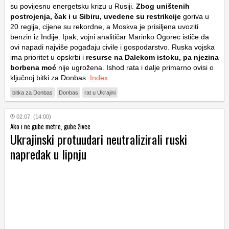
su povijesnu energetsku krizu u Rusiji.
Zbog uništenih
postrojenja, čak i u Sibiru, uvedene su restrikcije
goriva u
20 regija, cijene su rekordne, a Moskva je prisiljena uvoziti
benzin iz Indije. Ipak, vojni analitičar Marinko Ogorec ističe da
ovi napadi najviše pogađaju civile i gospodarstvo. Ruska vojska
ima prioritet u opskrbi i
resurse na Dalekom istoku, pa njezina
borbena moć
nije ugrožena. Ishod rata i dalje primarno ovisi o
ključnoj bitki za Donbas.
Index
bitka za Donbas
Donbas
rat u Ukrajini
02.07. (14:00)
Ako i ne gube metre, gube živce
Ukrajinski protuudari neutralizirali ruski
napredak u lipnju