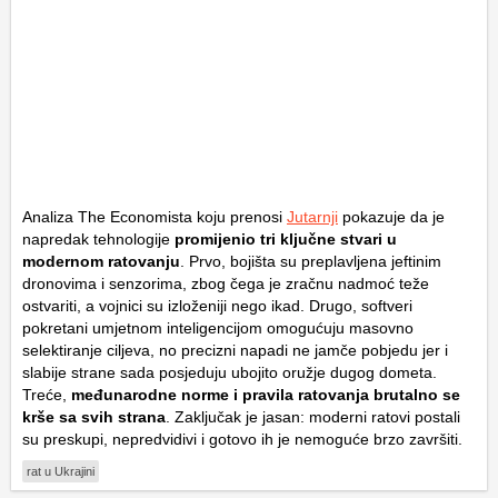
Analiza
The Economista
koju prenosi
Jutarnji
pokazuje da je
napredak tehnologije
promijenio tri ključne stvari u
modernom ratovanju
. Prvo, bojišta su preplavljena jeftinim
dronovima i senzorima, zbog čega je zračnu nadmoć teže
ostvariti, a vojnici su izloženiji nego ikad. Drugo, softveri
pokretani umjetnom inteligencijom omogućuju masovno
selektiranje ciljeva, no precizni napadi ne jamče pobjedu jer i
slabije strane sada posjeduju ubojito oružje dugog dometa.
Treće,
međunarodne norme i pravila ratovanja brutalno se
krše sa svih strana
. Zaključak je jasan: moderni ratovi postali
su preskupi, nepredvidivi i gotovo ih je nemoguće brzo završiti.
rat u Ukrajini