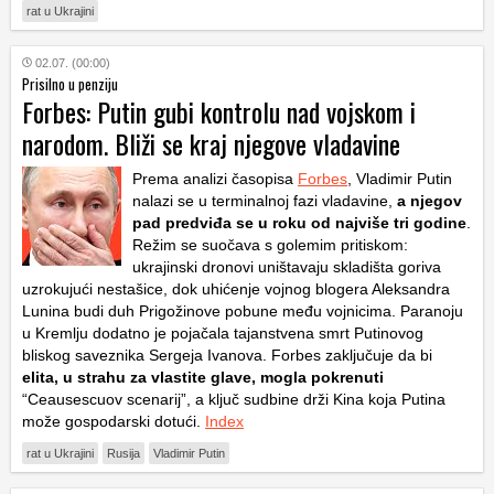
rat u Ukrajini
02.07. (00:00)
Prisilno u penziju
Forbes: Putin gubi kontrolu nad vojskom i
narodom. Bliži se kraj njegove vladavine
Prema analizi časopisa
Forbes
, Vladimir Putin
nalazi se u terminalnoj fazi vladavine,
a njegov
pad predviđa se u roku od najviše tri godine
.
Režim se suočava s golemim pritiskom:
ukrajinski dronovi uništavaju skladišta goriva
uzrokujući nestašice, dok uhićenje vojnog blogera Aleksandra
Lunina budi duh Prigožinove pobune među vojnicima. Paranoju
u Kremlju dodatno je pojačala tajanstvena smrt Putinovog
bliskog saveznika Sergeja Ivanova. Forbes zaključuje da bi
elita, u strahu za vlastite glave, mogla pokrenuti
“Ceausescuov scenarij”, a ključ sudbine drži Kina koja Putina
može gospodarski dotući.
Index
rat u Ukrajini
Rusija
Vladimir Putin