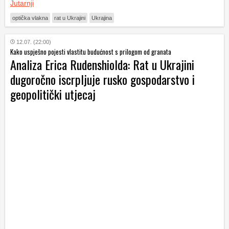
Jutarnji
optička vlakna
rat u Ukrajini
Ukrajina
12.07. (22:00)
Kako uspješno pojesti vlastitu budućnost s prilogom od granata
Analiza Erica Rudenshiolda: Rat u Ukrajini
dugoročno iscrpljuje rusko gospodarstvo i
geopolitički utjecaj