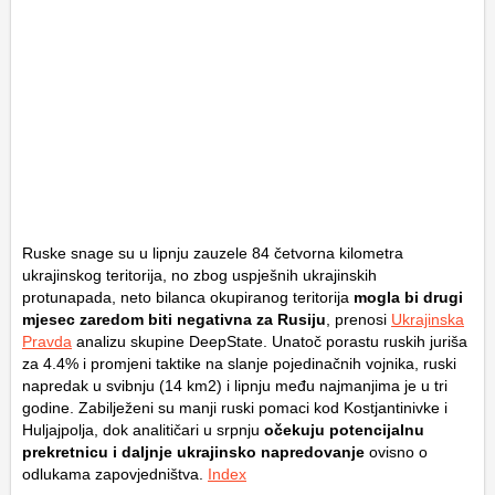
Ruske snage su u lipnju zauzele 84 četvorna kilometra
ukrajinskog teritorija, no zbog uspješnih ukrajinskih
protunapada, neto bilanca okupiranog teritorija
mogla bi drugi
mjesec zaredom biti negativna za Rusiju
, prenosi
Ukrajinska
Pravda
analizu skupine DeepState. Unatoč porastu ruskih juriša
za 4.4% i promjeni taktike na slanje pojedinačnih vojnika, ruski
napredak u svibnju (14
km
2
) i lipnju među najmanjima je u tri
godine. Zabilježeni su manji ruski pomaci kod Kostjantinivke i
Huljajpolja, dok analitičari u srpnju
očekuju potencijalnu
prekretnicu i daljnje ukrajinsko napredovanje
ovisno o
odlukama zapovjedništva.
Index