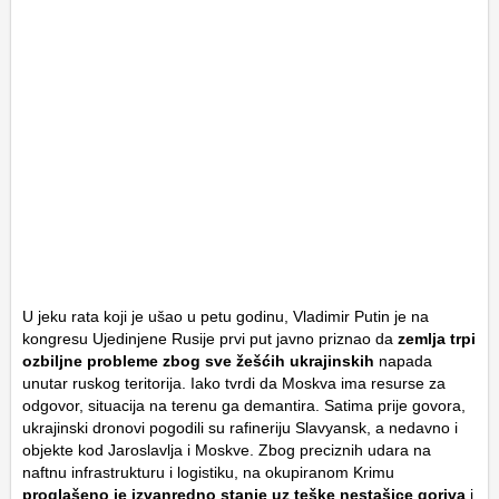
U jeku rata koji je ušao u petu godinu, Vladimir Putin je na
kongresu Ujedinjene Rusije prvi put javno priznao da
zemlja trpi
ozbiljne probleme zbog sve žešćih ukrajinskih
napada
unutar ruskog teritorija. Iako tvrdi da Moskva ima resurse za
odgovor, situacija na terenu ga demantira. Satima prije govora,
ukrajinski dronovi pogodili su rafineriju Slavyansk, a nedavno i
objekte kod Jaroslavlja i Moskve. Zbog preciznih udara na
naftnu infrastrukturu i logistiku, na okupiranom Krimu
proglašeno je izvanredno stanje uz teške nestašice goriva
i