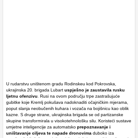
U rudarstvu uništenom gradu Rodinskeu kod Pokrovska,
ukrajinska 20. brigada Lubart
uspješno je zaustavila rusku
ljetnu ofenzivu
. Rusi na ovom području trpe zastrašujuće
gubitke koje Kremlj pokušava nadoknaditi očajničkim mjerama,
poput slanja neobučenih kuhara i vozača na bojišnicu kao oblik
kazne. S druge strane, ukrajinska brigada se od partizanske
skupine transformirala u visokotehnološku silu. Koristeći sustave
umjetne inteligencije za automatsko
prepoznavanje i
uništavanje ciljeva te napade dronovima
duboko iza