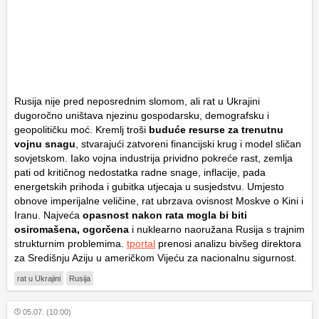
Rusija nije pred neposrednim slomom, ali rat u Ukrajini
dugoročno uništava njezinu gospodarsku, demografsku i
geopolitičku moć. Kremlj troši
buduće resurse za trenutnu
vojnu snagu
, stvarajući zatvoreni financijski krug i model sličan
sovjetskom. Iako vojna industrija prividno pokreće rast, zemlja
pati od kritičnog nedostatka radne snage, inflacije, pada
energetskih prihoda i gubitka utjecaja u susjedstvu. Umjesto
obnove imperijalne veličine, rat ubrzava ovisnost Moskve o Kini i
Iranu. Najveća
opasnost nakon rata mogla bi biti
osiromašena, ogorčena
i nuklearno naoružana Rusija s trajnim
strukturnim problemima.
tportal
prenosi analizu bivšeg direktora
za Središnju Aziju u američkom Vijeću za nacionalnu sigurnost.
rat u Ukrajini
Rusija
05.07. (10:00)