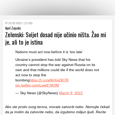
KATEGORIJE
10.03.2022. (11:00)
Apel Zapadu
Zelenski: Svijet dosad nije učinio ništa. Žao mi
HRVATSKI
je, ali to je istina
WEB
Nations must act now before it is ‘too late’
Ukraine’s president has told Sky News that his
country cannot stop the war against Russia on its
own and that millions could die if the world does not
act now to stop the
bombing
https://t.co/aNhXjxDK7R
pic.twitter.com/LajeEYiK3M
— Sky News (@SkyNews)
March 9, 2022
Ako ste protiv ovog terora, morate zatvoriti nebo. Nemojte čekati
da ja molim da zatvorite nebo, da izgubimo milijun ljudi. Recite