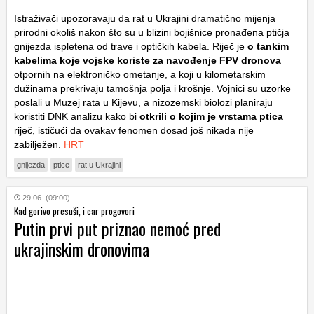
Istraživači upozoravaju da rat u Ukrajini dramatično mijenja
prirodni okoliš nakon što su u blizini bojišnice pronađena ptičja
gnijezda ispletena od trave i optičkih kabela. Riječ je
o tankim
kabelima koje vojske koriste za navođenje FPV dronova
otpornih na elektroničko ometanje, a koji u kilometarskim
dužinama prekrivaju tamošnja polja i krošnje. Vojnici su uzorke
poslali u Muzej rata u Kijevu, a nizozemski biolozi planiraju
koristiti DNK analizu kako bi
otkrili o kojim je vrstama ptica
riječ, ističući da ovakav fenomen dosad još nikada nije
zabilježen.
HRT
gnijezda
ptice
rat u Ukrajini
29.06. (09:00)
Kad gorivo presuši, i car progovori
Putin prvi put priznao nemoć pred
ukrajinskim dronovima