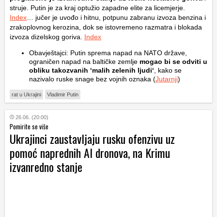
struje. Putin je za kraj optužio zapadne elite za licemjerje.
Index
… jučer je uvođo i hitnu, potpunu zabranu izvoza benzina i
zrakoplovnog kerozina, dok se istovremeno razmatra i blokada
izvoza dizelskog goriva.
Index
Obavještajci: Putin sprema napad na NATO države,
ograničen napad na baltičke zemlje
mogao bi se odviti u
obliku takozvanih ‘malih zelenih ljudi‘
, kako se
nazivalo ruske snage bez vojnih oznaka (
Jutarnji
)
rat u Ukrajini
Vladimir Putin
26.06. (20:00)
Pomirite se više
Ukrajinci zaustavljaju rusku ofenzivu uz
pomoć naprednih AI dronova, na Krimu
izvanredno stanje