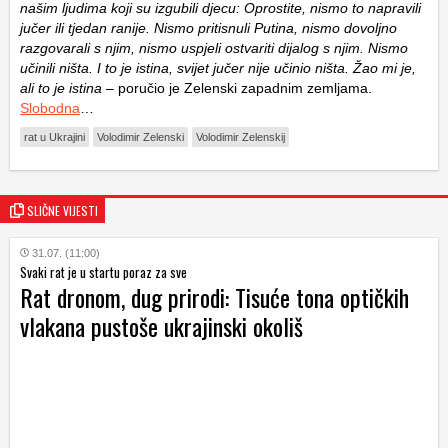
našim ljudima koji su izgubili djecu: Oprostite, nismo to napravili
jučer ili tjedan ranije. Nismo pritisnuli Putina, nismo dovoljno
razgovarali s njim, nismo uspjeli ostvariti dijalog s njim. Nismo
učinili ništa. I to je istina, svijet jučer nije učinio ništa. Žao mi je,
ali to je istina
– poručio je Zelenski zapadnim zemljama.
Slobodna
…
rat u Ukrajini
Volodimir Zelenski
Volodimir Zelenskij
SLIČNE VIJESTI
31.07. (11:00)
Svaki rat je u startu poraz za sve
Rat dronom, dug prirodi: Tisuće tona optičkih
vlakana pustoše ukrajinski okoliš