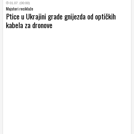
01.07. (00:00)
Majstori reciklaže
Ptice u Ukrajini grade gnijezda od optičkih
kabela za dronove