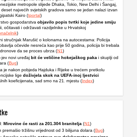
onezijske metropole slijede Dhaka, Tokio, New Delhi i Šangaj,
deset najvećih svjetskih gradova samo se jedan nalazi izvan
gipatski Kairo (
tportal
)
rstvo gospodarstva
objavilo popis tvrtki koje jedine smiju
i
, očitavati i održavati razdjelnike u Hrvatskoj
načelnik
)
i stručnjak Marušić o kolonama na autocestama: Policija
obavlja očevide nesreća kao prije 50 godina, policija bi trebala
ti dronove da se proces ubrza (
N1
)
jev novi uređaj
bit će veličine hokejaškog paka
i skuplji od
ara (
Bug
)
a je nakon pobjeda Hajduka i Rijeke u trećem pretkolu
ncijske lige
doživjela skok na UEFA-inoj ljestvici
lnih koeficijenata, sad smo na 21. mjestu (
Index
)
tke
d:
Mirovine će rasti za 201.304 branitelja
(
N1
)
premašio tržišnu vrijednost od 3 bilijuna dolara (
Bug
)