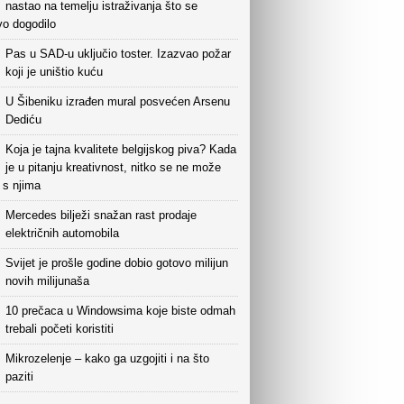
nastao na temelju istraživanja što se
vo dogodilo
Pas u SAD-u uključio toster. Izazvao požar
koji je uništio kuću
U Šibeniku izrađen mural posvećen Arsenu
Dediću
Koja je tajna kvalitete belgijskog piva? Kada
je u pitanju kreativnost, nitko se ne može
i s njima
Mercedes bilježi snažan rast prodaje
električnih automobila
Svijet je prošle godine dobio gotovo milijun
novih milijunaša
10 prečaca u Windowsima koje biste odmah
trebali početi koristiti
Mikrozelenje – kako ga uzgojiti i na što
paziti