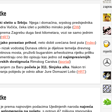
zapra
tke
i sletio u Srbiju
. Njega i domaćina, srpskog predsjednika
dra Vučića, čeka izlet u političko minsko polje (
DW
)
prema Zagrebu duga šest kilometara, vozi se samo jednim
(
HRT
)
jako porastao prihod
, neto dobit uvećana šest puta (
Index
)
 nizak vodostaj Dunava otkrio je dijelove temelja drevnog
mjerit
tinova mosta, pruživši bugarskim arheolozima rijetku priliku
mentiraju ono što opisuju kao jedno od
najimpresivnijih
erskih dostignuća
Rimskog Carstva (
tportal
)
anjem za Baru
počela je 311. Sinjska alka
. Nakon tri
vanja pobjedu je odnio alkar Jure Domazet Lošo (
HRT
)
tke
 je prema najnovijim podacima Ujedinjenih naroda
najveća
 aglomeracija na svijetu
, s gotovo 42 milijuna stanovnika.