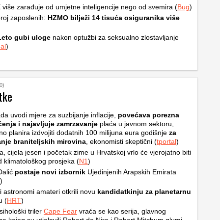
više zarađuje od umjetne inteligencije nego od svemira (
Bug
)
roj zaposlenih:
HZMO bilježi 14 tisuća osiguranika više
Leto gubi uloge
nakon optužbi za seksualno zlostavljanje
al
)
0)
tke
da uvodi mjere za suzbijanje inflacije,
povećava porezna
ćenja i najavljuje zamrzavanje
plaća u javnom sektoru,
no planira izdvojiti dodatnih 100 milijuna eura godišnje
za
nje braniteljskih mirovina
, ekonomisti skeptični (
tportal
)
ta, cijela jesen i početak zime u Hrvatskoj vrlo će vjerojatno biti
od klimatološkog prosjeka (
N1
)
Dalić
postaje novi izbornik
Ujedinjenih Arapskih Emirata
)
i astronomi amateri otkrili novu
kandidatkinju za planetarnu
u (
HRT
)
sihološki triler
Cape Fear
vraća se kao serija, glavnog