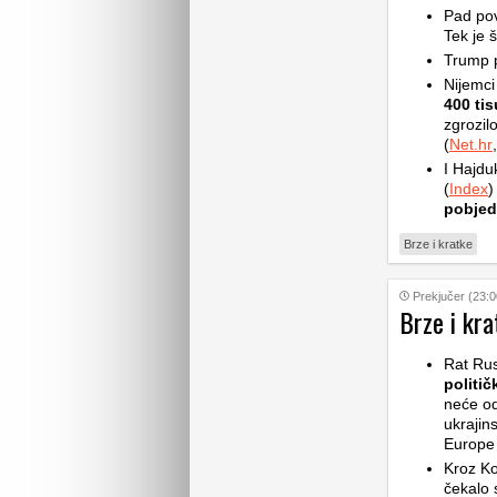
Pad pov
Tek je š
Trump p
Nijemci
400 ti
zgrozilo
(
Net.hr
,
I Hajdu
(
Index
)
pobjed
Brze i kratke
Prekjučer (23:0
Brze i kra
Rat Rus
politič
neće od
ukrajin
Europe d
Kroz Ko
čekalo s