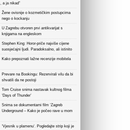
i, a ja nikad”
Žene ovisnije o kozmetičkim postupcima
nego o kockanju
U Zagrebu otvoren prvi antikvarijat s
knjigama na engleskom
Stephen King: Horor-priče najviše cijene
suosjećajni ljudi. Paradoksalno, ali istinito
Kako prepoznati lažne recenzije mobitela
Prevare na Bookingu: Rezervirali vilu da bi
shvatili da ne postoji
Tom Cruise snima nastavak kultnog filma
‘Days of Thunder’
Snima se dokumentarni film ‘Zagreb
Underground – Kako je počeo rave u mom
‘Vjesnik u plamenu‘. Pogledajte strip koji je