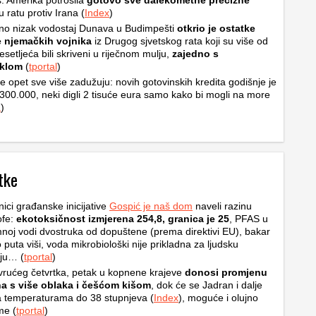
: Amerika potrošila
gotovo sve dalekometne precizne
 ratu protiv Irana (
Index
)
no nizak vodostaj Dunava u Budimpešti
otkrio je ostatke
e njemačkih vojnika
iz Drugog sjvetskog rata koji su više od
setljeća bili skriveni u riječnom mulju,
zajedno s
klom
(
tportal
)
se opet sve više zadužuju: novih gotovinskih kredita godišnje je
300.000, neki digli 2 tisuće eura samo kako bi mogli na more
a
)
tke
nici građanske inicijative
Gospić je naš dom
naveli razinu
ofe:
ekotoksičnost izmjerena 254,8, granica je 25
, PFAS u
oj vodi dvostruka od dopuštene (prema direktivi EU), bakar
o puta viši, voda mikrobiološki nije prikladna za ljudsku
ju… (
tportal
)
rućeg četvrtka, petak u kopnene krajeve
donosi promjenu
a s više oblaka i češćom kišom
, dok će se Jadran i dalje
na temperaturama do 38 stupnjeva (
Index
), moguće i olujno
me (
tportal
)