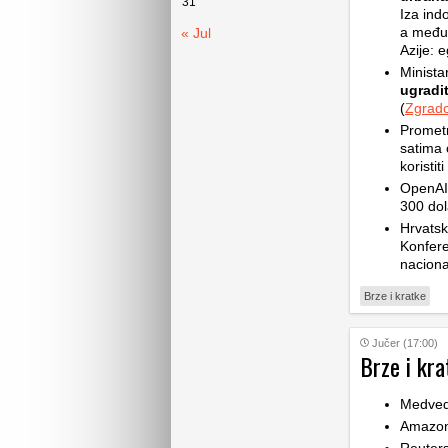
31
Iza ind
a među 
« Jul
Azije: e
Minista
ugradit
(
Zgrado
Prometn
satima 
koristi
OpenAI-
300 dol
Hrvatsk
Konfere
naciona
Brze i kratke
Jučer (17:00)
Brze i kra
Medve
Amazon 