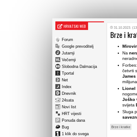
HRVATSKI WEB
31.10.2023. (13
Brze i kra
Forum
Mirovi
Google prevoditelj
Na
ner
Jutarnji
neradne
Večernji
Forbes
Slobodna Dalmacija
četvrti 
Tportal
James
Net
milijuna
Index
Lionel
Dnevnik
nogomet
Joško 
24sata
svijeta
Novi list
Sluga 
HRT vijesti
savezn
Ponuda dana
Bug
Brze i kratke
1 klik do svega