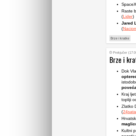
SpaceX 
Raste b
(
Lider
)
Jared 
(
Nacion
Brze i kratke
Prekjučer (17:0
Brze i kra
Dok Vla
optere
istodob
poveća
Kraj lje
topliji 
Zlatko 
(
24sata
Hrvatsk
maglic
Kultni p