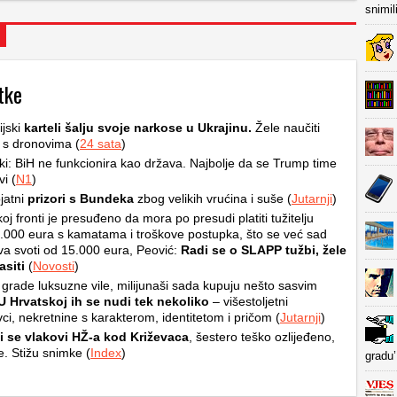
snimil
tke
jski
karteli šalju svoje narkose u Ukrajinu.
Žele naučiti
i s dronovima (
24 sata
)
i: BiH ne funkcionira kao država. Najbolje da se Trump time
i (
N1
)
jatni
prizori s Bundeka
zbog velikih vrućina i suše (
Jutarnji
)
oj fronti je presuđeno da mora po presudi platiti tužitelju
.000 eura s kamatama i troškove postupka, što se već sad
ava svoti od 15.000 eura, Peović:
Radi se o SLAPP tužbi, žele
asiti
(
Novosti
)
 grade luksuzne vile, milijunaši sada kupuju nešto sasvim
U Hrvatskoj ih se nudi tek nekoliko
– višestoljetni
ovci, nekretnine s karakterom, identitetom i pričom (
Jutarnji
)
li se vlakovi HŽ-a kod Križevaca
, šestero teško ozlijeđeno,
e. Stižu snimke (
Index
)
gradu’