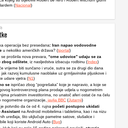
ca kojeg su utjelovili Robert de Niro i Robert Mitchum glumi
Bardem (
Nacional
)
0)
tke
ka operacija bez presedana
: Iran napao vodovodne
e
u nekoliko američkih država? (
tportal
)
i se proširila nova prevara,
“crne udovice” udaju se za
e zbog odštete
, iz nasljedstva izbacuju rodbinu (
Index
)
e vrijeme biti sunčano i vruće, sutra se za drugi dio dana
 jak razvoj kumulusne naoblake uz grmljavinske pljuskove i
e udare vjetra (
N1
)
ino se
ispričao zbog “pogrešaka” koje je napravio, a koje se
egovog kontroverznog plana prodaje udjela u nogometnim
njima privatnim investitorima, no unatoč aferi ostat će na čelu
e nogometne organizacije,
javlja BBC
(
Jutarnji
)
je potvrdio da će od 4. rujna
početi postupno ukidati
 Assistant
na Android mobitelima i tabletima, kao i na nizu
ih uređaja, što ukjlučuje pametne satove, slušalice i
ile koji koriste Android Auto (
Bug
)