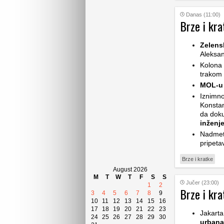
Danas (11:00)
Brze i kra
Zelensk
Aleksan
Kolona 
trakom 
MOL-u 
Iznimno
Konstan
da doku
inženj
Nadmet
pripeta
Brze i kratke
August 2026
M
T
W
T
F
S
S
Jučer (23:00)
1
2
Brze i kra
3
4
5
6
7
8
9
10
11
12
13
14
15
16
17
18
19
20
21
22
23
Jakarta
24
25
26
27
28
29
30
urbana