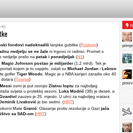
F
:00)
tke
nski fondovi nadoknadili
lanjske gubitke (
Poslovni
)
primje
adnu nedjelju se ne žale
ni trgovci ni radnici. Promet s
 nedjelje prelio na
petak i ponedjeljak
(
N1
)
:
Magic Johnson postao je milijarder
(1,2 mlrd). Tek je
sportaš kojem je to uspjelo, ostali su
Michael Jordan
i
Lebron
te golfer
Tiger Woods
. Magic je u NBA karijeri zaradio oko 40
 dolara (
Tportal
)
proiz
 Messi
osmi je put osvojio
Zlatnu loptu
za najboljeg
aša svijeta u protekloj sezoni.
Luka Modrić
(38) je deseti, a
Gvardiol
zauzeo je 25. mjesto. U utrci za najboljeg vratara
Dominik Livaković
je bio sedmi. (
HRT
)
pokorni Mate
Granić
: Glasanje protiv rezolucije o Gazi
jača
ištvo sa SAD-om
(
HRT
)