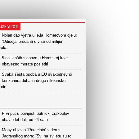
LASH VIJESTI
Nolan dao vjetra u leđa Homerovom djelu:
‘Odiseja’ prodana u više od milijun
raka
5 najljepših slapova u Hrvatskoj koje
obavezno morate posjetiti
Svaka šesta osoba u EU svakodnevno
konzumira duhan i druge nikotinske
vode
Prvi put u povijesti putnički zrakoplov
obavio let dulji od 24 sata
Moby objavio “Porcelain” video s
Jadranskog mora: “Svi na svijetu su to