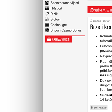
Sponzorirane vijesti
HRsport
SLIČNE VIJESTI
Rizik
Slotovi
Danas (15:00)
Brze i kra
Casino igre
Bitcoin Casino Bonus
Kolumbi
ARHIVA VIJESTI
ratovat
Puhovsk
pozabav
Nevjero
Radničk
preko 8
približ
nas ug
Dok svi
drugo:
ljetnik
Sudari
14 lakš
Brze i kratke