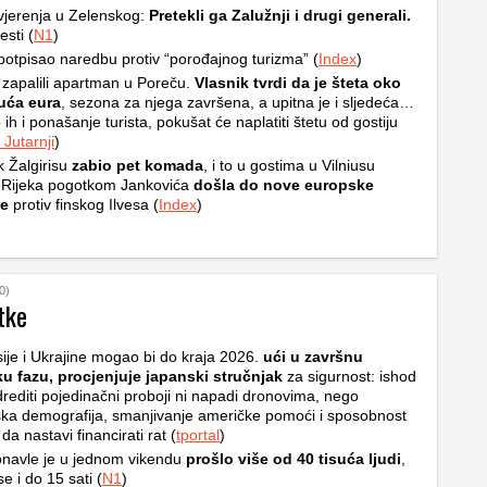
jerenja u Zelenskog:
Pretekli ga Zalužnji i drugi generali.
esti (
N1
)
otpisao naredbu protiv “porođajnog turizma” (
Index
)
 zapalili apartman u Poreču.
Vlasnik tvrdi da je šteta oko
suća eura
, sezona za njega završena, a upitna je i sljedeća…
 ih i ponašanje turista, pokušat će naplatiti štetu od gostiju
Jutarnji
)
k Žalgirisu
zabio pet komada
, i to u gostima u Vilniusu
 Rijeka pogotkom Jankovića
došla do nove europske
e
protiv finskog Ilvesa (
Index
)
0)
tke
ije i Ukrajine mogao bi do kraja 2026.
ući u završnu
ku fazu, procjenjuje japanski stručnjak
za sigurnost: ishod
rediti pojedinačni proboji ni napadi dronovima, nego
ska demografija, smanjivanje američke pomoći i sposobnost
a nastavi financirati rat (
tportal
)
navle je u jednom vikendu
prošlo više od 40 tisuća ljudi
,
e i do 15 sati (
N1
)