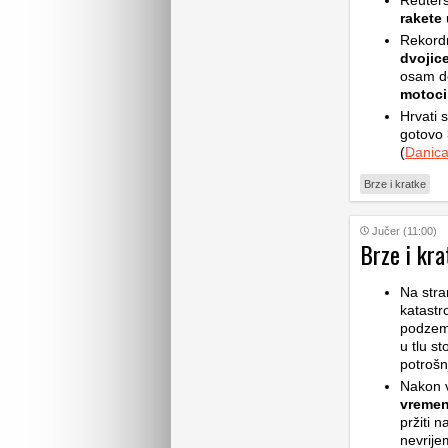
Reuters
rakete
u
Rekord
dvojic
osam de
motoci
Hrvati 
gotovo 
(
Danic
Brze i kratke
Jučer (11:00)
Brze i kra
Na stra
katastr
podzemn
u tlu st
potrošn
Nakon v
vremen
pržiti 
nevrije