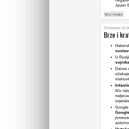
negativ
Javier 
Brze i kratke
Prekjučer (11:0
Brze i kra
Hakers
sustav
U Rusij
vojnik
Danas ć
očekuje
mahovit
Infant
tiču nj
natjeca
svjetsk
Google 
Google
povezan
automob