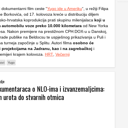
dokumentarni film ceste “
Yugo ide u Ameriku
“, u režiji Filipa
se Borkovića, od 17. kolovoza kreće u distribuciju diljem
sko-hrvatska koprodukcija prati skupinu milenijalaca
koji u
automobilu voze preko 10.000 kilometara
od New Yorka
esa. Nakon premijere na prestižnom CPH:DOX-u u Danskoj,
ade publike na Beldocsu te uspješnog prikazivanja u Puli i
na turneja započinje u Splitu. Autori filma
osobno će
i projekcijama na Jadranu, kao i na zagrebačkoj
i
remijeri krajem kolovoza.
HRT
,
Večernji
movi
Yugo
gdje
kumentaraca o NLO-ima i izvanzemaljcima:
h urota do stvarnih otmica