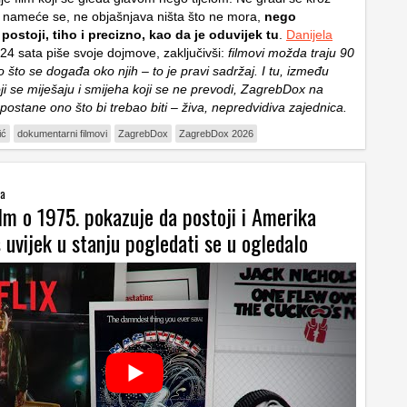
 nameće se, ne objašnjava ništa što ne mora,
nego
ostoji, tiho i precizno, kao da je oduvijek tu
.
Danijela
24 sata piše svoje dojmove, zaključivši:
filmovi možda traju 90
o što se događa oko njih – to je pravi sadržaj. I tu, između
oji se miješaju i smijeha koji se ne prevodi, ZagrebDox na
postane ono što bi trebao biti – živa, nepredvidiva zajednica.
ić
dokumentarni filmovi
ZagrebDox
ZagrebDox 2026
ba
lm o 1975. pokazuje da postoji i Amerika
š uvijek u stanju pogledati se u ogledalo