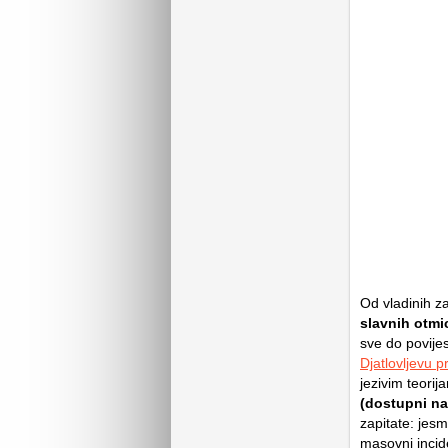
Od vladinih z
slavnih otmi
sve do povije
Djatlovljevu p
jezivim teorija
(dostupni n
zapitate: jesm
masovni incid