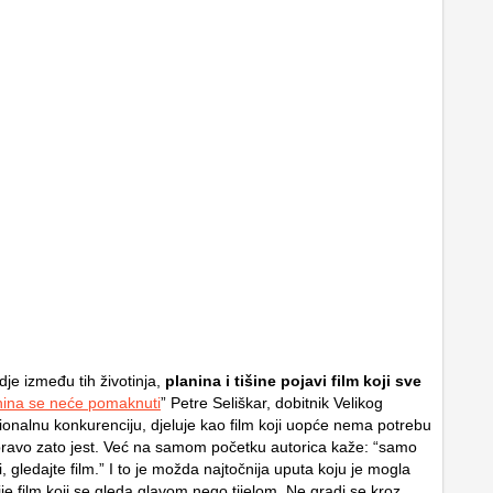
je između tih životinja,
planina i tišine pojavi film koji sve
nina se neće pomaknuti
” Petre Seliškar, dobitnik Velikog
ionalnu konkurenciju, djeluje kao film koji uopće nema potrebu
i upravo zato jest. Već na samom početku autorica kaže: “samo
i, gledajte film.” I to je možda najtočnija uputa koju je mogla
nije film koji se gleda glavom nego tijelom. Ne gradi se kroz