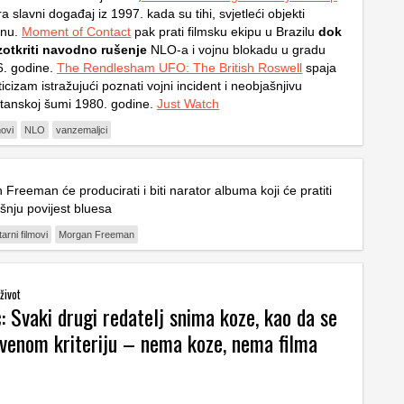
ra slavni događaj iz 1997. kada su tihi, svjetleći objekti
zonu.
Moment of Contact
pak prati filmsku ekipu u Brazilu
dok
otkriti navodno rušenje
NLO-a i vojnu blokadu u gradu
6. godine.
The Rendlesham UFO: The British Roswell
spaja
sticizam istražujući poznati vojni incident i neobjašnjivu
ritanskoj šumi 1980. godine.
Just Watch
movi
NLO
vanzemaljci
Freeman će producirati i biti narator albuma koji će pratiti
šnju povijest bluesa
rni filmovi
Morgan Freeman
život
: Svaki drugi redatelj snima koze, kao da se
ivenom kriteriju – nema koze, nema filma