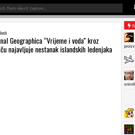
F
losti
onal Geographica “Vrijeme i voda” kroz
ču najavljuje nestanak islandskih ledenjaka
proiz
snimil