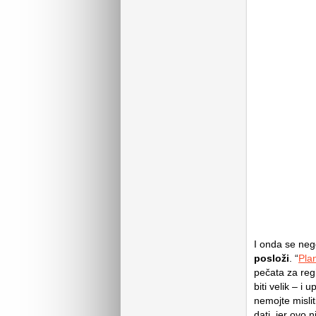
I onda se negd
posloži
. “
Pla
pečata za reg
biti velik – 
nemojte mislit
dati, jer ovo 