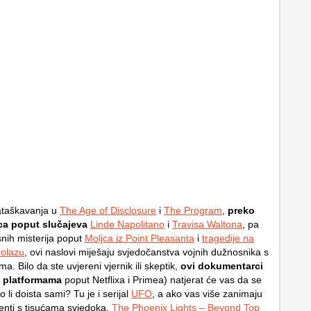
ataškavanja u
The Age of Disclosure
i
The Program
,
preko
ca poput slučajeva
Linde Napolitano
i
Travisa Waltona
, pa
snih misterija poput
Moljca iz Point Pleasanta
i
tragedije na
rolazu
, ovi naslovi miješaju svjedočanstva vojnih dužnosnika s
ma. Bilo da ste uvjereni vjernik ili skeptik,
ovi dokumentarci
a platformama
poput Netflixa i Primea) natjerat će vas da se
o li doista sami? Tu je i serijal
UFO
, a ako vas više zanimaju
enti s tisućama svjedoka,
The Phoenix Lights – Beyond Top