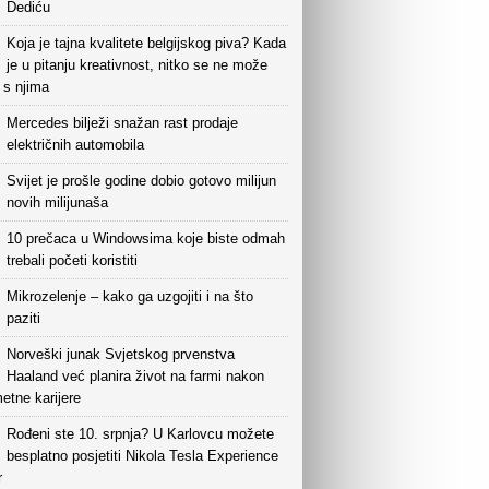
Dediću
Koja je tajna kvalitete belgijskog piva? Kada
je u pitanju kreativnost, nitko se ne može
i s njima
Mercedes bilježi snažan rast prodaje
električnih automobila
Svijet je prošle godine dobio gotovo milijun
novih milijunaša
10 prečaca u Windowsima koje biste odmah
trebali početi koristiti
Mikrozelenje – kako ga uzgojiti i na što
paziti
Norveški junak Svjetskog prvenstva
Haaland već planira život na farmi nakon
etne karijere
Rođeni ste 10. srpnja? U Karlovcu možete
besplatno posjetiti Nikola Tesla Experience
r