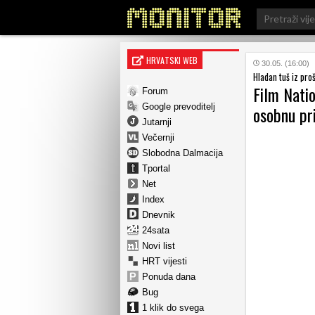
Search
for:
HRVATSKI WEB
30.05. (16:00)
Hladan tuš iz proš
Film Nati
Forum
Google prevoditelj
osobnu pri
Jutarnji
Večernji
Slobodna Dalmacija
Tportal
Net
Index
Dnevnik
24sata
Novi list
HRT vijesti
Ponuda dana
Bug
1 klik do svega