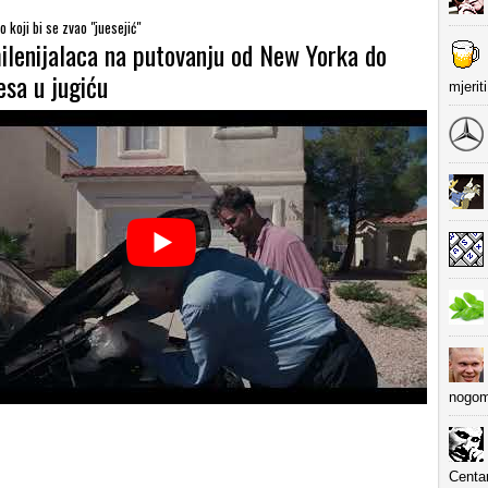
 koji bi se zvao "juesejić"
ilenijalaca na putovanju od New Yorka do
esa u jugiću
mjerit
nogom
Centa