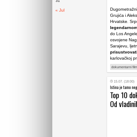
31
Dugometražni 
« Jul
Grujića i Alek
Hrvatske. Srp
legendarnom 
do Los Angel
osvojene Nagr
Sarajevu, ljet
prisustvovat
karlovačkoj p
dokumentarni fil
15.07. (18:00)
Istina je tamo ne
Top 10 do
Od vladini