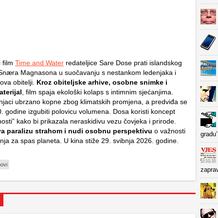
 film
Time and Water
redateljice Sare Dose prati islandskog
a Snæra Magnasona u suočavanju s nestankom ledenjaka i
va obitelji.
Kroz obiteljske arhive, osobne snimke i
terijal
, film spaja ekološki kolaps s intimnim sjećanjima.
enjaci ubrzano kopne zbog klimatskih promjena, a predviđa se
. godine izgubiti polovicu volumena. Dosa koristi koncept
osti” kako bi prikazala neraskidivu vezu čovjeka i prirode.
va paralizu strahom i nudi osobnu perspektivu
o važnosti
gradu’
nja za spas planeta. U kina stiže 29. svibnja 2026. godine.
movi
zapra