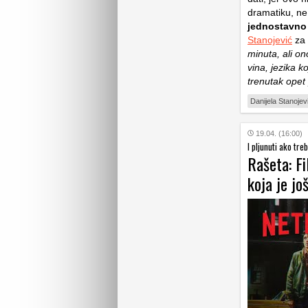
dramatiku, ne
jednostavno p
Stanojević
za 
minuta, ali on
vina, jezika k
trenutak opet 
Danijela Stanojev
19.04. (16:00)
I pljunuti ako tre
Rašeta: Fi
koja je jo