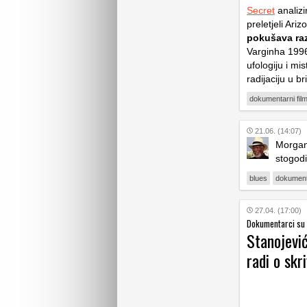
Secret
analizi
preletjeli Ari
pokušava raz
Varginha 199
ufologiju i mi
radijaciju u b
dokumentarni fil
21.06. (14:07)
Morgan 
stogodi
blues
dokumenta
27.04. (17:00)
Dokumentarci su 
Stanojević
radi o skr