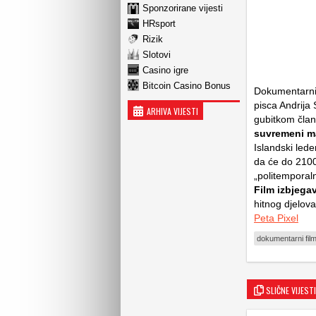
Sponzorirane vijesti
HRsport
Rizik
Slotovi
Casino igre
Bitcoin Casino Bonus
Dokumentarni
pisca Andrij
ARHIVA VIJESTI
gubitkom člano
suvremeni ma
Islandski led
da će do 2100
„politemporaln
Film izbjega
hitnog djelova
Peta Pixel
dokumentarni fil
SLIČNE VIJESTI