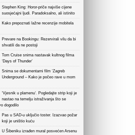
Stephen King: Horor-priče najviše cijene
suosjećajni ljudi. Paradoksalno, ali istinito
Kako prepoznati lažne recenzije mobitela
Prevare na Bookingu: Rezervirali vilu da bi
shvatili da ne postoji
Tom Cruise snima nastavak kultnog filma
‘Days of Thunder’
Snima se dokumentarni film ‘Zagreb
Underground – Kako je počeo rave u mom
‘Vjesnik u plamenu‘. Pogledajte strip koji je
nastao na temelju istraživanja što se
vo dogodilo
Pas u SAD-u uključio toster. Izazvao požar
koji je uništio kuću
U Šibeniku izrađen mural posvećen Arsenu