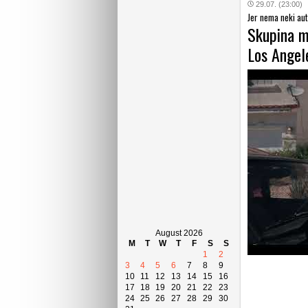
29.07. (23:00)
Jer nema neki auto
Skupina m
Los Angel
August 2026
M
T
W
T
F
S
S
1
2
3
4
5
6
7
8
9
10
11
12
13
14
15
16
17
18
19
20
21
22
23
24
25
26
27
28
29
30