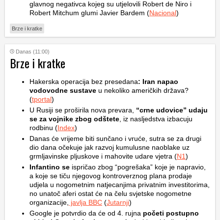
glavnog negativca kojeg su utjelovili Robert de Niro i
Robert Mitchum glumi Javier Bardem (
Nacional
)
Brze i kratke
Danas (11:00)
Brze i kratke
Hakerska operacija bez presedana
: Iran napao
vodovodne sustave
u nekoliko američkih država?
(
tportal
)
U Rusiji se proširila nova prevara,
“crne udovice” udaju
se za vojnike zbog odštete
, iz nasljedstva izbacuju
rodbinu (
Index
)
Danas će vrijeme biti sunčano i vruće, sutra se za drugi
dio dana očekuje jak razvoj kumulusne naoblake uz
grmljavinske pljuskove i mahovite udare vjetra (
N1
)
Infantino se
ispričao zbog “pogrešaka” koje je napravio,
a koje se tiču njegovog kontroverznog plana prodaje
udjela u nogometnim natjecanjima privatnim investitorima,
no unatoč aferi ostat će na čelu svjetske nogometne
organizacije,
javlja BBC
(
Jutarnji
)
Google je potvrdio da će od 4. rujna
početi postupno