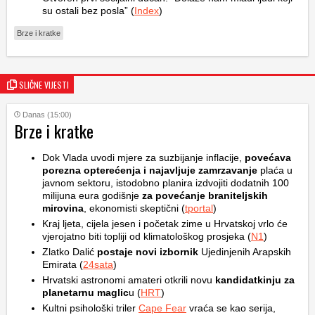
su ostali bez posla” (
Index
)
Brze i kratke
SLIČNE VIJESTI
Danas (15:00)
Brze i kratke
Dok Vlada uvodi mjere za suzbijanje inflacije,
povećava
porezna opterećenja i najavljuje zamrzavanje
plaća u
javnom sektoru, istodobno planira izdvojiti dodatnih 100
milijuna eura godišnje
za povećanje braniteljskih
mirovina
, ekonomisti skeptični (
tportal
)
Kraj ljeta, cijela jesen i početak zime u Hrvatskoj vrlo će
vjerojatno biti topliji od klimatološkog prosjeka (
N1
)
Zlatko Dalić
postaje novi izbornik
Ujedinjenih Arapskih
Emirata (
24sata
)
Hrvatski astronomi amateri otkrili novu
kandidatkinju za
planetarnu maglic
u (
HRT
)
Kultni psihološki triler
Cape Fear
vraća se kao serija,