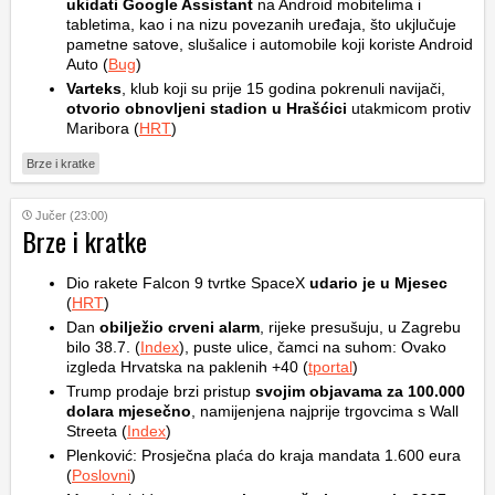
ukidati Google Assistant
na Android mobitelima i
tabletima, kao i na nizu povezanih uređaja, što ukjlučuje
pametne satove, slušalice i automobile koji koriste Android
Auto (
Bug
)
Varteks
, klub koji su prije 15 godina pokrenuli navijači,
otvorio obnovljeni stadion u Hrašćici
utakmicom protiv
Maribora (
HRT
)
Brze i kratke
Jučer (23:00)
Brze i kratke
Dio rakete Falcon 9 tvrtke SpaceX
udario je u Mjesec
(
HRT
)
Dan
obilježio crveni alarm
, rijeke presušuju, u Zagrebu
bilo 38.7. (
Index
), puste ulice, čamci na suhom: Ovako
izgleda Hrvatska na paklenih +40 (
tportal
)
Trump prodaje brzi pristup
svojim objavama za 100.000
dolara mjesečno
, namijenjena najprije trgovcima s Wall
Streeta (
Index
)
Plenković: Prosječna plaća do kraja mandata 1.600 eura
(
Poslovni
)