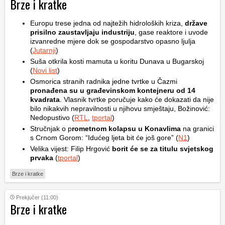
Brze i kratke
Europu trese jedna od najtežih hidroloških kriza,
države
prisilno zaustavljaju industriju
, gase reaktore i uvode
izvanredne mjere dok se gospodarstvo opasno ljulja
(
Jutarnji
)
Suša otkrila kosti mamuta u koritu Dunava u Bugarskoj
(
Novi list
)
Osmorica stranih radnika jedne tvrtke u Čazmi
pronađena su u građevinskom kontejneru od 14
kvadrata
. Vlasnik tvrtke poručuje kako će dokazati da nije
bilo nikakvih nepravilnosti u njihovu smještaju, Božinović:
Nedopustivo (
RTL
,
tportal
)
Stručnjak o p
rometnom kolapsu u Konavlima
na granici
s Crnom Gorom: “Idućeg ljeta bit će još gore” (
N1
)
Velika vijest: Filip Hrgović
borit će se za titulu svjetskog
prvaka
(
tportal
)
Brze i kratke
Prekjučer (11:00)
Brze i kratke