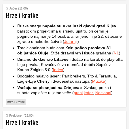
Jučer (11:00)
Brze i kratke
Ruske snage
napale su ukrajinski glavni grad Kijev
balističkim projektilima u srijedu ujutro, pri čemu je
poginulo najmanje 14 osoba, a ranjeno ih je 22, oštećene
zgrade u nekoliko četvrti (
Jutarnji
)
Tradicionalnom budnicom Knin
počeo proslavu 31.
obljetnice Oluje
: Stiže državni vrh i tisuće građana (
N1
)
Dinamo
deklasirao Litavce
i došao na korak do play-offa
Lige prvaka, Kovačevićeva momčad dobila Sopićev
Kauno Žalgiris 5:0 (
Index
)
Boogaloo najavio jesen: Partibrejkers, Tito & Tarantula,
Eagle-Eye Cherry i dvadesetak nastupa (
Muzika
)
Vraćaju se plesnjaci na Zrinjevac
. Svakog petka i
subote zaplešite u ljetno veče (
putni
kofer
,
Nacional
)
Brze i kratke
Prekjučer (23:00)
Brze i kratke