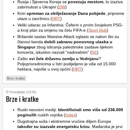
Rusija i Sjeverna Koreja se
povezuju mostom
, to izaziva
zabrinutost u Ukrajini (
DW
)
Knin
spreman za obilježavanje Dana pobjede
, pripreme
ulaze u završnicu (
HRT
)
Veliki udarac za Infantina: Čeferin s prvim čovjekom PSG-
a kroji plan za smjenu na čelu FIFA-e (
Sport klub
)
Britanski sastav Massive Attack oglasio se nakon što su
članovi benda
dobili zabranu ponovnog ulaska u
Singapur
zbog isticanja palestinske zastave tijekom
koncerta, iskustvo nazvali “nadrealnim” (
N1
)
Zašto
svi žele državnu zemlju u Vodnjanu
?
Poljoprivrednicima u Istri podijeljeno je više od 15.000
hektara, najviše u ovoj općini (
HRT
)
Brze i kratke
Ponedjeljak (23:00)
Brze i kratke
Ruski neovisni mediji:
Identificirali smo više od 236.000
poginulih
ruskih vojnika (
Index
)
Dugotrajna suša i ekstremne vrućine diljem Europe
također su izazvale energetsku krizu
. Mađarska je prvi