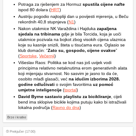
Potraga za rješenjem za Hormuz
spustila cijene nafte
ispod 80 dolara (
HRT
)
Austriju pogodio najtopliji dan u povijesti mjerenja, u Beču
rekordnih 40,8 stupnjeva (
N1
)
Nakon utakmice NK Varaždina i Hajduka
zapaljena
sjedala na tribinama
gdje je bila Torcida, koja je uoči
utakmice pozivala na bojkot zbog visokih cijena ulaznica
koje su kasnije snizili, šteta u tisućama eura. Oglasio se
klub domaćin: “
Zato su, gospodo, cijene ovakve
”
(
Sportske
,
Večernji
)
Višeslav Raos: Politika se kod nas još uvijek vodi
principima relativno netaknutima erom generativnih alata
koji mijenjaju stvarnost. No sasvim je jasno to da će,
osobito mlađi glasači, već
na idućim izborima 2028.
godine odlučivati
o svojim favoritima
uz pomoć
umjetne inteligencije
(
tportal
)
David Byrne sastavio playlistu za bicikliranje
, cijeli
bend ima sklopive bicikle kojima putuju kako bi istraživali
lokalna područja (
Ravno do dna
)
Brze i kratke
Prekjučer (17:00)