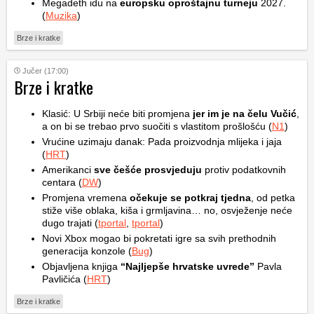
Megadeth idu na
europsku oproštajnu turneju
2027.
(
Muzika
)
Brze i kratke
Jučer (17:00)
Brze i kratke
Klasić: U Srbiji neće biti promjena
jer im je na čelu Vučić
,
a on bi se trebao prvo suočiti s vlastitom prošlošću (
N1
)
Vrućine uzimaju danak: Pada proizvodnja mlijeka i jaja
(
HRT
)
Amerikanci
sve češće prosvjeduju
protiv podatkovnih
centara (
DW
)
Promjena vremena
očekuje se potkraj tjedna
, od petka
stiže više oblaka, kiša i grmljavina… no, osvježenje neće
dugo trajati (
tportal
,
tportal
)
Novi Xbox mogao bi pokretati igre sa svih prethodnih
generacija konzole (
Bug
)
Objavljena knjiga
“Najljepše hrvatske uvrede”
Pavla
Pavličića (
HRT
)
Brze i kratke