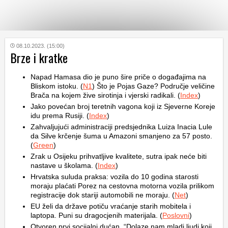
KATEGORIJE
08.10.2023. (15:00)
Brze i kratke
HRVATSKI
Napad Hamasa dio je puno šire priče o događajima na
WEB
Bliskom istoku. (
N1
) Što je Pojas Gaze? Područje veličine
Brača na kojem žive sirotinja i vjerski radikali. (
Index
)
Jako povećan broj teretnih vagona koji iz Sjeverne Koreje
idu prema Rusiji. (
Index
)
Zahvaljujući administraciji predsjednika Luiza Inacia Lule
da Silve krčenje šuma u Amazoni smanjeno za 57 posto.
(
Green
)
Zrak u Osijeku prihvatljive kvalitete, sutra ipak neće biti
nastave u školama. (
Index
)
Hrvatska suluda praksa: vozila do 10 godina starosti
moraju plaćati Porez na cestovna motorna vozila prilikom
registracije dok stariji automobili ne moraju. (
Net
)
EU želi da države potiču vraćanje starih mobitela i
laptopa. Puni su dragocjenih materijala. (
Poslovni
)
Otvoren prvi socijalni dućan. “Dolaze nam mladi ljudi koji