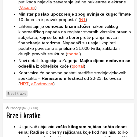
put ikada najavila zatvaranje jedine nuklearne elektrane
(
Večernji
)
Ministar
poslao upozorenje zbog svinjske kuge
: “Imate
10 dana za ispravak propusta” (
N1
)
Lihtenštajn je
osnovao krizni stožer
nakon velikog
kibernetičkog napada na registar stvarnih vlasnika pravnih
subjekata, koji se koristi u borbi protiv pranja novca i
financiranja terorizma. Napadači su uspjeli kopirati
podatke povezane s približno 31.000 tvrtki, zaklada i
drugih pravnih struktura (
tportal
)
Novi detalji tragedije u Zagorju:
Majka djece nedavno se
odselila
iz obiteljske kuće (
tportal
)
Koprivnica će ponovno postati središte srednjovjekovnih
spektakla –
Renesansni festival
od 20-23. kolovoza
(
HRT
,
ePodravina
)
Brze i kratke
Ponedjeljak (17:00)
Brze i kratke
Uzgajivač objasnio
zašto kilogram rajčica košta deset
eura
: Radi se o cherry rajčicama koje kod nas nisu toliko