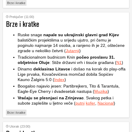
Brze i kratke
Prekjučer (11:00)
Brze i kratke
Ruske snage
napale su ukrajinski glavni grad Kijev
balističkim projektilima u srijedu ujutro, pri čemu je
poginulo najmanje 14 osoba, a ranjeno ih je 22, oštećene
zgrade u nekoliko četvrti (
Jutarnji
)
Tradicionalnom budnicom Knin
počeo proslavu 31.
obljetnice Oluje
: Stiže državni vrh i tisuće građana (
N1
)
Dinamo
deklasirao Litavce
i došao na korak do play-offa
Lige prvaka, Kovačevićeva momčad dobila Sopićev
Kauno Žalgiris 5:0 (
Index
)
Boogaloo najavio jesen: Partibrejkers, Tito & Tarantula,
Eagle-Eye Cherry i dvadesetak nastupa (
Muzika
)
Vraćaju se plesnjaci na Zrinjevac
. Svakog petka i
subote zaplešite u ljetno veče (
putni
kofer
,
Nacional
)
Brze i kratke
Utorak (23:00)