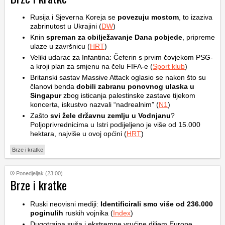
Rusija i Sjeverna Koreja se
povezuju mostom
, to izaziva
zabrinutost u Ukrajini (
DW
)
Knin
spreman za obilježavanje Dana pobjede
, pripreme
ulaze u završnicu (
HRT
)
Veliki udarac za Infantina: Čeferin s prvim čovjekom PSG-
a kroji plan za smjenu na čelu FIFA-e (
Sport klub
)
Britanski sastav Massive Attack oglasio se nakon što su
članovi benda
dobili zabranu ponovnog ulaska u
Singapur
zbog isticanja palestinske zastave tijekom
koncerta, iskustvo nazvali “nadrealnim” (
N1
)
Zašto
svi žele državnu zemlju u Vodnjanu
?
Poljoprivrednicima u Istri podijeljeno je više od 15.000
hektara, najviše u ovoj općini (
HRT
)
Brze i kratke
Ponedjeljak (23:00)
Brze i kratke
Ruski neovisni mediji:
Identificirali smo više od 236.000
poginulih
ruskih vojnika (
Index
)
Dugotrajna suša i ekstremne vrućine diljem Europe