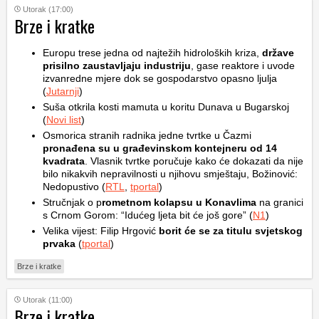
Utorak (17:00)
Brze i kratke
Europu trese jedna od najtežih hidroloških kriza,
države
prisilno zaustavljaju industriju
, gase reaktore i uvode
izvanredne mjere dok se gospodarstvo opasno ljulja
(
Jutarnji
)
Suša otkrila kosti mamuta u koritu Dunava u Bugarskoj
(
Novi list
)
Osmorica stranih radnika jedne tvrtke u Čazmi
pronađena su u građevinskom kontejneru od 14
kvadrata
. Vlasnik tvrtke poručuje kako će dokazati da nije
bilo nikakvih nepravilnosti u njihovu smještaju, Božinović:
Nedopustivo (
RTL
,
tportal
)
Stručnjak o p
rometnom kolapsu u Konavlima
na granici
s Crnom Gorom: “Idućeg ljeta bit će još gore” (
N1
)
Velika vijest: Filip Hrgović
borit će se za titulu svjetskog
prvaka
(
tportal
)
Brze i kratke
Utorak (11:00)
Brze i kratke