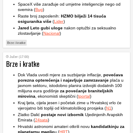
SpaceX više zarađuje od umjetne inteligencije nego od
svemira (
Bug
)
Raste broj zaposlenih:
HZMO bilježi 14 tisuća
osiguranika više
(
Lider
)
Jared Leto gubi uloge
nakon optužbi za seksualno
zlostavljanje (
Nacional
)
Brze i kratke
Jučer (17:00)
Brze i kratke
Dok Vlada uvodi mjere za suzbijanje inflacije,
povećava
porezna opterećenja i najavljuje zamrzavanje
plaća u
javnom sektoru, istodobno planira izdvojiti dodatnih 100
milijuna eura godišnje
za povećanje braniteljskih
mirovina
, ekonomisti skeptični (
tportal
)
Kraj ljeta, cijela jesen i početak zime u Hrvatskoj vrlo će
vjerojatno biti topliji od klimatološkog prosjeka (
N1
)
Zlatko Dalić
postaje novi izbornik
Ujedinjenih Arapskih
Emirata (
24sata
)
Hrvatski astronomi amateri otkrili novu
kandidatkinju za
planetarnu maglic
u (
HRT
)