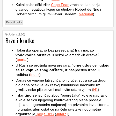
Kultni psihološki triler
Cape Fear
vraća se kao serija,
glavnog negativca kojeg su utjelovili Robert de Niro i
Robert Mitchum glumi Javier Bardem (
Nacional
)
Brze i kratke
Jučer (11:00)
Brze i kratke
Hakerska operacija bez presedana
: Iran napao
vodovodne sustave
u nekoliko američkih država?
(
tportal
)
U Rusiji se proširila nova prevara,
“crne udovice” udaju
se za vojnike zbog odštete
, iz nasljedstva izbacuju
rodbinu (
Index
)
Danas će vrijeme biti sunčano i vruće, sutra se za drugi
dio dana očekuje jak razvoj kumulusne naoblake uz
grmljavinske pljuskove i mahovite udare vjetra (
N1
)
Infantino se
ispričao zbog “pogrešaka” koje je napravio,
a koje se tiču njegovog kontroverznog plana prodaje
udjela u nogometnim natjecanjima privatnim investitorima,
no unatoč aferi ostat će na čelu svjetske nogometne
organizacije,
javlja BBC
(
Jutarnji
)