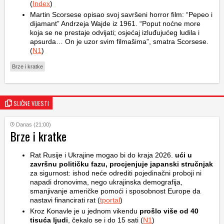
(
Index
)
Martin Scorsese opisao svoj savršeni horror film: “Pepeo i
dijamant” Andrzeja Wajde iz 1961. “Poput noćne more
koja se ne prestaje odvijati; osjećaj izluđujućeg ludila i
apsurda… On je uzor svim filmašima”, smatra Scorsese.
(
N1
)
Brze i kratke
SLIČNE VIJESTI
Danas (21:00)
Brze i kratke
Rat Rusije i Ukrajine mogao bi do kraja 2026.
ući u
završnu političku fazu, procjenjuje japanski stručnjak
za sigurnost: ishod neće odrediti pojedinačni proboji ni
napadi dronovima, nego ukrajinska demografija,
smanjivanje američke pomoći i sposobnost Europe da
nastavi financirati rat (
tportal
)
Kroz Konavle je u jednom vikendu
prošlo više od 40
tisuća ljudi
, čekalo se i do 15 sati (
N1
)