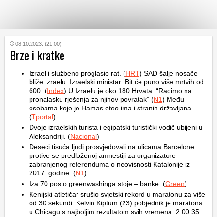
KATEGORIJE
08.10.2023. (21:00)
Brze i kratke
HRVATSKI
Izrael i službeno proglasio rat. (
HRT
) SAD šalje nosače
WEB
bliže Izraelu. Izraelski ministar: Bit će puno više mrtvih od
600. (
Index
) U Izraelu je oko 180 Hrvata: “Radimo na
pronalasku rješenja za njihov povratak” (
N1
) Među
osobama koje je Hamas oteo ima i stranih državljana.
(
Tportal
)
Dvoje izraelskih turista i egipatski turistički vodič ubijeni u
Aleksandriji. (
Nacional
)
Deseci tisuća ljudi prosvjedovali na ulicama Barcelone:
protive se predloženoj amnestiji za organizatore
zabranjenog referenduma o neovisnosti Katalonije iz
2017. godine. (
N1
)
Iza 70 posto greenwashinga stoje – banke. (
Green
)
Kenijski atletičar srušio svjetski rekord u maratonu za više
od 30 sekundi: Kelvin Kiptum (23) pobjednik je maratona
u Chicagu s najboljim rezultatom svih vremena: 2:00.35.