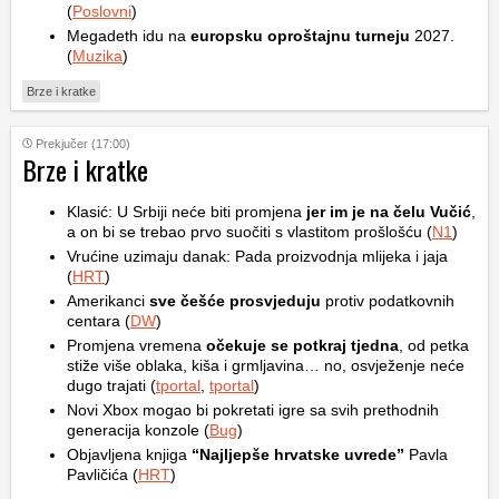
(
Poslovni
)
Megadeth idu na
europsku oproštajnu turneju
2027.
(
Muzika
)
Brze i kratke
Prekjučer (17:00)
Brze i kratke
Klasić: U Srbiji neće biti promjena
jer im je na čelu Vučić
,
a on bi se trebao prvo suočiti s vlastitom prošlošću (
N1
)
Vrućine uzimaju danak: Pada proizvodnja mlijeka i jaja
(
HRT
)
Amerikanci
sve češće prosvjeduju
protiv podatkovnih
centara (
DW
)
Promjena vremena
očekuje se potkraj tjedna
, od petka
stiže više oblaka, kiša i grmljavina… no, osvježenje neće
dugo trajati (
tportal
,
tportal
)
Novi Xbox mogao bi pokretati igre sa svih prethodnih
generacija konzole (
Bug
)
Objavljena knjiga
“Najljepše hrvatske uvrede”
Pavla
Pavličića (
HRT
)