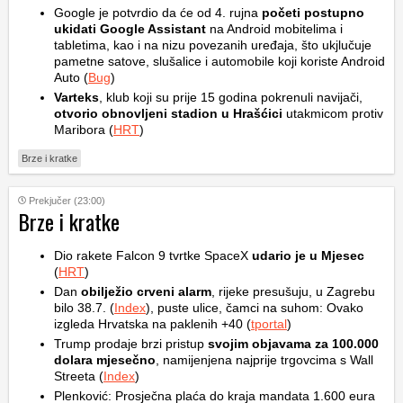
Google je potvrdio da će od 4. rujna
početi postupno
ukidati Google Assistant
na Android mobitelima i
tabletima, kao i na nizu povezanih uređaja, što ukjlučuje
pametne satove, slušalice i automobile koji koriste Android
Auto (
Bug
)
Varteks
, klub koji su prije 15 godina pokrenuli navijači,
otvorio obnovljeni stadion u Hrašćici
utakmicom protiv
Maribora (
HRT
)
Brze i kratke
Prekjučer (23:00)
Brze i kratke
Dio rakete Falcon 9 tvrtke SpaceX
udario je u Mjesec
(
HRT
)
Dan
obilježio crveni alarm
, rijeke presušuju, u Zagrebu
bilo 38.7. (
Index
), puste ulice, čamci na suhom: Ovako
izgleda Hrvatska na paklenih +40 (
tportal
)
Trump prodaje brzi pristup
svojim objavama za 100.000
dolara mjesečno
, namijenjena najprije trgovcima s Wall
Streeta (
Index
)
Plenković: Prosječna plaća do kraja mandata 1.600 eura