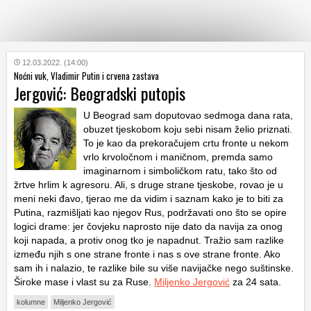
KATEGORIJE
12.03.2022. (14:00)
Noćni vuk, Vladimir Putin i crvena zastava
Jergović: Beogradski putopis
HRVATSKI
WEB
U Beograd sam doputovao sedmoga dana rata,
obuzet tjeskobom koju sebi nisam želio priznati.
To je kao da prekoračujem crtu fronte u nekom
vrlo krvoločnom i maničnom, premda samo
imaginarnom i simboličkom ratu, tako što od
žrtve hrlim k agresoru. Ali, s druge strane tjeskobe, rovao je u
meni neki đavo, tjerao me da vidim i saznam kako je to biti za
Putina, razmišljati kao njegov Rus, podržavati ono što se opire
logici drame: jer čovjeku naprosto nije dato da navija za onog
koji napada, a protiv onog tko je napadnut. Tražio sam razlike
između njih s one strane fronte i nas s ove strane fronte. Ako
sam ih i nalazio, te razlike bile su više navijačke nego suštinske.
Široke mase i vlast su za Ruse.
Miljenko Jergović
za 24 sata.
kolumne
Miljenko Jergović