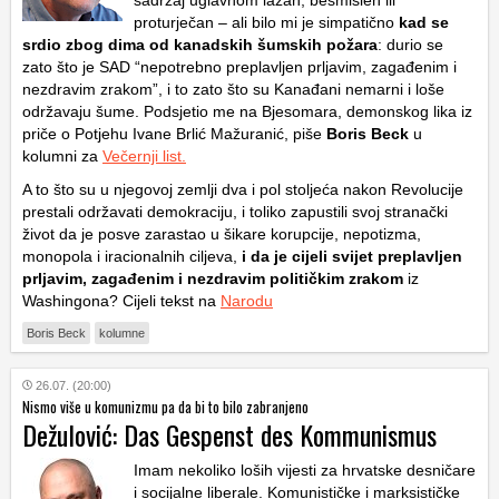
sadržaj uglavnom lažan, besmislen ili
proturječan – ali bilo mi je simpatično
kad se
srdio zbog dima od kanadskih šumskih požara
: durio se
zato što je SAD “nepotrebno preplavljen prljavim, zagađenim i
nezdravim zrakom”, i to zato što su Kanađani nemarni i loše
održavaju šume. Podsjetio me na Bjesomara, demonskog lika iz
priče o Potjehu Ivane Brlić Mažuranić, piše
Boris Beck
u
kolumni za
Večernji list.
A to što su u njegovoj zemlji dva i pol stoljeća nakon Revolucije
prestali održavati demokraciju, i toliko zapustili svoj stranački
život da je posve zarastao u šikare korupcije, nepotizma,
monopola i iracionalnih ciljeva,
i da je cijeli svijet preplavljen
prljavim, zagađenim i nezdravim političkim zrakom
iz
Washingona? Cijeli tekst na
Narodu
Boris Beck
kolumne
26.07. (20:00)
Nismo više u komunizmu pa da bi to bilo zabranjeno
Dežulović: Das Gespenst des Kommunismus
Imam nekoliko loših vijesti za hrvatske desničare
i socijalne liberale. Komunističke i marksističke