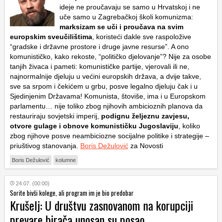
ideje ne proučavaju se samo u Hrvatskoj i ne
uče samo u Zagrebačkoj školi komunizma:
marksizam se uči i proučava na svim
europskim sveučilištima
, koristeći dakle sve raspoložive
“gradske i državne prostore i druge javne resurse”. A ono
komunističko, kako rekoste, “političko djelovanje”? Nije za osobe
tanjih živaca i pameti: komunističke partije, vjerovali ili ne,
najnormalnije djeluju u većini europskih država, a dvije takve,
sve sa srpom i čekićem u grbu, posve legalno djeluju čak i u
Sjedinjenim Državama! Komunista, štoviše, ima i u Europskom
parlamentu… nije toliko zbog njihovih ambicioznih planova da
restauriraju sovjetski imperij,
podignu željeznu zavjesu,
otvore gulage i obnove komunističku Jugoslaviju
, koliko
zbog njihove posve neambiciozne socijalne politike i strategije –
priuštivog stanovanja.
Boris Dežulović
za Novosti
Boris Dežulović
kolumne
24.07. (00:00)
Sorite bivši kolege, ali program im je bio predobar
Krušelj: U društvu zasnovanom na korupciji
prevare birača unosan su posao