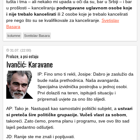
tušta i tma – ali nekako mi upada u oči da su, bar u Srbiji – i bar
u prošlosti – kanceliranju
podvrgavane uglavnom osobe koje
i nije trebalo kancelirati
ili 2 osobe koje je trebalo kancelirati
pre nego što su se kvalifikovale za kanceliranje.
Svetislav
Basara
kolumne
Svetislav Basara
31.07. (22:00)
Prolaze, a psi ostaju
Ivančić: Karavane
IP: Fino smo ti rekli, Josipe: Dabro je zaslužio da
bude naša prethodnica. Naša avangarda.
Specijalna izvidnička postrojba u jednoj osobi.
Prvi dolaziš na teren, ispituješ situaciju i
pripremaš uvjete za ono što slijedi.
AP: Tako je. Nastupaš kao samostalni politički subjekt, a
ustvari
si preteča šire političke grupacije. Vučeš vlast za sobom
,
takoreći. Zato ćemo, prema planu i programu, sve ovo što sad
laješ pedantno odšutjeti.
JD: Ranije ste me znali i popljuvati.