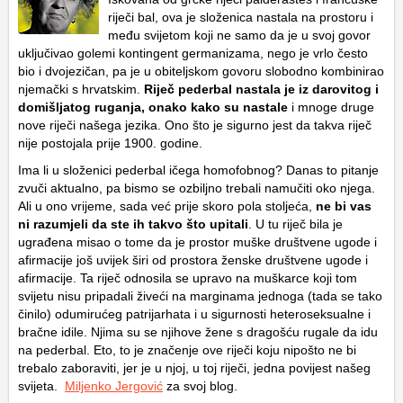
riječi bal, ova je složenica nastala na prostoru i
među svijetom koji ne samo da je u svoj govor
uključivao golemi kontingent germanizama, nego je vrlo često
bio i dvojezičan, pa je u obiteljskom govoru slobodno kombinirao
njemački s hrvatskim.
Riječ pederbal nastala je iz darovitog i
domišljatog ruganja, onako kako su nastale
i mnoge druge
nove riječi našega jezika. Ono što je sigurno jest da takva riječ
nije postojala prije 1900. godine.
Ima li u složenici pederbal ičega homofobnog? Danas to pitanje
zvuči aktualno, pa bismo se ozbiljno trebali namučiti oko njega.
Ali u ono vrijeme, sada već prije skoro pola stoljeća,
ne bi vas
ni razumjeli da ste ih takvo što upitali
. U tu riječ bila je
ugrađena misao o tome da je prostor muške društvene ugode i
afirmacije još uvijek širi od prostora ženske društvene ugode i
afirmacije. Ta riječ odnosila se upravo na muškarce koji tom
svijetu nisu pripadali živeći na marginama jednoga (tada se tako
činilo) odumirućeg patrijarhata i u sigurnosti heteroseksualne i
bračne idile. Njima su se njihove žene s dragošću rugale da idu
na pederbal. Eto, to je značenje ove riječi koju nipošto ne bi
trebalo zaboraviti, jer je u njoj, u toj riječi, jedna povijest našeg
svijeta.
Miljenko Jergović
za svoj blog.