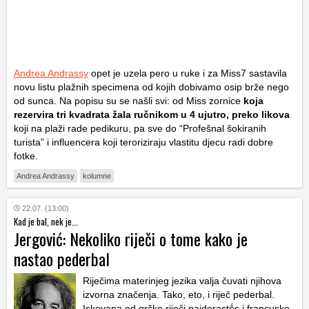
Andrea Andrassy
opet je uzela pero u ruke i za Miss7 sastavila
novu listu plažnih specimena od kojih dobivamo osip brže nego
od sunca. Na popisu su se našli svi: od Miss zornice
koja
rezervira tri kvadrata žala ručnikom u 4 ujutro, preko likova
koji na plaži rade pedikuru, pa sve do “Profešnal šokiranih
turista” i influencera koji teroriziraju vlastitu djecu radi dobre
fotke.
Andrea Andrassy
kolumne
22.07. (13:00)
Kad je bal, nek je...
Jergović: Nekoliko riječi o tome kako je
nastao pederbal
Riječima materinjeg jezika valja čuvati njihova
izvorna značenja. Tako, eto, i riječ pederbal.
Iskovana od grčke riječi paiderastḗs i francuske