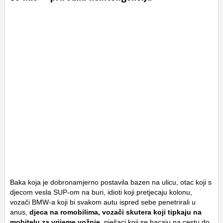
Baka koja je dobronamjerno postavila bazen na ulicu, otac koji s
djecom vesla SUP-om na buri, idioti koji pretjecaju kolonu,
vozači BMW-a koji bi svakom autu ispred sebe penetrirali u
anus,
djeca na romobilima, vozači skutera koji tipkaju na
mobitelu za vrijeme vožnje
, pješaci koji se bacaju na cestu do