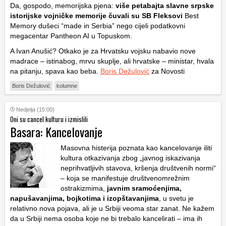
Da, gospodo, memorijska pjena:
više petabajta slavne srpske
istorijske vojničke memorije čuvali su SB Fleksovi
Best
Memory dušeci “made in Serbia” nego cijeli podatkovni
megacentar Pantheon AI u Topuskom.
A Ivan Anušić? Otkako je za Hrvatsku vojsku nabavio nove
madrace – istinabog, mrvu skuplje, ali hrvatske – ministar, hvala
na pitanju, spava kao beba.
Boris Dežulović
za Novosti
Boris Dežulović
kolumne
Nedjelja (15:00)
Oni su cancel kulturu i izmislili
Basara: Kancelovanje
Masovna histerija poznata kao kancelovanje iliti
kultura otkazivanja zbog „javnog iskazivanja
neprihvatljivih stavova, kršenja društvenih normi“
– koja se manifestuje društvenomrežnim
ostrakizmima,
javnim sramoćenjima,
napušavanjima, bojkotima i izopštavanjima
, u svetu je
relativno nova pojava, ali je u Srbiji veoma star zanat. Ne kažem
da u Srbiji nema osoba koje ne bi trebalo kancelirati – ima ih