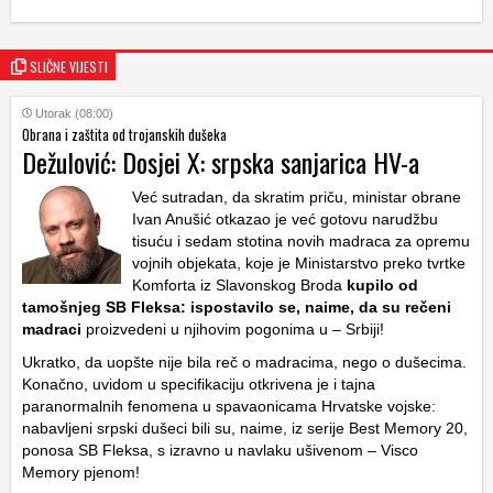
SLIČNE VIJESTI
Utorak (08:00)
Obrana i zaštita od trojanskih dušeka
Dežulović: Dosjei X: srpska sanjarica HV-a
Već sutradan, da skratim priču, ministar obrane
Ivan Anušić otkazao je već gotovu narudžbu
tisuću i sedam stotina novih madraca za opremu
vojnih objekata, koje je Ministarstvo preko tvrtke
Komforta iz Slavonskog Broda
kupilo od
tamošnjeg SB Fleksa: ispostavilo se, naime, da su rečeni
madraci
proizvedeni u njihovim pogonima u – Srbiji!
Ukratko, da uopšte nije bila reč o madracima, nego o dušecima.
Konačno, uvidom u specifikaciju otkrivena je i tajna
paranormalnih fenomena u spavaonicama Hrvatske vojske:
nabavljeni srpski dušeci bili su, naime, iz serije Best Memory 20,
ponosa SB Fleksa, s izravno u navlaku ušivenom – Visco
Memory pjenom!