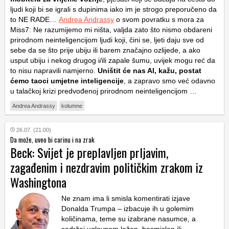
ljudi koji bi se igrali s dupinima iako im je strogo preporučeno da
to NE RADE…
Andrea Andrassy
o svom povratku s mora za
Miss7: Ne razumijemo mi ništa, valjda zato što nismo obdareni
prirodnom neinteligencijom ljudi koji, čini se, ljeti daju sve od
sebe da se što prije ubiju ili barem značajno ozlijede, a ako
usput ubiju i nekog drugog i/ili zapale šumu, uvijek mogu reć da
to nisu napravili namjerno.
Uništit će nas AI, kažu, postat
ćemo taoci umjetne inteligencije
, a zapravo smo već odavno
u talačkoj krizi predvođenoj prirodnom neinteligencijom …
Andrea Andrassy
kolumne
26.07. (21:00)
Da može, uveo bi carinu i na zrak
Beck: Svijet je preplavljen prljavim,
zagađenim i nezdravim političkim zrakom iz
Washingtona
Ne znam ima li smisla komentirati izjave
Donalda Trumpa – izbacuje ih u golemim
količinama, teme su izabrane nasumce, a