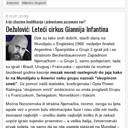
kolumne
Miljenko Jergović
21.07. (13:00)
A da izbacimo kvalifikacije i jednostavno pozovemo sve?
Dežulović: Leteći cirkus Giannija Infantina
Dok su tako onih dobrih, starih dana na
Mundijalu u Engleskoj 1966. nedjeljni finalisti
Argentina i Španjolska u Grupi 2 igrali još i sa
strašnom Beckenbauerovom Zapadnom
Njemačkom – u Grupi 1, samo podsjećam, tada
su igrali i Brazil, Urugvaj i Francuska – sportski će novinari
šezdeset godina kasnije
mozak morati rastegnuti do jaja kako
bi na Mundijalu u Americi neku grupu nazvali “skupinom
smrti”
. Uz pomoć našli statistike, koeficijenata i Opta Power
Ratingsa “skupinom smrti” ambiciozno su onda proglasili Grupu
I s Francuskom, Senegalom, Norveškom i Irakom.
Moćna Nizozemska ili strašna Njemačka, recimo, ovoga su ljeta
ispale već u prvom kolu eliminacijske faze i nisu ušle niti među
šesnaest najboljih – onoliko dakle najboljih koliko ih je nekad
uopće igralo svjetsko prvenstvo – a velika Italija, četverostruki
prvak svijeta, ne samo da se nije uspjela plasirati na Mundijal –