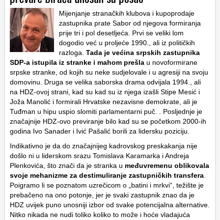
Mijenjanje stranačkih klubova i kupoprodaje
zastupnika prate Sabor od njegova formiranja
prije tri i pol desetljeća. Prvi se veliki lom
dogodio već u proljeće 1990., ali iz političkih
razloga.
Tada je većina srpskih zastupnika
SDP-a istupila iz stranke i mahom prešla
u novoformirane
srpske stranke, od kojih su neke sudjelovale i u agresiji na svoju
domovinu. Druga se velika saborska drama odvijala 1994., ali
na HDZ-ovoj strani, kad su kad su iz njega izašli Stipe Mesić i
Joža Manolić i formirali Hrvatske nezavisne demokrate, ali je
Tuđman u hipu uspio slomiti parlamentarni puč. . Posljednje je
značajnije HDZ-ovo previranje bilo kad su se početkom 2000-ih
godina Ivo Sanader i Ivić Pašalić borili za lidersku poziciju.
Indikativno je da do značajnijeg kadrovskog preskakanja nije
došlo ni u liderskom srazu Tomislava Karamarka i Andreja
Plenkovića, što znači da je stranka u
međuvremenu oblikovala
svoje mehanizme za destimuliranje zastupničkih transfera
.
Poigramo li se poznatom uzrečicom o „batini i mrkvi“, težište je
prebačeno na ono potonje, jer je svaki zastupnik znao da je
HDZ uvijek puno unosniji izbor od svake potencijalna alternative.
Nitko nikada ne nudi toliko koliko to može i hoće vladajuća