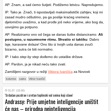
AP: Znam, a sad ćemo šutjeti. Podižemo letvicu. Napredujemo.
IP: Tako je. Znači, ti ispostavljaš maksimalistički zahtjev, koji mi
zasad mudro odšutimo, pa ga poslije kraćeg vremena
djelomično uvažimo, a kad prođe još neko vrijeme, ako bog da,
usvojimo ga potpuno.
AP: Realiziramo ono od čega se danas šutke distanciramo.
Ali
postupno, u razumnome ritmu. Shvatio si taktiku
: Dabro
laje, karavane dolaze! Ono što iz tvojih usta danas zvuči
bizarno, sutra će biti normalno.
IP: I tako
step by step
dođemo do ustaške države.
AP: Pardon, ja je nikad neću tako zvati.
Zamišljeni razgovor u režiji
Viktora Ivančića
za Novosti
kolumne
satira
Viktor Ivančić
31.07. (15:00)
'Srdačan pozdrav i sretan toplinski val svima koji slave'
Andrassy: Prije umjetne inteligencije uništit
će nas – prirodna neinteligencija