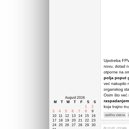
Upotreba FPV-
novu, dotad n
otporne na o
polja poput
već nakupilo 
organskog sta
Osim što već 
August 2026
raspadanjem
M
T
W
T
F
S
S
koja trajno tr
1
2
3
4
5
6
7
8
9
optička vlakna
10
11
12
13
14
15
16
17
18
19
20
21
22
23
24
25
26
27
28
29
30
12.07. (22:00)