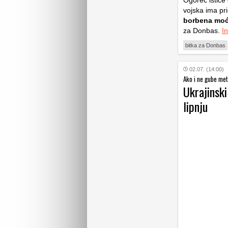
Ogorec ističe
vojska ima pri
borbena mo
za Donbas.
I
bitka za Donbas
02.07. (14:00)
Ako i ne gube met
Ukrajinski
lipnju