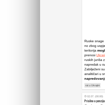
Ruske snage su
no zbog uspje
teritorija
mogl
prenosi
Ukraj
ruskih juriša 
napredak u s
Zabilježeni su
analitičari u 
napredovanj
rat u Ukrajini
02.07. (00:00)
Prisilno u penziju