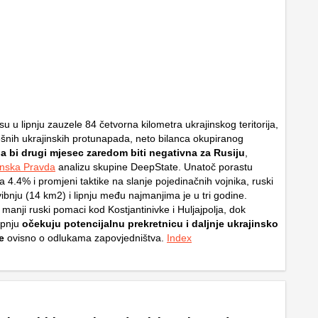
 u lipnju zauzele 84 četvorna kilometra ukrajinskog teritorija,
šnih ukrajinskih protunapada, neto bilanca okupiranog
a bi drugi mjesec zaredom biti negativna za Rusiju
,
inska Pravda
analizu skupine DeepState. Unatoč porastu
za 4.4% i promjeni taktike na slanje pojedinačnih vojnika, ruski
vibnju (14
km
2
) i lipnju među najmanjima je u tri godine.
 manji ruski pomaci kod Kostjantinivke i Huljajpolja, dok
srpnju
očekuju potencijalnu prekretnicu i daljnje ukrajinsko
e
ovisno o odlukama zapovjedništva.
Index