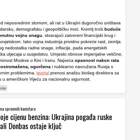
red neposrednim slomom, ali rat u Ukrajini dugoročno uništava
darsku, demografsku i geopolitičku moć. Kremlj troši
buduće
renutnu vojnu snagu
, stvarajući zatvoreni financijski krug i
ovjetskom. Iako vojna industrija prividno pokreće rast, zemlja
nog nedostatka radne snage, inflacije, pada energetskih
tka utjecaja u susjedstvu. Umjesto obnove imperijalne veličine,
visnost Moskve o Kini i Iranu. Najveća
opasnost nakon rata
i osiromašena, ogorčena
i nuklearno naoružana Rusija s
turnim problemima.
tportal
prenosi analizu bivšeg direktora za
ju u američkom Vijeću za nacionalnu sigurnost.
sija
 ima spremnih kanistara
oje cijenu benzina: Ukrajina pogađa ruske
, ali Donbas ostaje ključ