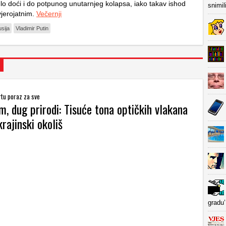
lo doći i do potpunog unutarnjeg kolapsa, iako takav ishod
snimil
jerojatnim.
Večernji
sija
Vladimir Putin
artu poraz za sve
, dug prirodi: Tisuće tona optičkih vlakana
rajinski okoliš
gradu’