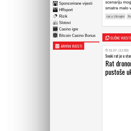
scenariju mog
Sponzorirane vijesti
smatra malo v
HRsport
Rizik
rat u Ukrajini
Ru
Slotovi
Casino igre
Bitcoin Casino Bonus
SLIČNE VIJESTI
ARHIVA VIJESTI
31.07. (11:00)
Svaki rat je u st
Rat dronom
pustoše uk