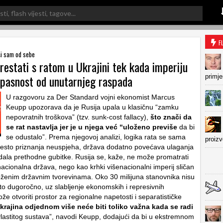
F
ši sam od sebe
restati s ratom u Ukrajini tek kada imperiju
 opasnost od unutarnjeg raspada
primje
U razgovoru za Der Standard vojni ekonomist Marcus
Keupp upozorava da je Rusija upala u klasičnu “zamku
nepovratnih troškova” (tzv. sunk-cost fallacy),
što znači da
se rat nastavlja jer je u njega već “uloženo previše
da bi
se odustalo”. Prema njegovoj analizi, logika rata se sama
proiz
esto priznanja neuspjeha, država dodatno povećava ulaganja
dala prethodne gubitke. Rusija se, kaže, ne može promatrati
nacionalna država, nego kao krhki višenacionalni imperij sličan
oženim državnim tvorevinama. Oko 30 milijuna stanovnika nisu
što dugoročno, uz slabljenje ekonomskih i represivnih
že otvoriti prostor za regionalne napetosti i separatističke
krajina odjednom više neće biti toliko važna kada se radi
lastitog sustava”, navodi Keupp, dodajući da bi u ekstremnom