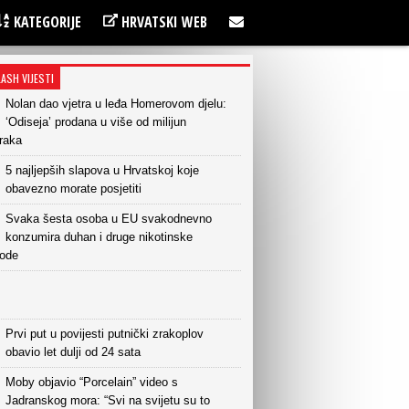
KATEGORIJE
HRVATSKI WEB
LASH VIJESTI
Nolan dao vjetra u leđa Homerovom djelu:
‘Odiseja’ prodana u više od milijun
raka
5 najljepših slapova u Hrvatskoj koje
obavezno morate posjetiti
Svaka šesta osoba u EU svakodnevno
konzumira duhan i druge nikotinske
vode
Prvi put u povijesti putnički zrakoplov
obavio let dulji od 24 sata
Moby objavio “Porcelain” video s
Jadranskog mora: “Svi na svijetu su to