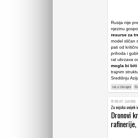
Rusija nije p
njezinu gospo
resurse za t
model sličan s
pati od kritič
prihoda i gubi
rat ubrzava o
mogla bi bit
trajnim struk
Središnju Azi
rat u Ukrajini
Ru
05.07. (10:00)
Za vojsku uvijek
Dronovi kr
rafinerije