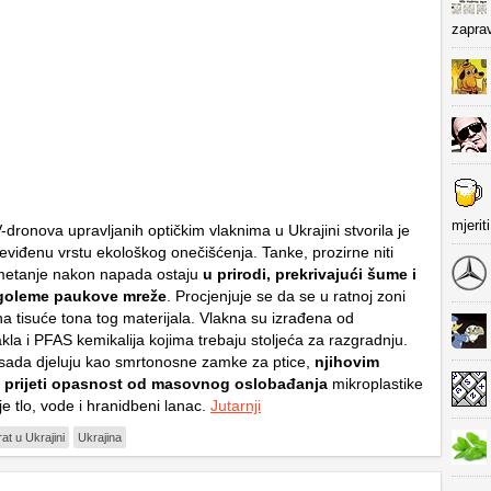
zapra
mjerit
dronova upravljanih optičkim vlaknima u Ukrajini stvorila je
eviđenu vrstu ekološkog onečišćenja. Tanke, prozirne niti
metanje nakon napada ostaju
u prirodi, prekrivajući šume i
 goleme paukove mreže
. Procjenjuje se da se u ratnoj zoni
na tisuće tona tog materijala. Vlakna su izrađena od
kla i PFAS kemikalija kojima trebaju stoljeća za razgradnju.
sada djeluju kao smrtonosne zamke za ptice,
njihovim
 prijeti opasnost od masovnog oslobađanja
mikroplastike
uje tlo, vode i hranidbeni lanac.
Jutarnji
rat u Ukrajini
Ukrajina