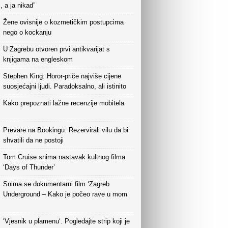
i, a ja nikad”
Žene ovisnije o kozmetičkim postupcima
nego o kockanju
U Zagrebu otvoren prvi antikvarijat s
knjigama na engleskom
Stephen King: Horor-priče najviše cijene
suosjećajni ljudi. Paradoksalno, ali istinito
Kako prepoznati lažne recenzije mobitela
Prevare na Bookingu: Rezervirali vilu da bi
shvatili da ne postoji
Tom Cruise snima nastavak kultnog filma
‘Days of Thunder’
Snima se dokumentarni film ‘Zagreb
Underground – Kako je počeo rave u mom
‘Vjesnik u plamenu‘. Pogledajte strip koji je