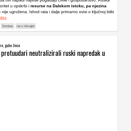
 da ovi napadi najviše pogađaju civile i gospodarstvo. Ruska
oritet u opskrbi i
resurse na Dalekom istoku, pa njezina
ć
nije ugrožena. Ishod rata i dalje primarno ovisi o ključnoj bitki
ndex
Donbas
rat u Ukrajini
re, gube živce
 protuudari neutralizirali ruski napredak u