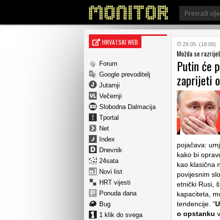
Search
for:
HRVATSKI WEB
29.05. (18:00)
Možda se razrije
Putin će p
Forum
Google prevoditelj
zaprijeti
Jutarnji
Večernji
Slobodna Dalmacija
Tportal
Net
Index
pojačava: umj
Dnevnik
kako bi oprav
24sata
kao klasična 
Novi list
povijesnim sl
HRT vijesti
etnički Rusi, 
Ponuda dana
kapaciteta, mo
tendencije. “
U
Bug
o opstanku
v
1 klik do svega