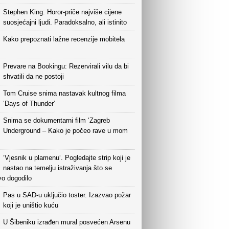
Stephen King: Horor-priče najviše cijene
suosjećajni ljudi. Paradoksalno, ali istinito
Kako prepoznati lažne recenzije mobitela
Prevare na Bookingu: Rezervirali vilu da bi
shvatili da ne postoji
Tom Cruise snima nastavak kultnog filma
‘Days of Thunder’
Snima se dokumentarni film ‘Zagreb
Underground – Kako je počeo rave u mom
‘Vjesnik u plamenu‘. Pogledajte strip koji je
nastao na temelju istraživanja što se
vo dogodilo
Pas u SAD-u uključio toster. Izazvao požar
koji je uništio kuću
U Šibeniku izrađen mural posvećen Arsenu