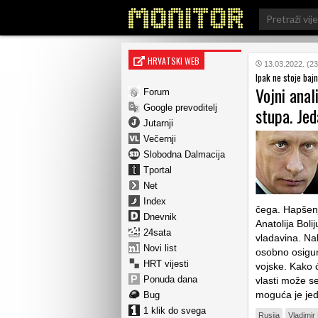
Search
for:
HRVATSKI WEB
13.03.2022. (23
Ipak ne stoje baj
Vojni anali
Forum
Google prevoditelj
stupa. Jed
Jutarnji
Večernji
Slobodna Dalmacija
Tportal
Net
Index
čega. Hapšenj
Dnevnik
Anatolija Boli
24sata
vladavina. Na
Novi list
osobno osigur
HRT vijesti
vojske. Kako ć
Ponuda dana
vlasti može s
moguća je jed
Bug
1 klik do svega
Rusija
Vladimir 