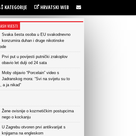
KATEGORIJE
HRVATSKI WEB
LASH VIJESTI
Svaka šesta osoba u EU svakodnevno
konzumira duhan i druge nikotinske
vode
Prvi put u povijesti putnički zrakoplov
obavio let dulji od 24 sata
Moby objavio “Porcelain” video s
Jadranskog mora: “Svi na svijetu su to
i, a ja nikad”
Žene ovisnije o kozmetičkim postupcima
nego o kockanju
U Zagrebu otvoren prvi antikvarijat s
knjigama na engleskom