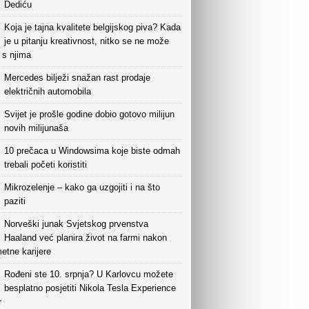
Dediću
Koja je tajna kvalitete belgijskog piva? Kada
je u pitanju kreativnost, nitko se ne može
i s njima
Mercedes bilježi snažan rast prodaje
električnih automobila
Svijet je prošle godine dobio gotovo milijun
novih milijunaša
10 prečaca u Windowsima koje biste odmah
trebali početi koristiti
Mikrozelenje – kako ga uzgojiti i na što
paziti
Norveški junak Svjetskog prvenstva
Haaland već planira život na farmi nakon
etne karijere
Rođeni ste 10. srpnja? U Karlovcu možete
besplatno posjetiti Nikola Tesla Experience
r