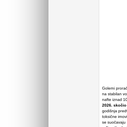
Golemi proraču
na stabilan vo
nafte iznad 1
2026. skočio
godišnja pred
toksične imov
se suočavaju 