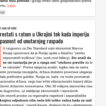
odatno režu prihode
i guraju krhko ratno gospodarstvo prema
lomu.
Index
sija
ši sam od sebe
restati s ratom u Ukrajini tek kada imperiju
 opasnost od unutarnjeg raspada
U razgovoru za Der Standard vojni ekonomist Marcus
Keupp upozorava da je Rusija upala u klasičnu “zamku
nepovratnih troškova” (tzv. sunk-cost fallacy),
što znači da
se rat nastavlja jer je u njega već “uloženo previše
da bi
se odustalo”. Prema njegovoj analizi, logika rata se sama
esto priznanja neuspjeha, država dodatno povećava ulaganja
dala prethodne gubitke. Rusija se, kaže, ne može promatrati
nacionalna država, nego kao krhki višenacionalni imperij sličan
oženim državnim tvorevinama. Oko 30 milijuna stanovnika nisu
što dugoročno, uz slabljenje ekonomskih i represivnih
že otvoriti prostor za regionalne napetosti i separatističke
krajina odjednom više neće biti toliko važna kada se radi
lastitog sustava”, navodi Keupp, dodajući da bi u ekstremnom