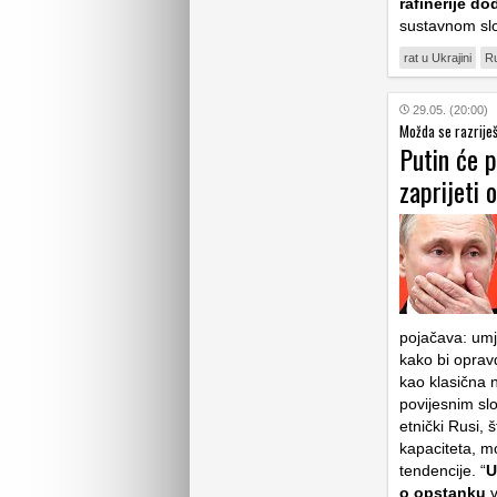
rafinerije d
sustavnom s
rat u Ukrajini
Ru
29.05. (20:00)
Možda se razrije
Putin će p
zaprijeti
pojačava: umj
kako bi oprav
kao klasična 
povijesnim sl
etnički Rusi, 
kapaciteta, mo
tendencije. “
U
o opstanku
v