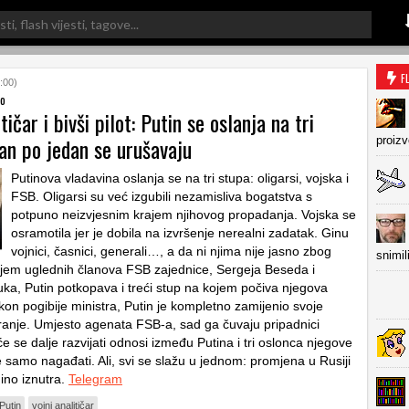
F
:00)
no
tičar i bivši pilot: Putin se oslanja na tri
an po jedan se urušavaju
proiz
Putinova vladavina oslanja se na tri stupa: oligarsi, vojska i
FSB. Oligarsi su već izgubili nezamisliva bogatstva s
potpuno neizvjesnim krajem njihovog propadanja. Vojska se
osramotila jer je dobila na izvršenje nerealni zadatak. Ginu
vojnici, časnici, generali…, a da ni njima nije jasno zbog
snimil
em uglednih članova FSB zajednice, Sergeja Beseda i
juka, Putin potkopava i treći stup na kojem počiva njegova
kon pogibije ministra, Putin je kompletno zamijenio svoje
anje. Umjesto agenata FSB-a, sad ga čuvaju pripadnici
e se dalje razvijati odnosi između Putina i tri oslonca njegove
e samo nagađati. Ali, svi se slažu u jednom: promjena u Rusiji
ino iznutra.
Telegram
Putin
vojni analitičar