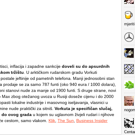
mjerit
isci, inflacija i zapadne sankcije
doveli su do apsurdnih
skom tržištu
. U arktičkom rudarskom gradu Vorkuti
postale jeftinije od pametnih telefona. Manji jednosobni stan
a prodaje se za samo 787 funti (oko 940 eura / 1000 dolara),
ni stanovi nude za manje od 1900 funti. S druge strane, novi
 Max zbog otežanog uvoza u Rusiji doseže cijenu i do 2000
opasti lokalne industrije i masovnog iseljavanja, vlasnici u
nine nude praktički za sitniš.
Vorkuta je specifičan slučaj,
nogom
e do ovog grada
u kojem su uglavnom živjeli rudari i njihove
ože cestom, samo vlakom.
Klik
,
The Sun
,
Business Insider
Centa