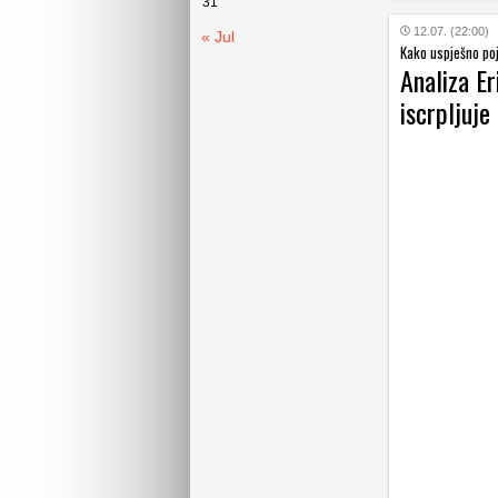
31
12.07. (22:00)
« Jul
Kako uspješno poj
Analiza Er
iscrpljuje