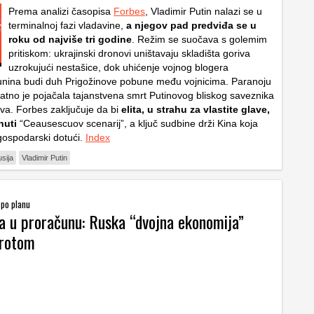
Prema analizi časopisa
Forbes
, Vladimir Putin nalazi se u
terminalnoj fazi vladavine,
a njegov pad predviđa se u
roku od najviše tri godine
. Režim se suočava s golemim
pritiskom: ukrajinski dronovi uništavaju skladišta goriva
uzrokujući nestašice, dok uhićenje vojnog blogera
unina budi duh Prigožinove pobune među vojnicima. Paranoju
atno je pojačala tajanstvena smrt Putinovog bliskog saveznika
va. Forbes zaključuje da bi
elita, u strahu za vlastite glave,
nuti
“Ceausescuov scenarij”, a ključ sudbine drži Kina koja
gospodarski dotući.
Index
sija
Vladimir Putin
 po planu
a u proračunu: Ruska “dvojna ekonomija”
krotom