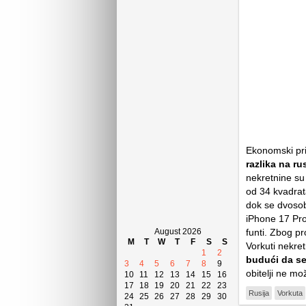
Ekonomski prit
razlika na ru
nekretnine su 
od 34 kvadrat
dok se dvosob
iPhone 17 Pro
August 2026
funti. Zbog pr
M
T
W
T
F
S
S
Vorkuti nekret
1
2
budući da s
3
4
5
6
7
8
9
obitelji ne m
10
11
12
13
14
15
16
17
18
19
20
21
22
23
Rusija
Vorkuta
24
25
26
27
28
29
30