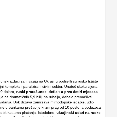
nski izdaci za invaziju na Ukrajinu podijelili su rusko tržište
jni kompleks i paralizirani civilni sektor. Unatoč skoku cijena
00 dolara,
ruski proračunski deficit u prva četiri mjeseca
je na dramatičnih 5,9 bilijuna rubalja, debelo premašivši
viđanja. Dok država zamrzava mirnodopske izdatke, udio
ine u bankama prešao je krizni prag od 10 posto, a poduzeća
s blokadama plaćanja. Istodobno,
ukrajinski udari na ruske