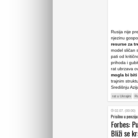
Rusija nije p
njezinu gospo
resurse za t
model sličan s
pati od kritič
prihoda i gubi
rat ubrzava o
mogla bi bit
trajnim struk
Središnju Azi
rat u Ukrajini
Ru
02.07. (00:00)
Prisilno u penziju
Forbes: P
Bliži se k