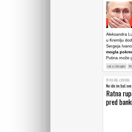
Aleksandra L
u Kremlju dod
Sergeja Ivano
mogla pokre
Putina može 
rat u Ukrajini
Ru
01.06. (19:00)
Ne ide im baš sve
Ratna rup
pred ban