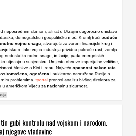
red neposrednim slomom, ali rat u Ukrajini dugoročno uništava
darsku, demografsku i geopolitičku moć. Kremlj troši
buduće
renutnu vojnu snagu
, stvarajući zatvoreni financijski krug i
ovjetskom. Iako vojna industrija prividno pokreće rast, zemlja
nog nedostatka radne snage, inflacije, pada energetskih
tka utjecaja u susjedstvu. Umjesto obnove imperijalne veličine,
visnost Moskve o Kini i Iranu. Najveća
opasnost nakon rata
i osiromašena, ogorčena
i nuklearno naoružana Rusija s
turnim problemima.
tportal
prenosi analizu bivšeg direktora za
ju u američkom Vijeću za nacionalnu sigurnost.
sija
utin gubi kontrolu nad vojskom i narodom.
raj njegove vladavine