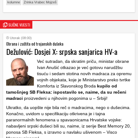
kolumne
Zrinka Vrabec Mojzeš
SLIČNE VIJESTI
Utorak (08:00)
Obrana i zaštita od trojanskih dušeka
Dežulović: Dosjei X: srpska sanjarica HV-a
Već sutradan, da skratim priču, ministar obrane
Ivan Anušić otkazao je već gotovu narudžbu
tisuću i sedam stotina novih madraca za opremu
vojnih objekata, koje je Ministarstvo preko tvrtke
Komforta iz Slavonskog Broda
kupilo od
tamošnjeg SB Fleksa: ispostavilo se, naime, da su rečeni
madraci
proizvedeni u njihovim pogonima u – Srbiji!
Ukratko, da uopšte nije bila reč o madracima, nego o dušecima.
Konačno, uvidom u specifikaciju otkrivena je i tajna
paranormalnih fenomena u spavaonicama Hrvatske vojske:
nabavljeni srpski dušeci bili su, naime, iz serije Best Memory 20,
ponosa SB Fleksa, s izravno u navlaku ušivenom – Visco