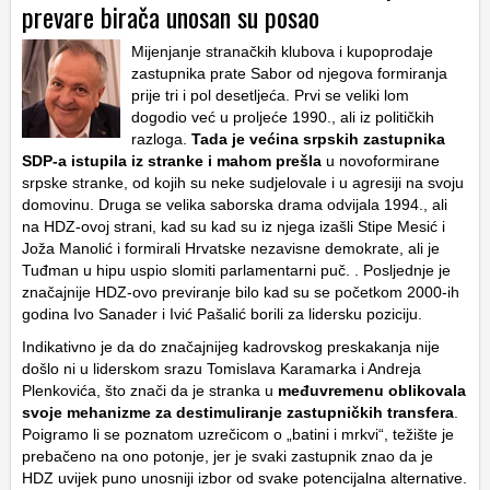
prevare birača unosan su posao
Mijenjanje stranačkih klubova i kupoprodaje
zastupnika prate Sabor od njegova formiranja
prije tri i pol desetljeća. Prvi se veliki lom
dogodio već u proljeće 1990., ali iz političkih
razloga.
Tada je većina srpskih zastupnika
SDP-a istupila iz stranke i mahom prešla
u novoformirane
srpske stranke, od kojih su neke sudjelovale i u agresiji na svoju
domovinu. Druga se velika saborska drama odvijala 1994., ali
na HDZ-ovoj strani, kad su kad su iz njega izašli Stipe Mesić i
Joža Manolić i formirali Hrvatske nezavisne demokrate, ali je
Tuđman u hipu uspio slomiti parlamentarni puč. . Posljednje je
značajnije HDZ-ovo previranje bilo kad su se početkom 2000-ih
godina Ivo Sanader i Ivić Pašalić borili za lidersku poziciju.
Indikativno je da do značajnijeg kadrovskog preskakanja nije
došlo ni u liderskom srazu Tomislava Karamarka i Andreja
Plenkovića, što znači da je stranka u
međuvremenu oblikovala
svoje mehanizme za destimuliranje zastupničkih transfera
.
Poigramo li se poznatom uzrečicom o „batini i mrkvi“, težište je
prebačeno na ono potonje, jer je svaki zastupnik znao da je
HDZ uvijek puno unosniji izbor od svake potencijalna alternative.