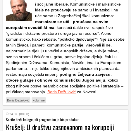
i socijalne liberale. Komunističke i marksističke
ideje ne proučavaju se samo u Hrvatskoj i ne
uče samo u Zagrebačkoj školi komunizma:
marksizam se uči i proučava na svim
europskim sveučilištima
, koristeći dakle sve raspoložive
“gradske i državne prostore i druge javne resurse”. A ono
komunističko, kako rekoste, “političko djelovanje”? Nije za osobe
tanjih živaca i pameti: komunističke partije, vjerovali ili ne,
najnormalnije djeluju u većini europskih država, a dvije takve,
sve sa srpom i čekićem u grbu, posve legalno djeluju čak i u
Sjedinjenim Državama! Komunista, štoviše, ima i u Europskom
parlamentu… nije toliko zbog njihovih ambicioznih planova da
restauriraju sovjetski imperij,
podignu željeznu zavjesu,
otvore gulage i obnove komunističku Jugoslaviju
, koliko
zbog njihove posve neambiciozne socijalne politike i strategije –
priuštivog stanovanja.
Boris Dežulović
za Novosti
Boris Dežulović
kolumne
24.07. (00:00)
Sorite bivši kolege, ali program im je bio predobar
Krušelj: U društvu zasnovanom na korupciji