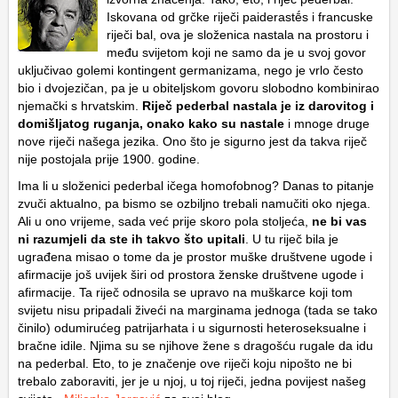
Iskovana od grčke riječi paiderastḗs i francuske
riječi bal, ova je složenica nastala na prostoru i
među svijetom koji ne samo da je u svoj govor
uključivao golemi kontingent germanizama, nego je vrlo često
bio i dvojezičan, pa je u obiteljskom govoru slobodno kombinirao
njemački s hrvatskim.
Riječ pederbal nastala je iz darovitog i
domišljatog ruganja, onako kako su nastale
i mnoge druge
nove riječi našega jezika. Ono što je sigurno jest da takva riječ
nije postojala prije 1900. godine.
Ima li u složenici pederbal ičega homofobnog? Danas to pitanje
zvuči aktualno, pa bismo se ozbiljno trebali namučiti oko njega.
Ali u ono vrijeme, sada već prije skoro pola stoljeća,
ne bi vas
ni razumjeli da ste ih takvo što upitali
. U tu riječ bila je
ugrađena misao o tome da je prostor muške društvene ugode i
afirmacije još uvijek širi od prostora ženske društvene ugode i
afirmacije. Ta riječ odnosila se upravo na muškarce koji tom
svijetu nisu pripadali živeći na marginama jednoga (tada se tako
činilo) odumirućeg patrijarhata i u sigurnosti heteroseksualne i
bračne idile. Njima su se njihove žene s dragošću rugale da idu
na pederbal. Eto, to je značenje ove riječi koju nipošto ne bi
trebalo zaboraviti, jer je u njoj, u toj riječi, jedna povijest našeg