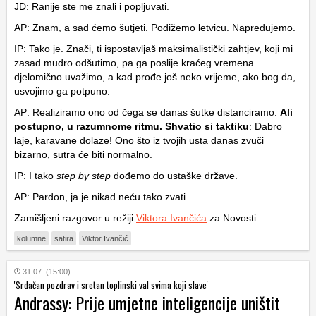
JD: Ranije ste me znali i popljuvati.
AP: Znam, a sad ćemo šutjeti. Podižemo letvicu. Napredujemo.
IP: Tako je. Znači, ti ispostavljaš maksimalistički zahtjev, koji mi
zasad mudro odšutimo, pa ga poslije kraćeg vremena
djelomično uvažimo, a kad prođe još neko vrijeme, ako bog da,
usvojimo ga potpuno.
AP: Realiziramo ono od čega se danas šutke distanciramo.
Ali
postupno, u razumnome ritmu. Shvatio si taktiku
: Dabro
laje, karavane dolaze! Ono što iz tvojih usta danas zvuči
bizarno, sutra će biti normalno.
IP: I tako
step by step
dođemo do ustaške države.
AP: Pardon, ja je nikad neću tako zvati.
Zamišljeni razgovor u režiji
Viktora Ivančića
za Novosti
kolumne
satira
Viktor Ivančić
31.07. (15:00)
'Srdačan pozdrav i sretan toplinski val svima koji slave'
Andrassy: Prije umjetne inteligencije uništit