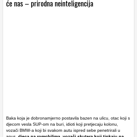
će nas – prirodna neinteligencija
Baka koja je dobronamjerno postavila bazen na ulicu, otac koji s
djecom vesla SUP-om na buri, idioti koji pretjecaju kolonu,
vozači BMW-a koji bi svakom autu ispred sebe penetrirali u
anus,
djeca na romobilima, vozači skutera koji tipkaju na