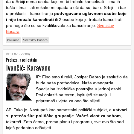
da u Srbiji nema osoba koje ne bi trebalo kancelirati – ima ih
tušta i tma – ali nekako mi upada u oči da su, bar u Srbiji – i bar
u prošlosti – kanceliranju
podvrgavane uglavnom osobe koje
i nije trebalo kancelirati
ili 2 osobe koje je trebalo kancelirati
pre nego što su se kvalifikovale za kanceliranje.
Svetislav
Basara
kolumne
Svetislav Basara
31.07. (22:00)
Prolaze, a psi ostaju
Ivančić: Karavane
IP: Fino smo ti rekli, Josipe: Dabro je zaslužio da
bude naša prethodnica. Naša avangarda.
Specijalna izvidnička postrojba u jednoj osobi.
Prvi dolaziš na teren, ispituješ situaciju i
pripremaš uvjete za ono što slijedi.
AP: Tako je. Nastupaš kao samostalni politički subjekt, a
ustvari
si preteča šire političke grupacije. Vučeš vlast za sobom
,
takoreći. Zato ćemo, prema planu i programu, sve ovo što sad
laješ pedantno odšutjeti.