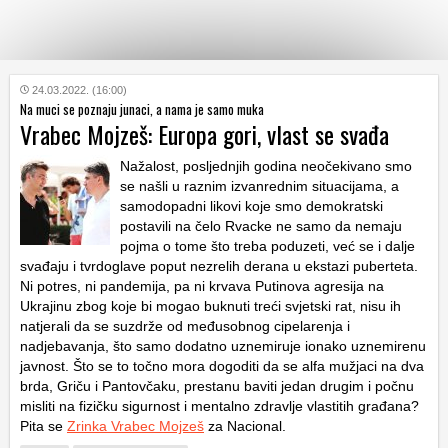
KATEGORIJE
24.03.2022. (16:00)
Na muci se poznaju junaci, a nama je samo muka
Vrabec Mojzeš: Europa gori, vlast se svađa
HRVATSKI
WEB
Nažalost, posljednjih godina neočekivano smo
se našli u raznim izvanrednim situacijama, a
samodopadni likovi koje smo demokratski
postavili na čelo Rvacke ne samo da nemaju
pojma o tome što treba poduzeti, već se i dalje
svađaju i tvrdoglave poput nezrelih derana u ekstazi puberteta.
Ni potres, ni pandemija, pa ni krvava Putinova agresija na
Ukrajinu zbog koje bi mogao buknuti treći svjetski rat, nisu ih
natjerali da se suzdrže od međusobnog cipelarenja i
nadjebavanja, što samo dodatno uznemiruje ionako uznemirenu
javnost.
Što se to točno mora dogoditi da se alfa mužjaci na dva
brda, Griču i Pantovčaku, prestanu baviti jedan drugim i počnu
misliti na fizičku sigurnost i mentalno zdravlje vlastitih građana?
Pita se
Zrinka Vrabec Mojzeš
za Nacional.