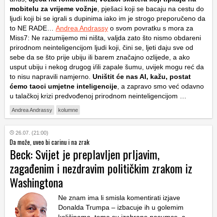
mobitelu za vrijeme vožnje
, pješaci koji se bacaju na cestu do
ljudi koji bi se igrali s dupinima iako im je strogo preporučeno da
to NE RADE…
Andrea Andrassy
o svom povratku s mora za
Miss7: Ne razumijemo mi ništa, valjda zato što nismo obdareni
prirodnom neinteligencijom ljudi koji, čini se, ljeti daju sve od
sebe da se što prije ubiju ili barem značajno ozlijede, a ako
usput ubiju i nekog drugog i/ili zapale šumu, uvijek mogu reć da
to nisu napravili namjerno.
Uništit će nas AI, kažu, postat
ćemo taoci umjetne inteligencije
, a zapravo smo već odavno
u talačkoj krizi predvođenoj prirodnom neinteligencijom …
Andrea Andrassy
kolumne
26.07. (21:00)
Da može, uveo bi carinu i na zrak
Beck: Svijet je preplavljen prljavim,
zagađenim i nezdravim političkim zrakom iz
Washingtona
Ne znam ima li smisla komentirati izjave
Donalda Trumpa – izbacuje ih u golemim