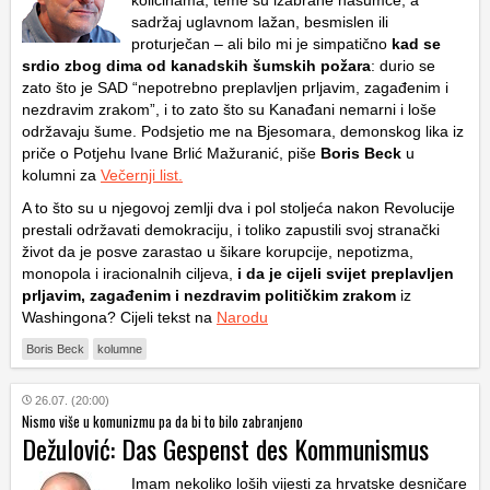
količinama, teme su izabrane nasumce, a
sadržaj uglavnom lažan, besmislen ili
proturječan – ali bilo mi je simpatično
kad se
srdio zbog dima od kanadskih šumskih požara
: durio se
zato što je SAD “nepotrebno preplavljen prljavim, zagađenim i
nezdravim zrakom”, i to zato što su Kanađani nemarni i loše
održavaju šume. Podsjetio me na Bjesomara, demonskog lika iz
priče o Potjehu Ivane Brlić Mažuranić, piše
Boris Beck
u
kolumni za
Večernji list.
A to što su u njegovoj zemlji dva i pol stoljeća nakon Revolucije
prestali održavati demokraciju, i toliko zapustili svoj stranački
život da je posve zarastao u šikare korupcije, nepotizma,
monopola i iracionalnih ciljeva,
i da je cijeli svijet preplavljen
prljavim, zagađenim i nezdravim političkim zrakom
iz
Washingona? Cijeli tekst na
Narodu
Boris Beck
kolumne
26.07. (20:00)
Nismo više u komunizmu pa da bi to bilo zabranjeno
Dežulović: Das Gespenst des Kommunismus
Imam nekoliko loših vijesti za hrvatske desničare