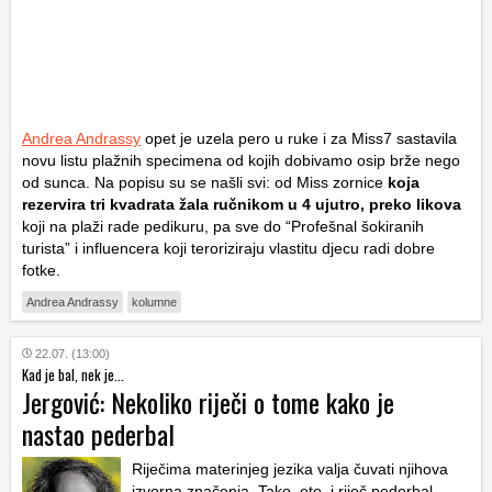
Andrea Andrassy
opet je uzela pero u ruke i za Miss7 sastavila
novu listu plažnih specimena od kojih dobivamo osip brže nego
od sunca. Na popisu su se našli svi: od Miss zornice
koja
rezervira tri kvadrata žala ručnikom u 4 ujutro, preko likova
koji na plaži rade pedikuru, pa sve do “Profešnal šokiranih
turista” i influencera koji teroriziraju vlastitu djecu radi dobre
fotke.
Andrea Andrassy
kolumne
22.07. (13:00)
Kad je bal, nek je...
Jergović: Nekoliko riječi o tome kako je
nastao pederbal
Riječima materinjeg jezika valja čuvati njihova
izvorna značenja. Tako, eto, i riječ pederbal.