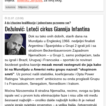
svijeta.
Miljenko Jergović
za svoj blog.
kolumne
Miljenko Jergović
21.07. (13:00)
A da izbacimo kvalifikacije i jednostavno pozovemo sve?
Dežulović: Leteći cirkus Giannija Infantina
Dok su tako onih dobrih, starih dana na
Mundijalu u Engleskoj 1966. nedjeljni finalisti
Argentina i Španjolska u Grupi 2 igrali još i sa
strašnom Beckenbauerovom Zapadnom
Njemačkom – u Grupi 1, samo podsjećam, tada
su igrali i Brazil, Urugvaj i Francuska – sportski će novinari
šezdeset godina kasnije
mozak morati rastegnuti do jaja kako
bi na Mundijalu u Americi neku grupu nazvali “skupinom
smrti”
. Uz pomoć našli statistike, koeficijenata i Opta Power
Ratingsa “skupinom smrti” ambiciozno su onda proglasili Grupu
I s Francuskom, Senegalom, Norveškom i Irakom.
Moćna Nizozemska ili strašna Njemačka, recimo, ovoga su ljeta
ispale već u prvom kolu eliminacijske faze i nisu ušle niti među
šesnaest najboljih – onoliko dakle najboljih koliko ih je nekad
uopće igralo svjetsko prvenstvo – a velika Italija, četverostruki