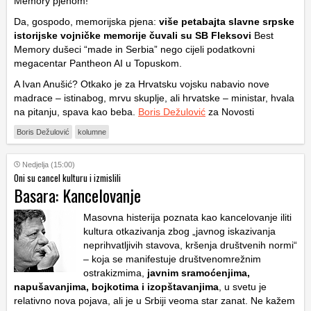
Memory pjenom!
Da, gospodo, memorijska pjena:
više petabajta slavne srpske
istorijske vojničke memorije čuvali su SB Fleksovi
Best
Memory dušeci “made in Serbia” nego cijeli podatkovni
megacentar Pantheon AI u Topuskom.
A Ivan Anušić? Otkako je za Hrvatsku vojsku nabavio nove
madrace – istinabog, mrvu skuplje, ali hrvatske – ministar, hvala
na pitanju, spava kao beba.
Boris Dežulović
za Novosti
Boris Dežulović
kolumne
Nedjelja (15:00)
Oni su cancel kulturu i izmislili
Basara: Kancelovanje
Masovna histerija poznata kao kancelovanje iliti
kultura otkazivanja zbog „javnog iskazivanja
neprihvatljivih stavova, kršenja društvenih normi“
– koja se manifestuje društvenomrežnim
ostrakizmima,
javnim sramoćenjima,
napušavanjima, bojkotima i izopštavanjima
, u svetu je
relativno nova pojava, ali je u Srbiji veoma star zanat. Ne kažem