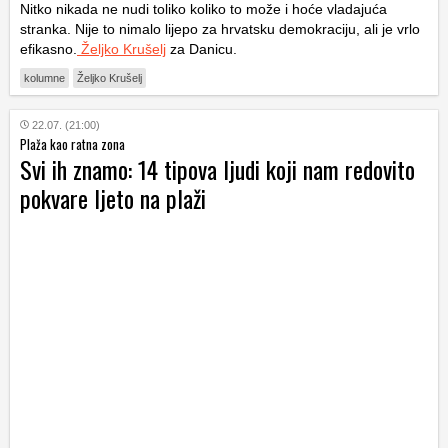
Nitko nikada ne nudi toliko koliko to može i hoće vladajuća
stranka. Nije to nimalo lijepo za hrvatsku demokraciju, ali je vrlo
efikasno.
Željko Krušelj
za Danicu.
kolumne
Željko Krušelj
22.07. (21:00)
Plaža kao ratna zona
Svi ih znamo: 14 tipova ljudi koji nam redovito
pokvare ljeto na plaži