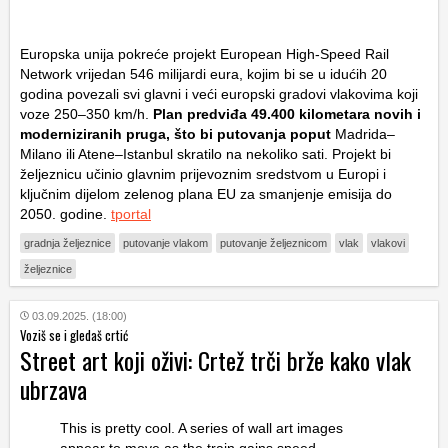
Europska unija pokreće projekt European High-Speed Rail
Network vrijedan 546 milijardi eura, kojim bi se u idućih 20
godina povezali svi glavni i veći europski gradovi vlakovima koji
voze 250–350 km/h.
Plan predviđa 49.400 kilometara novih i
moderniziranih pruga, što bi putovanja poput
Madrida–
Milano ili Atene–Istanbul skratilo na nekoliko sati. Projekt bi
željeznicu učinio glavnim prijevoznim sredstvom u Europi i
ključnim dijelom zelenog plana EU za smanjenje emisija do
2050. godine.
tportal
gradnja željeznice
putovanje vlakom
putovanje željeznicom
vlak
vlakovi
željeznice
03.09.2025. (18:00)
Voziš se i gledaš crtić
Street art koji oživi: Crtež trči brže kako vlak
ubrzava
This is pretty cool. A series of wall art images
appear to move as the train gains speed.