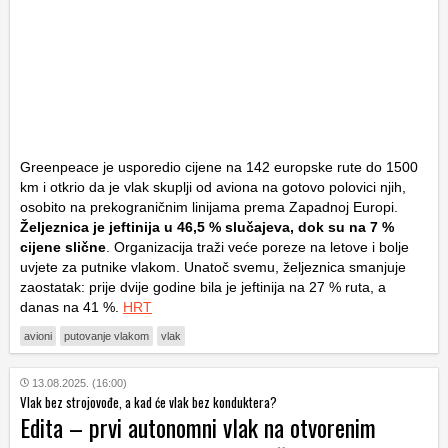
Greenpeace je usporedio cijene na 142 europske rute do 1500
km i otkrio da je vlak skuplji od aviona na gotovo polovici njih,
osobito na prekograničnim linijama prema Zapadnoj Europi.
Željeznica je jeftinija u 46,5 % slučajeva, dok su na 7 %
cijene slične
. Organizacija traži veće poreze na letove i bolje
uvjete za putnike vlakom. Unatoč svemu, željeznica smanjuje
zaostatak: prije dvije godine bila je jeftinija na 27 % ruta, a
danas na 41 %.
HRT
avioni
putovanje vlakom
vlak
13.08.2025. (16:00)
Vlak bez strojovođe, a kad će vlak bez konduktera?
Edita – prvi autonomni vlak na otvorenim