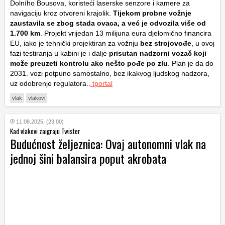
Dolního Bousova, koristeći laserske senzore i kamere za
navigaciju kroz otvoreni krajolik.
Tijekom probne vožnje
zaustavila se zbog stada ovaca, a već je odvozila više od
1.700 km
. Projekt vrijedan 13 milijuna eura djelomično financira
EU, iako je tehnički projektiran za vožnju
bez strojovođe
, u ovoj
fazi testiranja u kabini je i dalje
prisutan nadzorni vozač koji
može preuzeti kontrolu ako nešto pođe po zlu
. Plan je da do
2031. vozi potpuno samostalno, bez ikakvog ljudskog nadzora,
uz odobrenje regulatora..
tportal
vlak
vlakovi
11.08.2025. (23:00)
Kad vlakovi zaigraju Twister
Budućnost željeznica: Ovaj autonomni vlak na
jednoj šini balansira poput akrobata