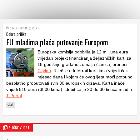
KATEGORIJE
16.03.2018. (12:30)
Dobra prilika
EU mladima plaća putovanje Europom
HRVATSKI
WEB
Europska komisija odobrila je 12 milijuna eura
vrijedan projekt financiranja željezničkih karti za
18-godišnje građane zemalja članica, prenosi
Citylab
. Riječ je o Interrail karti koja vrijedi čak
mjesec dana i kojom će ovog ljeta moći potpuno
besplatno proputovati svih 30 europskih država. Karta inače
vrijedi 510 eura (3800 kuna) i dobit će je 20 do 30 tisuća mladih.
T-Portal
vlak
SLIČNE VIJESTI