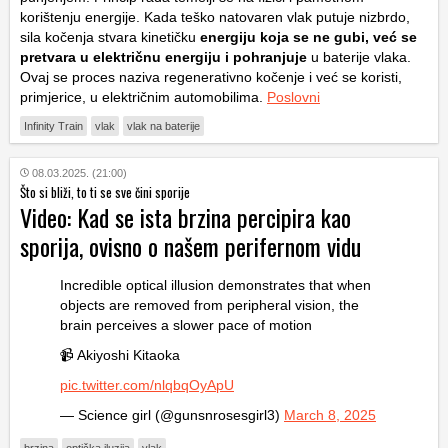
korištenju energije. Kada teško natovaren vlak putuje nizbrdo,
sila kočenja stvara kinetičku
energiju koja se ne gubi, već se
pretvara u električnu energiju i pohranjuje
u baterije vlaka.
Ovaj se proces naziva regenerativno kočenje i već se koristi,
primjerice, u električnim automobilima.
Poslovni
Infinity Train
vlak
vlak na baterije
08.03.2025. (21:00)
Što si bliži, to ti se sve čini sporije
Video: Kad se ista brzina percipira kao
sporija, ovisno o našem perifernom vidu
Incredible optical illusion demonstrates that when
objects are removed from peripheral vision, the
brain perceives a slower pace of motion
📹 Akiyoshi Kitaoka
pic.twitter.com/nlqbqOyApU
— Science girl (@gunsnrosesgirl3)
March 8, 2025
brzina
optička iluzija
vlak