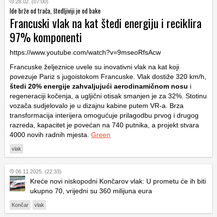
28.02. (07:00)
Ide brže od trača, štedljiviji je od bake
Francuski vlak na kat štedi energiju i reciklira
97% komponenti
https://www.youtube.com/watch?v=9mseoRfsAcw
Francuske željeznice uvele su inovativni vlak na kat koji
povezuje Pariz s jugoistokom Francuske. Vlak dostiže 320 km/h,
štedi 20% energije zahvaljujući aerodinamičnom nosu
i
regeneraciji kočenja, a ugljični otisak smanjen je za 32%. Stotinu
vozača sudjelovalo je u dizajnu kabine putem VR-a. Brza
transformacija interijera omogućuje prilagodbu prvog i drugog
razreda, kapacitet je povećan na 740 putnika, a projekt stvara
4000 novih radnih mjesta.
Green
vlak
06.11.2025. (22:33)
Kreće novi niskopodni Končarov vlak: U prometu će ih biti
ukupno 70, vrijedni su 360 milijuna eura
Končar
vlak