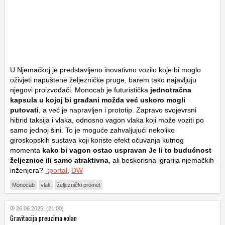
U Njemačkoj je predstavljeno inovativno vozilo koje bi moglo
oživjeti napuštene željezničke pruge, barem tako najavljuju
njegovi proizvođači. Monocab je futuristička
jednotračna
kapsula u kojoj bi građani možda već uskoro mogli
putovati
, a već je napravljen i prototip. Zapravo svojevrsni
hibrid taksija i vlaka, odnosno vagon vlaka koji može voziti po
samo jednoj šini. To je moguće zahvaljujući nekoliko
giroskopskih sustava koji koriste efekt očuvanja kutnog
momenta
kako bi vagon ostao uspravan Je li to budućnost
željeznice ili samo atraktivna
, ali beskorisna igrarija njemačkih
inženjera?
tportal
,
DW
Monocab
vlak
željeznički promet
26.06.2025. (21:00)
Gravitacija preuzima volan