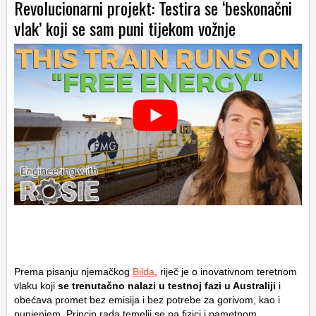
Revolucionarni projekt: Testira se ‘beskonačni
vlak’ koji se sam puni tijekom vožnje
Prema pisanju njemačkog
Bilda
, riječ je o inovativnom teretnom
vlaku koji
se trenutačno nalazi u testnoj fazi u Australiji
i
obećava promet bez emisija i bez potrebe za gorivom, kao i
punjenjem. Princip rada temelji se na fizici i pametnom