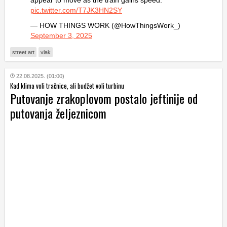
pic.twitter.com/T7JK3HN2SY
— HOW THINGS WORK (@HowThingsWork_)
September 3, 2025
street art
vlak
22.08.2025. (01:00)
Kad klima voli tračnice, ali budžet voli turbinu
Putovanje zrakoplovom postalo jeftinije od
putovanja željeznicom