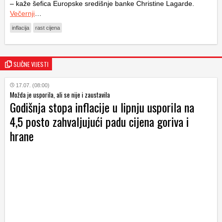
– kaže šefica Europske središnje banke Christine Lagarde.
Večernji
…
inflacija
rast cijena
SLIČNE VIJESTI
17.07. (08:00)
Možda je usporila, ali se nije i zaustavila
Godišnja stopa inflacije u lipnju usporila na
4,5 posto zahvaljujući padu cijena goriva i
hrane