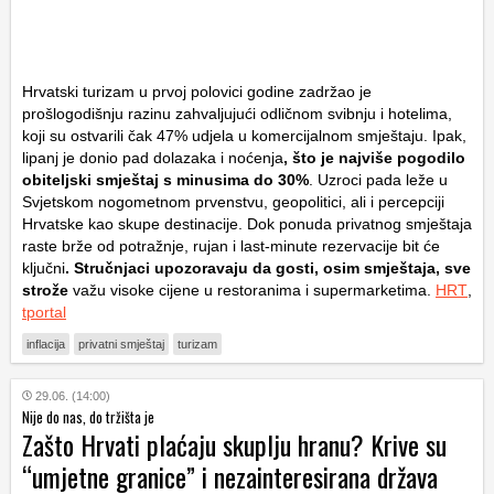
Hrvatski turizam u prvoj polovici godine zadržao je
prošlogodišnju razinu zahvaljujući odličnom svibnju i hotelima,
koji su ostvarili čak 47% udjela u komercijalnom smještaju. Ipak,
lipanj je donio pad dolazaka i noćenja
, što je najviše pogodilo
obiteljski smještaj s minusima do 30%
. Uzroci pada leže u
Svjetskom nogometnom prvenstvu, geopolitici, ali i percepciji
Hrvatske kao skupe destinacije. Dok ponuda privatnog smještaja
raste brže od potražnje, rujan i last-minute rezervacije bit će
ključni
. Stručnjaci upozoravaju da gosti, osim smještaja, sve
strože
važu visoke cijene u restoranima i supermarketima.
HRT
,
tportal
inflacija
privatni smještaj
turizam
29.06. (14:00)
Nije do nas, do tržišta je
Zašto Hrvati plaćaju skuplju hranu? Krive su
“umjetne granice” i nezainteresirana država