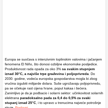
Europa se suočava s intenzivnim toplinskim valovima i jačanjem
fenomena El Niño, što donosi ozbiljne ekonomske posljedice.
Produktivnost rada opada za oko 3%
sa svakim stupnjem
iznad 30°C, a najviše trpe građevina i poljoprivreda
. Do
2030. godine, vodeća europska gospodarstva mogla bi zbog
vrućina izgubiti milijarde dolara. Suše ugrožavaju poljoprivredu,
pa se očekuje rast cijena hrane, poput kakaa i šećera.
Zanimljivo je da je podbacio i solarni sektor: učinkovitost solarnih
elektrana
paradoksalno pada za 0,4 do 0,5% za svaki
stupanj iznad 25°C
, i to upravo u trenucima najveće potrošnje
struje.
Poslovni