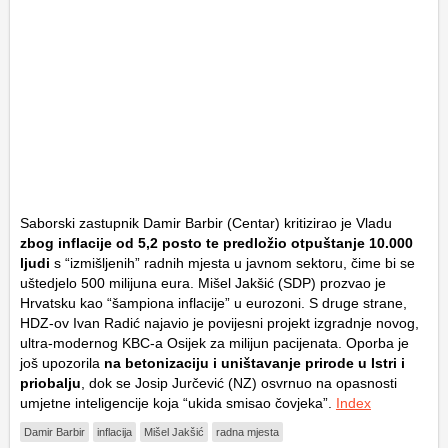
Saborski zastupnik Damir Barbir (Centar) kritizirao je Vladu
zbog inflacije od 5,2 posto te predložio otpuštanje 10.000
ljudi
s “izmišljenih” radnih mjesta u javnom sektoru, čime bi se
uštedjelo 500 milijuna eura. Mišel Jakšić (SDP) prozvao je
Hrvatsku kao “šampiona inflacije” u eurozoni. S druge strane,
HDZ-ov Ivan Radić najavio je povijesni projekt izgradnje novog,
ultra-modernog KBC-a Osijek za milijun pacijenata. Oporba je
još upozorila
na betonizaciju i uništavanje prirode u Istri i
priobalju
, dok se Josip Jurčević (NZ) osvrnuo na opasnosti
umjetne inteligencije koja “ukida smisao čovjeka”.
Index
Damir Barbir
inflacija
Mišel Jakšić
radna mjesta