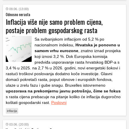
09.06. (13:00)
Odnosno nerasta
Inflacija više nije samo problem cijena,
postaje problem gospodarskog rasta
Sa svibanjskom inflacijom od 5,2 % po
nacionalnom indeksu,
Hrvatska je ponovno u
samom vrhu eurozone
, znatno iznad prosjeka
koji iznosi 3,2 %. Dok Europska komisija
predviđa usporavanje rasta hrvatskog BDP-a s
3,4 % u 2025. na 2,7 % u 2026. godini, novi energetski šokovi i
rastući troškovi poslovanja dodatno koče investicije. Glavni
domaći pokretači rasta, poput obnove i europskih fondova,
ulaze u zrelu fazu i gube snagu. Bruxelles istovremeno
upozorava na prekomjernu javnu potrošnju, čime se fokus
s rasta cijena prebacuje na pitanje koliko će inflacija dugoročno
koštati gospodarski rast.
Poslovni
inflacija
03.06. (20:00)