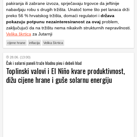
pakiranja ili zabrane izvoza, sprječavaju trgovce da jeftinije
nabavljaju robu s drugih tržišta. Unatoč tome što pet lanaca drži
preko 56 % hrvatskog tržišta, domaći regulatori i
država
pokazuju potpunu nezainteresiranost za ovaj
problem,
zaključujući da na tržištu nema nikakvih strukturnih nepravilnosti.
Velika škrtica
za Jutarnji
cijene hrane
inflacija
Velika škrtica
28.06. (13:00)
Čak i solarni paneli traže hladnu pivu i debeli hlad
Toplinski valovi i El Niño kvare produktivnost,
dižu cijene hrane i guše solarnu energiju