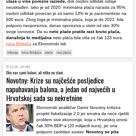
ulaze u više porezne razrede,
dok osobni odbitak ostaje
neusklađen. Iako je od 2020. minimalna plaća narasla za 95%,
osobni odbitak povećan je za samo 13% te je zacementiran na
600 eura. Zbog toga je minimalna plaća, koja je do 2022. bila
potpuno neoporeziva, danas oporeziva u visini od oko 30%
svoje osnovice. Da su
neto plaće pratile rast bruto plaća,
današnja bi medijalna
neto plaća bila viša za čak 123 eura.
Ivica Brkljača
za Ekonomski lab
inflacija
Ivica Brkljača
plaće
rast plaća
12.06. (20:00)
Oko nas sami baloni, ali nitko ne slavi
Novotny: Krize su najčešće posljedice
napuhavanja balona, a jedan od najvećih u
Hrvatskoj sada su nekretnine
Ekonomski analitičar Damir Novotny kritizira
projekt fiskalizacije 2.0 jer smatra da neće riješiti
problem sive ekonomije, koja u Hrvatskoj iznosi
čak 30% BDP-a (20 milijardi eura), jer ona
potpuno zaobilazi sustav.
Novotny se pita