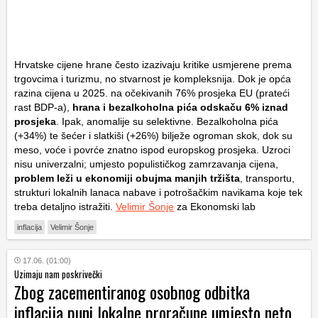
Hrvatske cijene hrane često izazivaju kritike usmjerene prema
trgovcima i turizmu, no stvarnost je kompleksnija. Dok je opća
razina cijena u 2025. na očekivanih 76% prosjeka EU (prateći
rast BDP-a),
hrana i bezalkoholna pića odskaču 6% iznad
prosjeka
. Ipak, anomalije su selektivne. Bezalkoholna pića
(+34%) te šećer i slatkiši (+26%) bilježe ogroman skok, dok su
meso, voće i povrće znatno ispod europskog prosjeka. Uzroci
nisu univerzalni; umjesto populističkog zamrzavanja cijena,
problem leži u ekonomiji obujma manjih tržišta
, transportu,
strukturi lokalnih lanaca nabave i potrošačkim navikama koje tek
treba detaljno istražiti.
Velimir Šonje
za Ekonomski lab
inflacija
Velimir Šonje
17.06. (01:00)
Uzimaju nam poskrivečki
Zbog zacementiranog osobnog odbitka
inflacija puni lokalne proračune umjesto neto