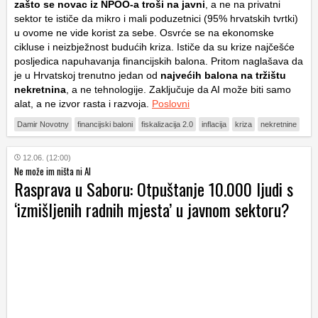
zašto se novac iz NPOO-a troši na javni
, a ne na privatni
sektor te ističe da mikro i mali poduzetnici (95% hrvatskih tvrtki)
u ovome ne vide korist za sebe. Osvrće se na ekonomske
cikluse i neizbježnost budućih kriza. Ističe da su krize najčešće
posljedica napuhavanja financijskih balona. Pritom naglašava da
je u Hrvatskoj trenutno jedan od
najvećih
balona na tržištu
nekretnina
, a ne tehnologije. Zaključuje da AI može biti samo
alat, a ne izvor rasta i razvoja.
Poslovni
Damir Novotny
financijski baloni
fiskalizacija 2.0
inflacija
kriza
nekretnine
12.06. (12:00)
Ne može im ništa ni AI
Rasprava u Saboru: Otpuštanje 10.000 ljudi s
‘izmišljenih radnih mjesta’ u javnom sektoru?