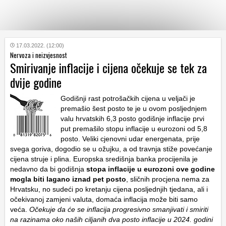
KATEGORIJE
17.03.2022. (12:00)
Nervoza i neizvjesnost
Smirivanje inflacije i cijena očekuje se tek za
HRVATSKI
dvije godine
WEB
Godišnji rast potrošačkih cijena u veljači je
premašio šest posto te je u ovom posljednjem
valu hrvatskih 6,3 posto godišnje inflacije prvi
put premašilo stopu inflacije u eurozoni od 5,8
posto. Veliki cjenovni udar energenata, prije
svega goriva, dogodio se u ožujku, a od travnja stiže povećanje
cijena struje i plina. Europska središnja banka procijenila je
nedavno da bi godišnja
stopa inflacije u eurozoni ove godine
mogla biti lagano iznad pet posto
, sličnih procjena nema za
Hrvatsku, no sudeći po kretanju cijena posljednjih tjedana, ali i
očekivanoj zamjeni valuta, domaća inflacija može biti samo
veća.
Očekuje da će se inflacija progresivno smanjivati ​​i smiriti
na razinama oko naših ciljanih dva posto inflacije u 2024. godini