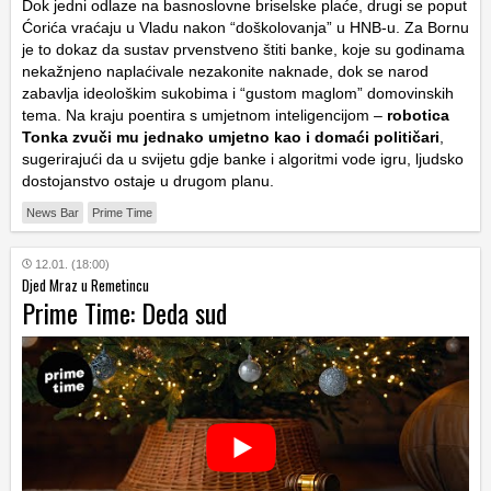
Dok jedni odlaze na basnoslovne briselske plaće, drugi se poput
Ćorića vraćaju u Vladu nakon “doškolovanja” u HNB-u. Za Bornu
je to dokaz da sustav prvenstveno štiti banke, koje su godinama
nekažnjeno naplaćivale nezakonite naknade, dok se narod
zabavlja ideološkim sukobima i “gustom maglom” domovinskih
tema. Na kraju poentira s umjetnom inteligencijom –
robotica
Tonka zvuči mu jednako umjetno kao i domaći političari
,
sugerirajući da u svijetu gdje banke i algoritmi vode igru, ljudsko
dostojanstvo ostaje u drugom planu.
News Bar
Prime Time
12.01. (18:00)
Djed Mraz u Remetincu
Prime Time: Deda sud