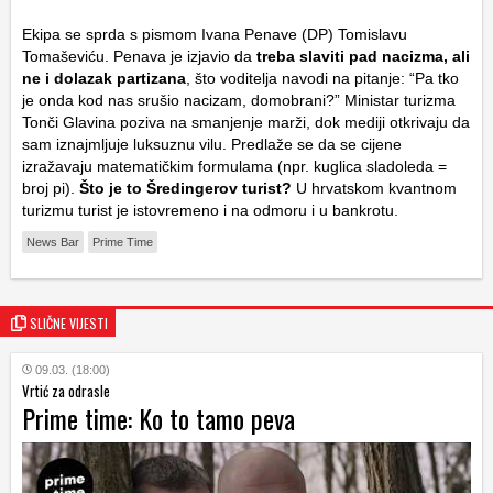
Ekipa se sprda s pismom Ivana Penave (DP) Tomislavu
Tomaševiću. Penava je izjavio da
treba slaviti pad nacizma, ali
ne i dolazak partizana
, što voditelja navodi na pitanje: “Pa tko
je onda kod nas srušio nacizam, domobrani?” Ministar turizma
Tonči Glavina poziva na smanjenje marži, dok mediji otkrivaju da
sam iznajmljuje luksuznu vilu. Predlaže se da se cijene
izražavaju matematičkim formulama (npr. kuglica sladoleda =
broj
pi
).
Što je to Šredingerov turist?
U hrvatskom kvantnom
turizmu turist je istovremeno i na odmoru i u bankrotu.
News Bar
Prime Time
SLIČNE VIJESTI
09.03. (18:00)
Vrtić za odrasle
Prime time: Ko to tamo peva