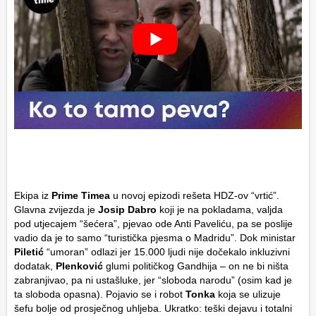
Ekipa iz
Prime Timea
u novoj epizodi rešeta HDZ-ov “vrtić”.
Glavna zvijezda je
Josip Dabro
koji je na pokladama, valjda
pod utjecajem “šećera”, pjevao ode Anti Paveliću, pa se poslije
vadio da je to samo “turistička pjesma o Madridu”. Dok ministar
Piletić
“umoran” odlazi jer 15.000 ljudi nije dočekalo inkluzivni
dodatak,
Plenković
glumi političkog Gandhija – on ne bi ništa
zabranjivao, pa ni ustašluke, jer “sloboda narodu” (osim kad je
ta sloboda opasna). Pojavio se i robot
Tonka
koja se ulizuje
šefu bolje od prosječnog uhljeba. Ukratko: teški dejavu i totalni