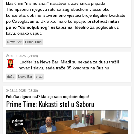
klasičnim “nismo znali” narativom. Završnica pripada
Thompsonu i njegovu ratu sa zagrebačkom vlašću oko
koncerata, dok mu istovremeno vještaci broje ilegalne kvadrate
po Čavoglavama. Ukratko: malo korupcije,
prstohvat mita i
puno “domoljubnog” eskapizma
. Idealno za pogledati uz
kavu, onako usput.
News Bar
Prime Time
30.11.2025. (21:09)
‘Lucifer’ za News Bar: Mladi su nekada za dušu tražili
novac i slavu, sada traže 35 kvadrata na Buzinu
duša
News Bar
vrag
23.11.2025. (23:30)
Politička odgovornost? Ma to je samo umjetnički dojam!
Prime Time: Kukasti stol u Saboru