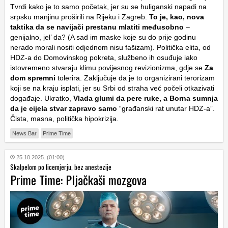
Tvrdi kako je to samo početak, jer su se huliganski napadi na
srpsku manjinu proširili na Rijeku i Zagreb.
To je, kao, nova
taktika da se navijači prestanu mlatiti međusobno
–
genijalno, jel’ da? (A sad im maske koje su do prije godinu
nerado morali nositi odjednom nisu fašizam). Politička elita, od
HDZ-a do Domovinskog pokreta, službeno ih osuđuje iako
istovremeno stvaraju klimu povijesnog revizionizma, gdje se
Za
dom spremni
tolerira. Zaključuje da je to organizirani terorizam
koji se na kraju isplati, jer su Srbi od straha već počeli otkazivati
događaje. Ukratko,
Vlada glumi da pere ruke, a Borna sumnja
da je cijela stvar zapravo samo
“građanski rat unutar HDZ-a”.
Čista, masna, politička hipokrizija.
News Bar
Prime Time
25.10.2025. (01:00)
Skalpelom po licemjerju, bez anestezije
Prime Time: Pljačkaši mozgova