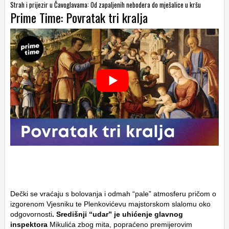
Strah i prijezir u Čavoglavama: Od zapaljenih nebodera do mješalice u kršu
Prime Time: Povratak tri kralja
Dečki se vraćaju s bolovanja i odmah “pale” atmosferu pričom o
izgorenom Vjesniku te Plenkovićevu majstorskom slalomu oko
odgovornosti
. Središnji “udar” je uhićenje glavnog
inspektora
Mikulića zbog mita, popraćeno premijerovim