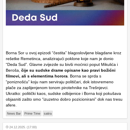
Borna Sor u ovoj epizodi “čestita” blagoslovljene blagdane kroz
rešetke Remetinca, analizirajući poklone koje nam je donio
“Deda Sud”. Glavne zvijezde su bivši moćnici poput Mikulića i
Beroša,
čije su sudske drame opisane kao pravi božićni
filmovi, ali s elementima horora
. Borna se sprda s
“poniznošću” koju nam serviraju političari, dok istovremeno
plače za zaplijenjenom tonom pirotehnike na Trešnjevci.
Ukratko: politički kaos, sudske odbijenice i Borna koji pokušava
objasniti zašto smo “izuzetno dobro pozicionirani” dok nas tresu
afere.
News Bar
Prime Time
satira
24.12.2025. (17:00)