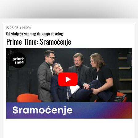
KATEGORIJE
28.05. (14:00)
Od stoljeća sedmog do gnoja devetog
Prime Time: Sramoćenje
HRVATSKI
WEB