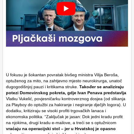
U fokusu je šokantan povratak bivšeg ministra Vilija Beroša,
optuženog za mito, na zahtjevno mjesto neurokirurga, unatoč
dugogodišnjoj pauzi i kritikama struke.
Također se analiziraju
potezi Domovinskog pokreta, gdje Ivan Penava predstavlja
Vlatku Vukelić, povjesničarku kontroverznog dosjea (od slikanja
za
Playboy
do optužbi za hakiranje i negiranje dječjih logora). U
dodatku, kritiziraju se visoki profiti trgovačkih lanaca i
ekonomska politika. “Zaključak je jasan: Dok jedni kradu profit
na njokima, drugi kradu e-mailove, a treći se s optužnicom
vraćaju na operacijski stol – jer u Hrvatskoj je opasno