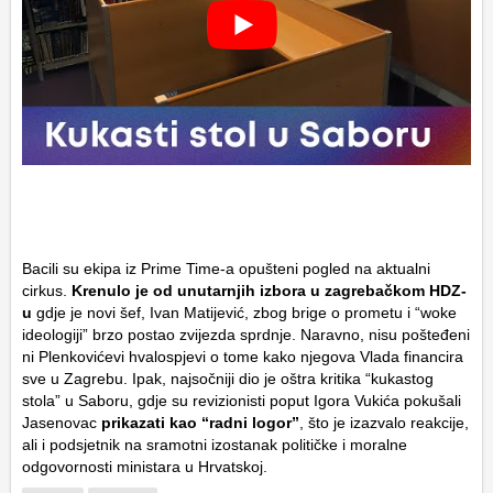
Bacili su ekipa iz Prime Time-a opušteni pogled na aktualni
cirkus.
Krenulo je od unutarnjih izbora u zagrebačkom HDZ-
u
gdje je novi šef, Ivan Matijević, zbog brige o prometu i “woke
ideologiji” brzo postao zvijezda sprdnje. Naravno, nisu pošteđeni
ni Plenkovićevi hvalospjevi o tome kako njegova Vlada financira
sve u Zagrebu. Ipak, najsočniji dio je oštra kritika “kukastog
stola” u Saboru, gdje su revizionisti poput Igora Vukića pokušali
Jasenovac
prikazati kao “radni logor”
, što je izazvalo reakcije,
ali i podsjetnik na sramotni izostanak političke i moralne
odgovornosti ministara u Hrvatskoj.