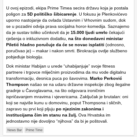
U ovoj epizodi, ekipa Prime Timea secira državu koja je postala
poligon za
5D političko šibicarenje
. U fokusu je Plenkovićevo
uporno nastojanje da ovlada Ustavnim i Vrhovnim sudom, dok
se u pozadini odvija prava socijalna horor-komedija. Saznajemo
da je sustav toliko učinkovit da je
15.000 ljudi umrlo
čekajući
rješenja o inkluzivnom dodatku,
na što donedavni ministar
Piletić hladno poručuje da će se novac isplatiti
(odnosno,
poručivao je) – makar i nakon smrti. Birokracija ovdje službeno
pobjeđuje biologiju.
Dok ministar Habijan u urede “uhabijanjuje” svoje fitness
partnere i trgovce mliječnim proizvodima da mu vode digitalnu
transformaciju, desnica puca po šavovima.
Marko Perković
Thompson
našao se na udaru državne inspekcije zbog ilegalne
gradnje u Čavoglavama, na što odgovara ironičnim
ispričavanjem mravima i vjevericama. Zaključak je brutalan: oni
koji se najviše kunu u domovinu, poput Thompsona i sličnih,
zapravo su prvi koji pljuju
po njezinim zakonima i
institucijama čim im stanu na žulj.
Ova Hrvatska im
jednostavno nije dovoljno “njihova” da bi je poštovali.
News Bar
Prime Time